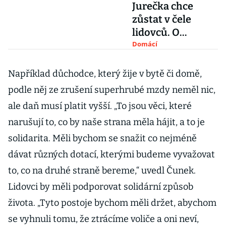
Jurečka chce
zůstat v čele
lidovců. O
předsednictví se
Domácí
utká s Výborným
Například důchodce, který žije v bytě či domě,
podle něj ze zrušení superhrubé mzdy neměl nic,
ale daň musí platit vyšší. „To jsou věci, které
narušují to, co by naše strana měla hájit, a to je
solidarita. Měli bychom se snažit co nejméně
dávat různých dotací, kterými budeme vyvažovat
to, co na druhé straně bereme,“ uvedl Čunek.
Lidovci by měli podporovat solidární způsob
života. „Tyto postoje bychom měli držet, abychom
se vyhnuli tomu, že ztrácíme voliče a oni neví,