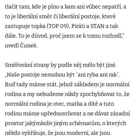
tlačit tam, kde je plno a kam ani vůbec nepatří, a
to je liberální směr či liberální postoje, které
zastupuje topka (TOP 09), Piráti a STAN a tak
dále. To je důvod, proč jsem se k tomu rozhodl,“
uvedl Čunek.
Směřování strany by podle něj mělo být jiné.
„Naše postoje nemohou být ´ani ryba ani rak´.
Buď tady máme stát, jehož základem je normální
rodina a my nebudeme nikdy zpochybňovat to, že
normální rodina je otec, matka a dítě a tuto
rodinu máme upřednostňovat a ne dávat zásadní
prostor jakýmkoliv jiným schématům, o kterých
někdo vykřikuje, že jsou moderní, ale jsou