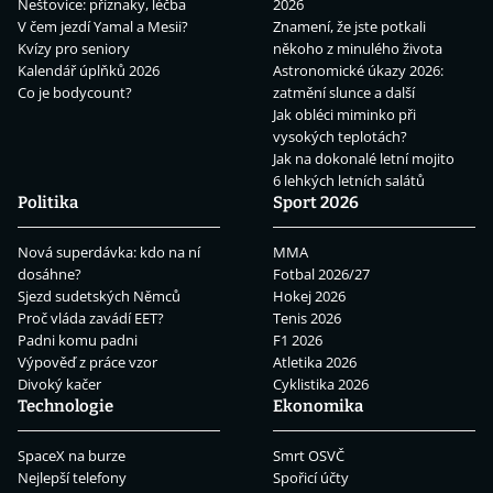
Neštovice: příznaky, léčba
2026
V čem jezdí Yamal a Mesii?
Znamení, že jste potkali
Kvízy pro seniory
někoho z minulého života
Kalendář úplňků 2026
Astronomické úkazy 2026:
Co je bodycount?
zatmění slunce a další
Jak obléci miminko při
vysokých teplotách?
Jak na dokonalé letní mojito
6 lehkých letních salátů
Politika
Sport 2026
Nová superdávka: kdo na ní
MMA
dosáhne?
Fotbal 2026/27
Sjezd sudetských Němců
Hokej 2026
Proč vláda zavádí EET?
Tenis 2026
Padni komu padni
F1 2026
Výpověď z práce vzor
Atletika 2026
Divoký kačer
Cyklistika 2026
Technologie
Ekonomika
SpaceX na burze
Smrt OSVČ
Nejlepší telefony
Spořicí účty