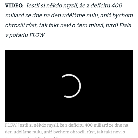
VIDEO:
Jestli si někdo myslí, že z deficitu 400
miliard ze dne na den uděláme nulu, aniž bychom
ohrozili růst, tak fakt neví o čem mluví, tvrdí Fiala
v pořadu FLOW
FLOW: Jestli si někdo myslí, že z deficitu 400 miliard ze dne na
den uděláme nulu, aniž bychom ohrozili růst, tak fakt neví o