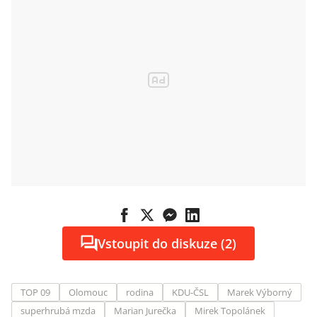
Vstoupit do diskuze (2)
TOP 09
Olomouc
rodina
KDU-ČSL
Marek Výborný
superhrubá mzda
Marian Jurečka
Mirek Topolánek