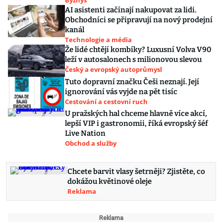
Byznys
AI asistenti začínají nakupovat za lidi.
Obchodníci se připravují na nový prodejní
kanál
Technologie a média
Že lidé chtějí kombíky? Luxusní Volva V90
leží v autosalonech s milionovou slevou
Český a evropský autoprůmysl
Tuto dopravní značku Češi neznají. Její
ignorování vás vyjde na pět tisíc
Cestování a cestovní ruch
U pražských hal chceme hlavně více akcí,
lepší VIP i gastronomii, říká evropský šéf
Live Nation
Obchod a služby
Chcete barvit vlasy šetrněji? Zjistěte, co
dokážou květinové oleje
Reklama