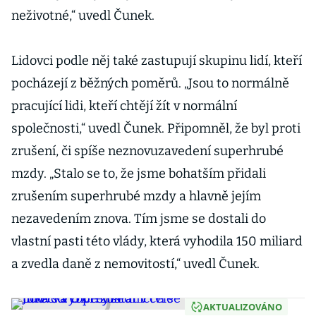
neživotné,“ uvedl Čunek.
Lidovci podle něj také zastupují skupinu lidí, kteří
pocházejí z běžných poměrů. „Jsou to normálně
pracující lidi, kteří chtějí žít v normální
společnosti,“ uvedl Čunek. Připomněl, že byl proti
zrušení, či spíše neznovuzavedení superhrubé
mzdy. „Stalo se to, že jsme bohatším přidali
zrušením superhrubé mzdy a hlavně jejím
nezavedením znova. Tím jsme se dostali do
vlastní pasti této vlády, která vyhodila 150 miliard
a zvedla daně z nemovitostí,“ uvedl Čunek.
AKTUALIZOVÁNO