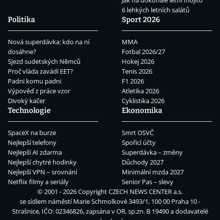
Jak na dokonalé letní mojito
6 lehkých letních salátů
Politika
Sport 2026
Nová superdávka: kdo na ní
MMA
dosáhne?
Fotbal 2026/27
Sjezd sudetských Němců
Hokej 2026
Proč vláda zavádí EET?
Tenis 2026
Padni komu padni
F1 2026
Výpověď z práce vzor
Atletika 2026
Divoký kačer
Cyklistika 2026
Technologie
Ekonomika
SpaceX na burze
Smrt OSVČ
Nejlepší telefony
Spořicí účty
Nejlepší AI zdarma
Superdávka – změny
Nejlepší chytré hodinky
Důchody 2027
Nejlepší VPN – srovnání
Minimální mzda 2027
Netflix filmy a seriály
Senior Pas – slevy
© 2001 - 2026 Copyright
CZECH NEWS CENTER a.s.
se sídlem náměstí Marie Schmolkové 3493/1, 100 00 Praha 10 -
Strašnice, IČO: 02346826, zapsána v OR, sp.zn. B 19490 a dodavatelé