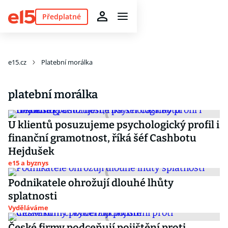
Předplatné
e15.cz
Platební morálka
platební morálka
U klientů posuzujeme psychologický profil i
finanční gramotnost, říká šéf Cashbotu
Hejdušek
e15 a byznys
Podnikatele ohrožují dlouhé lhůty
splatnosti
Vyděláváme
České firmy podceňují pojištění proti