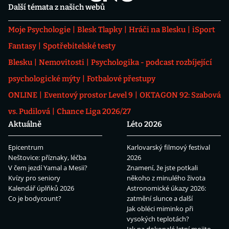
Další témata z našich webů
Moje Psychologie
Blesk Tlapky
Hráči na Blesku
iSport
Fantasy
Spotřebitelské testy
Blesku
Nemovitosti
Psychologika - podcast rozbíjející
psychologické mýty
Fotbalové přestupy
ONLINE
Eventový prostor Level 9
OKTAGON 92: Szabová
vs. Pudilová
Chance Liga 2026/27
Aktuálně
Léto 2026
Epicentrum
Karlovarský filmový festival
Neštovice: příznaky, léčba
2026
V čem jezdí Yamal a Mesii?
Znamení, že jste potkali
Kvízy pro seniory
někoho z minulého života
Kalendář úplňků 2026
Astronomické úkazy 2026:
Co je bodycount?
zatmění slunce a další
Jak obléci miminko při
vysokých teplotách?