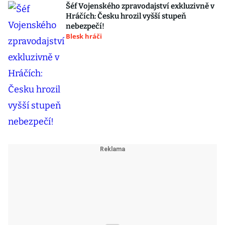
Šéf Vojenského zpravodajství exkluzivně v
Hráčích: Česku hrozil vyšší stupeň
nebezpečí!
Blesk hráči