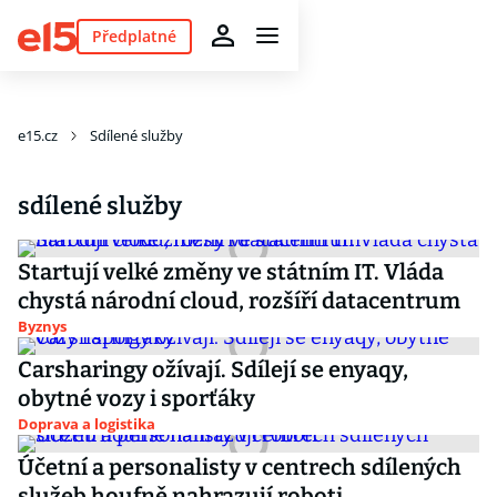
Předplatné
e15.cz
Sdílené služby
sdílené služby
Startují velké změny ve státním IT. Vláda
chystá národní cloud, rozšíří datacentrum
Byznys
Carsharingy ožívají. Sdílejí se enyaqy,
obytné vozy i sporťáky
Doprava a logistika
Účetní a personalisty v centrech sdílených
služeb houfně nahrazují roboti