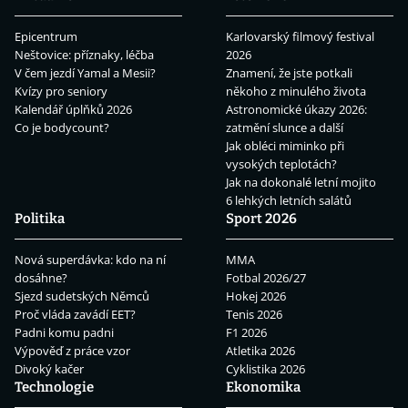
Epicentrum
Karlovarský filmový festival
Neštovice: příznaky, léčba
2026
V čem jezdí Yamal a Mesii?
Znamení, že jste potkali
Kvízy pro seniory
někoho z minulého života
Kalendář úplňků 2026
Astronomické úkazy 2026:
Co je bodycount?
zatmění slunce a další
Jak obléci miminko při
vysokých teplotách?
Jak na dokonalé letní mojito
6 lehkých letních salátů
Politika
Sport 2026
Nová superdávka: kdo na ní
MMA
dosáhne?
Fotbal 2026/27
Sjezd sudetských Němců
Hokej 2026
Proč vláda zavádí EET?
Tenis 2026
Padni komu padni
F1 2026
Výpověď z práce vzor
Atletika 2026
Divoký kačer
Cyklistika 2026
Technologie
Ekonomika