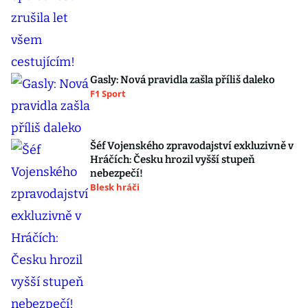
Gasly: Nová pravidla zašla příliš daleko
F1 Sport
Šéf Vojenského zpravodajství exkluzivně v
Hráčích: Česku hrozil vyšší stupeň
nebezpečí!
Blesk hráči