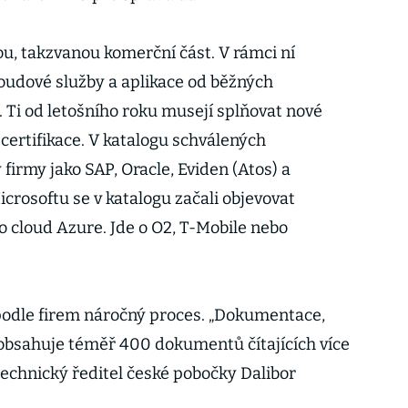
ou, takzvanou komerční část. V rámci ní
udové služby a aplikace od běžných
Ti od letošního roku musejí splňovat nové
certifikace. V katalogu schválených
firmy jako SAP, Oracle, Eviden (Atos) a
crosoftu se v katalogu začali objevovat
o cloud Azure. Jde o O2, T-Mobile nebo
e podle firem náročný proces. „Dokumentace,
, obsahuje téměř 400 dokumentů čítajících více
 technický ředitel české pobočky Dalibor