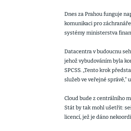
Dnes za Prahou funguje nap
komunikaci pro záchranáře,
systémy ministerstva financ
Datacentra v budoucnu sehra
jehož vybudováním byla ko
SPCSS. „Tento krok předst
služeb ve veřejné správě,“ u
Cloud bude z centrálního m
Stát by tak mohl ušetřit: s
licencí, jež je dáno nekoor