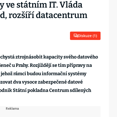
y ve státním IT. Vláda
d, rozšíří datacentrum
Diskuze (
1
)
5 chystá ztrojnásobit kapacity svého datového
eleneč u Prahy. Rozjíždějí se tím přípravy na
v jehož rámci budou informační systémy
zovat dva vysoce zabezpečené datové
podnik Státní pokladna Centrum sdílených