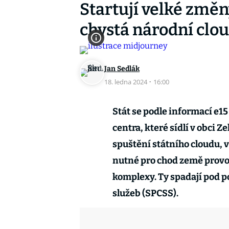
Startují velké změn
chystá národní clou
Jan Sedlák
18. ledna 2024
·
16:00
Stát se podle informací e1
centra, které sídlí v obci Z
spuštění státního cloudu, 
nutné pro chod země provo
komplexy. Ty spadají pod 
služeb (SPCSS).