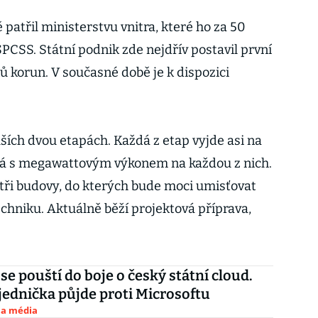
atřil ministerstvu vnitra, které ho za 50
PCSS. Státní podnik zde nejdřív postavil první
ů korun. V současné době je k dispozici
lších dvou etapách. Každá z etap vyjde asi na
ítá s megawattovým výkonem na každou z nich.
 tři budovy, do kterých bude moci umisťovat
echniku. Aktuálně běží projektová příprava,
e pouští do boje o český státní cloud.
jednička půjde proti Microsoftu
 a média