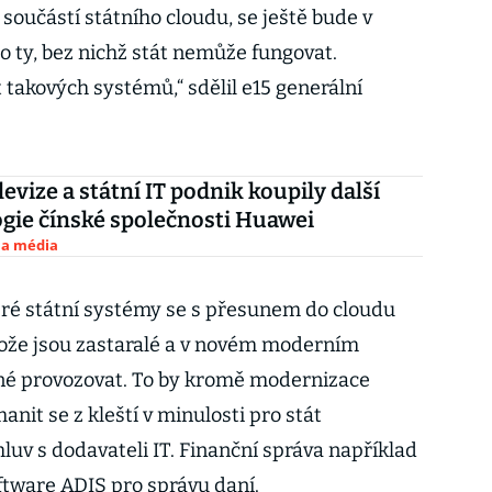
 součástí státního cloudu, se ještě bude v
o ty, bez nichž stát nemůže fungovat.
takových systémů,“ sdělil e15 generální
evize a státní IT podnik koupily další
gie čínské společnosti Huawei
 a média
eré státní systémy se s přesunem do cloudu
ože jsou zastaralé a v novém moderním
žné provozovat. To by kromě modernizace
it se z kleští v minulosti pro stát
v s dodavateli IT. Finanční správa například
ftware ADIS pro správu daní.