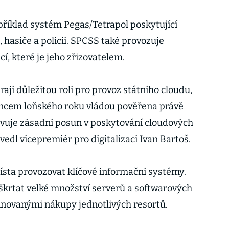
říklad systém Pegas/Tetrapol poskytující
 hasiče a policii. SPCSS také provozuje
í, které je jeho zřizovatelem.
jí důležitou roli pro provoz státního cloudu,
ncem loňského roku vládou pověřena právě
avuje zásadní posun v poskytování cloudových
vedl vicepremiér pro digitalizaci Ivan Bartoš.
ísta provozovat klíčové informační systémy.
eškrtat velké množství serverů a softwarových
dinovanými nákupy jednotlivých resortů.