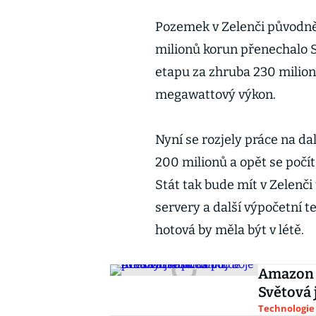
Pozemek v Zelenči původně p
milionů korun přenechalo S
etapu za zhruba 230 milion
megawattový výkon.
Nyní se rozjely práce na da
200 milionů a opět se poč
Stát tak bude mít v Zelenči
servery a další výpočetní t
hotová by měla být v létě.
Amazon s
Světová 
Technologie