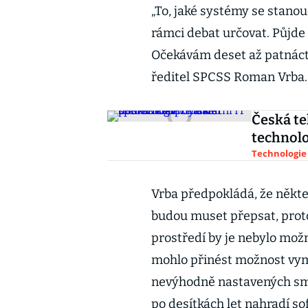
„To, jaké systémy se stanou
rámci debat určovat. Půjde 
Očekávám deset až patnáct 
ředitel SPCSS Roman Vrba.
Česká tel
technolo
Technologie
Vrba předpokládá, že někt
budou muset přepsat, prot
prostředí by je nebylo mo
mohlo přinést možnost vyman
nevýhodně nastavených smlu
po desítkách let nahradí so