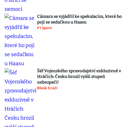
Câmara se vyjádřil ke spekulacím, které ho
pojí se sedačkou u Haasu
F1 Sport
Šéf Vojenského zpravodajství exkluzivně v
Hráčích: Česku hrozil vyšší stupeň
nebezpečí!
Blesk hráči