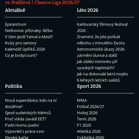
vs. Pudilová
Chance Liga 2026/27
Aktuálně
Léto 2026
Epicentrum
Karlovarský filmový festival
Neštovice: příznaky, léčba
2026
V čem jezdí Yamal a Mesii?
Znamení, že jste potkali
Kvízy pro seniory
někoho z minulého života
Kalendář úplňků 2026
Astronomické úkazy 2026:
Co je bodycount?
zatmění slunce a další
Jak obléci miminko při
vysokých teplotách?
Jak na dokonalé letní mojito
6 lehkých letních salátů
Politika
Sport 2026
Nová superdávka: kdo na ní
MMA
dosáhne?
Fotbal 2026/27
Sjezd sudetských Němců
Hokej 2026
Proč vláda zavádí EET?
Tenis 2026
Padni komu padni
F1 2026
Výpověď z práce vzor
Atletika 2026
Divoký kačer
Cyklistika 2026