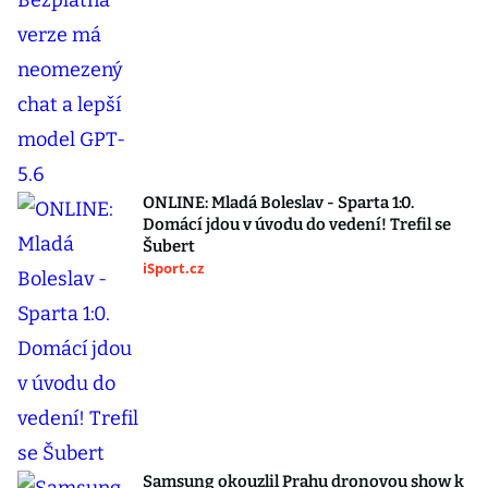
ONLINE: Mladá Boleslav - Sparta 1:0.
Domácí jdou v úvodu do vedení! Trefil se
Šubert
iSport.cz
Samsung okouzlil Prahu dronovou show k