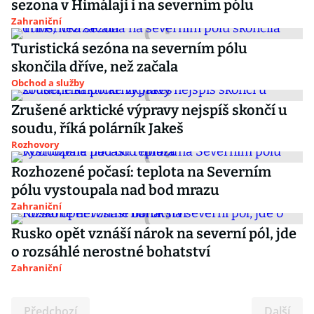
sezona v Himálaji i na severním pólu
Zahraniční
Turistická sezóna na severním pólu
skončila dříve, než začala
Obchod a služby
Zrušené arktické výpravy nejspíš skončí u
soudu, říká polárník Jakeš
Rozhovory
Rozhozené počasí: teplota na Severním
pólu vystoupala nad bod mrazu
Zahraniční
Rusko opět vznáší nárok na severní pól, jde
o rozsáhlé nerostné bohatství
Zahraniční
Předchozí
Další