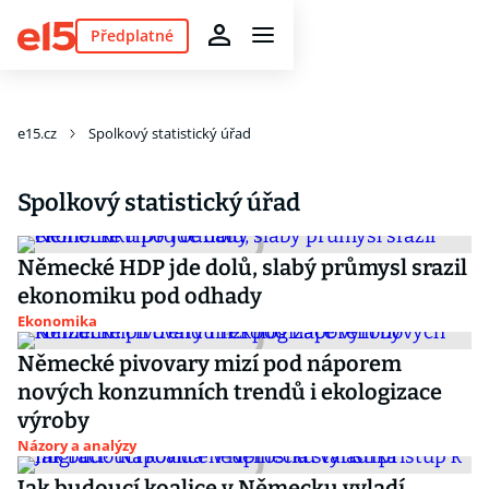
Předplatné
e15.cz
Spolkový statistický úřad
Spolkový statistický úřad
Německé HDP jde dolů, slabý průmysl srazil
ekonomiku pod odhady
Ekonomika
Německé pivovary mizí pod náporem
nových konzumních trendů i ekologizace
výroby
Názory a analýzy
Jak budoucí koalice v Německu vyladí