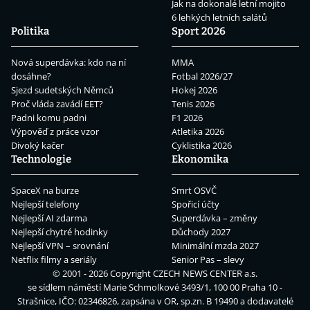
Jak na dokonalé letní mojito
6 lehkých letních salátů
Politika
Sport 2026
Nová superdávka: kdo na ní
MMA
dosáhne?
Fotbal 2026/27
Sjezd sudetských Němců
Hokej 2026
Proč vláda zavádí EET?
Tenis 2026
Padni komu padni
F1 2026
Výpověď z práce vzor
Atletika 2026
Divoký kačer
Cyklistika 2026
Technologie
Ekonomika
SpaceX na burze
Smrt OSVČ
Nejlepší telefony
Spořicí účty
Nejlepší AI zdarma
Superdávka – změny
Nejlepší chytré hodinky
Důchody 2027
Nejlepší VPN – srovnání
Minimální mzda 2027
Netflix filmy a seriály
Senior Pas – slevy
© 2001 - 2026 Copyright
CZECH NEWS CENTER a.s.
se sídlem náměstí Marie Schmolkové 3493/1, 100 00 Praha 10 -
Strašnice, IČO: 02346826, zapsána v OR, sp.zn. B 19490 a dodavatelé