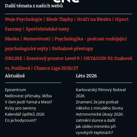
Další témata z našich webů
Moje Psychologie
Blesk Tlapky
Hráči na Blesku
iSport
Fantasy
Spotřebitelské testy
Blesku
Nemovitosti
Psychologika - podcast rozbíjející
psychologické mýty
Fotbalové přestupy
ONLINE
Eventový prostor Level 9
OKTAGON 92: Szabová
vs. Pudilová
Chance Liga 2026/27
Aktuálně
Léto 2026
Epicentrum
Karlovarský filmový festival
Neštovice: příznaky, léčba
2026
V čem jezdí Yamal a Mesii?
Znamení, že jste potkali
Kvízy pro seniory
někoho z minulého života
Kalendář úplňků 2026
Astronomické úkazy 2026:
Co je bodycount?
zatmění slunce a další
Jak obléci miminko při
vysokých teplotách?