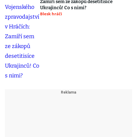
Zamíří sem ze zákopů desetitisíce
Ukrajinců! Co s nimi?
Blesk hráči