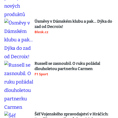
Úsměvy v Dámském klubu a pak… Dýka do
zad od Decroix!
Blesk.cz
Russell se zasnoubil. O ruku požádal
dlouholetou partnerku Carmen
F1 Sport
Šéf Vojenského zpravodajství v Hráčích: