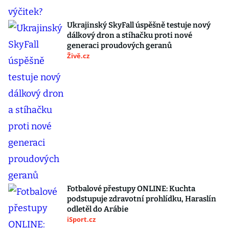
Ukrajinský SkyFall úspěšně testuje nový
dálkový dron a stíhačku proti nové
generaci proudových geranů
Živě.cz
Fotbalové přestupy ONLINE: Kuchta
podstupuje zdravotní prohlídku, Haraslín
odletěl do Arábie
iSport.cz