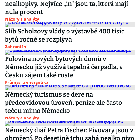
nealkopivy. Nejvíce „in“ jsou ta, která mají
nula procent
Názory a analýzy
Slib Scholzovy vlády o výstavbě 400 tisíc
bytů ročně se rozplývá
Zahraniční
Polovina nových bytových domů v
Německu již využívá tepelná čerpadla, v
Česku zájem také roste
Průmysl a energetika
Německý turismus se dere na
předcovidovou úroveň, peníze ale často
tečou mimo Německo
Názory a analýzy
Německý diář Petra Fischer: Pivovary jsou v
ohrožení. Po desetině trhu sahá nealko pivo