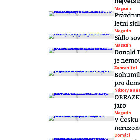
největší
Magazín
Prázdnin
letní síd
Magazín
Sídlo so
Magazín
Donald 
je nemou
Zahraniční
Bohumil 
pro demo
Názory a ana
OBRAZEM:
jaro
Magazín
V Česku
nerezonu
Domácí