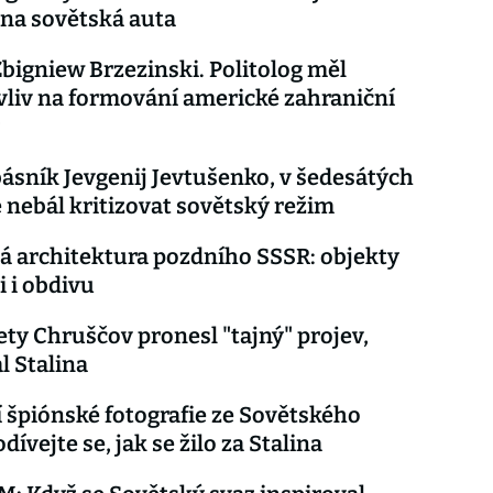
na sovětská auta
bigniew Brzezinski. Politolog měl
vliv na formování americké zahraniční
ásník Jevgenij Jevtušenko, v šedesátých
e nebál kritizovat sovětský režim
 architektura pozdního SSSR: objekty
i i obdivu
lety Chruščov pronesl "tajný" projev,
l Stalina
 špiónské fotografie ze Sovětského
dívejte se, jak se žilo za Stalina