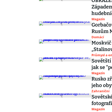
OBRAZEM:
Západem. Takhle vypadaly odvážné
hudební
Magazín
Gorbačov
Rusům M
Domácí
Moskvič 
„Stalino
Průmysl a e
Sovětští
jak se "
Magazín
Rusko zř
jeho oby
Zahraniční
Sovětské
fotograf
Magazín