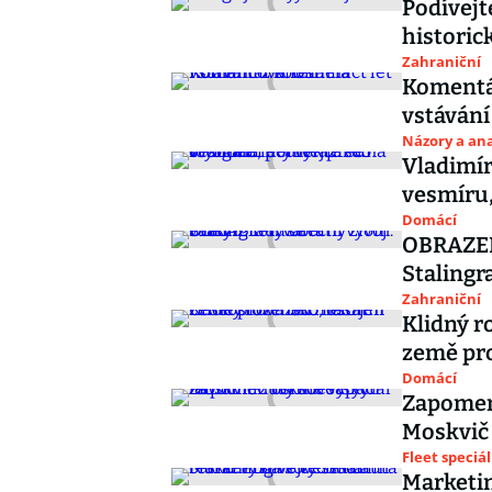
Podívejt
historic
Zahraniční
Komentá
vstávání
Názory a ana
Vladimír
vesmíru,
Domácí
OBRAZEM:
Stalingr
Zahraniční
Klidný r
země pro
Domácí
Zapomen
Moskvič 
Fleet speciál
Marketin