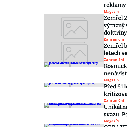
reklamy 
Magazín
Zemřel Z
výrazný 
doktríny
Zahraniční
Zemřel b
letech s
Zahraniční
Kosmická
nenávist
Magazín
Před 61 
kritizova
Zahraniční
Unikátní
svazu: Po
Magazín