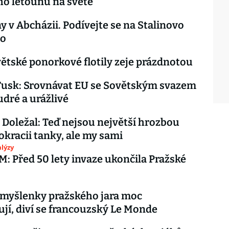
ho letounu na světě
y v Abcházii. Podívejte se na Stalinovo
lo
větské ponorkové flotily zeje prázdnotou
Tusk: Srovnávat EU se Sovětským svazem
dré a urážlivé
Doležal: Teď nejsou největší hrozbou
kracii tanky, ale my sami
lýzy
 Před 50 lety invaze ukončila Pražské
 myšlenky pražského jara moc
jí, diví se francouzský Le Monde