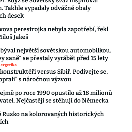
 Když se Sovětský svaz inspiroval
 obaly
ch desek
ova perestrojka nebyla zapotřebí, řekl
iloš Jakeš
býval největší sovětskou automobilkou.
vy saně“ se přestaly vyrábět před 15 lety
nergetika
 konstruktéři versus Sibiř. Podívejte se,
poprali" s náročnou výzvou
ejmě po roce 1990 opustilo až 18 milionů
vatel. Nejčastěji se stěhují do Německa
 Rusko na kolorovaných historických
iích