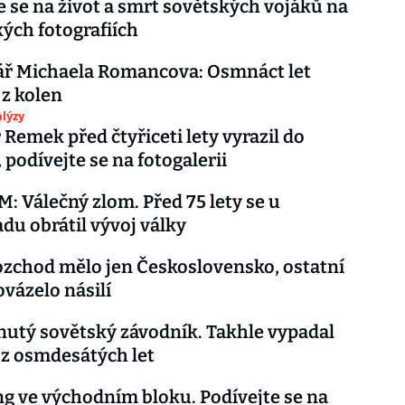
e se na život a smrt sovětských vojáků na
kých fotografiích
ř Michaela Romancova: Osmnáct let
 z kolen
lýzy
 Remek před čtyřiceti lety vyrazil do
 podívejte se na fotogalerii
 Válečný zlom. Před 75 lety se u
adu obrátil vývoj války
ozchod mělo jen Československo, ostatní
vázelo násilí
utý sovětský závodník. Takhle vypadal
z osmdesátých let
g ve východním bloku. Podívejte se na