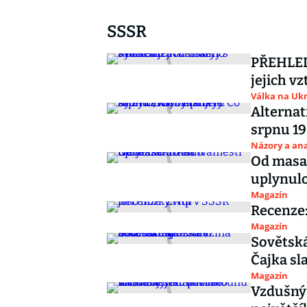
SSSR
PŘEHLED
jejich v
Válka na Ukr
Alternat
srpnu 19
Názory a ana
Od masa
uplynulo
Magazín
Recenze:
Magazín
Sovětsk
Čajka sl
Magazín
Vzdušný 