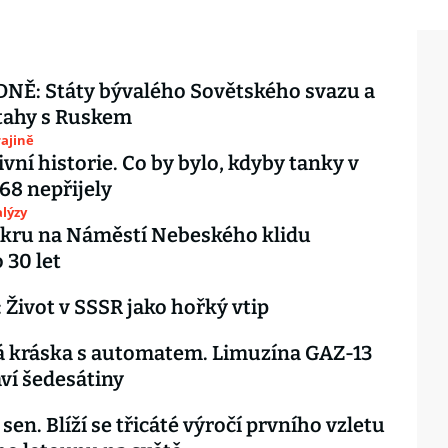
NĚ: Státy bývalého Sovětského svazu a
ztahy s Ruskem
ajině
ivní historie. Co by bylo, kdyby tanky v
68 nepřijely
lýzy
kru na Náměstí Nebeského klidu
 30 let
 Život v SSSR jako hořký vtip
á kráska s automatem. Limuzína GAZ-13
aví šedesátiny
sen. Blíží se třicáté výročí prvního vzletu