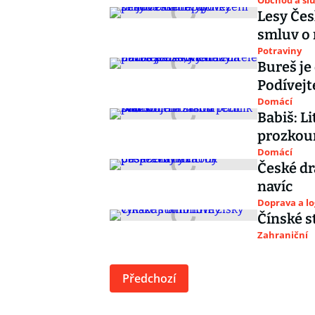
Obchod a sl
Lesy Čes
smluv o 
Potraviny
Bureš je
Podívejte
Domácí
Babiš: L
prozkou
Domácí
České dr
navíc
Doprava a lo
Čínské s
Zahraniční
Předchozí