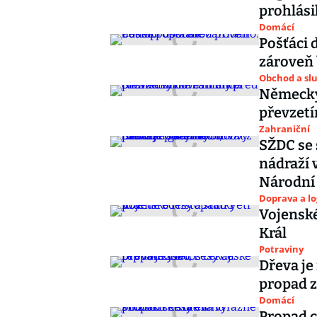
prohlási
Domácí
Pošťáci 
zároveň
Obchod a sl
Německý 
převzetí
Zahraniční
SŽDC se 
nádraží 
Národní 
Doprava a lo
Vojenské
Král
Potraviny
Dřeva je
propad z
Domácí
Propad c