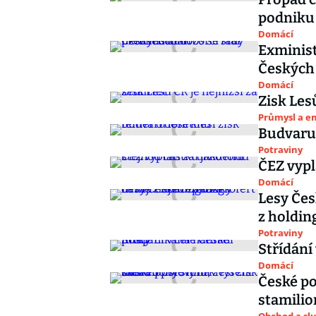
podniku
Domácí
Exminist
Českých
Domácí
Zisk Les
Průmysl a e
Budvaru 
Potraviny
ČEZ vypl
Domácí
Lesy Čes
z holdin
Potraviny
Střídání
Domácí
České po
stamilio