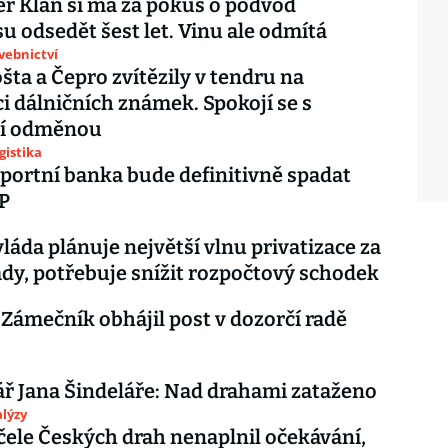
r Klán si má za pokus o podvod
u odsedět šest let. Vinu ale odmítá
avebnictví
šta a Čepro zvítězily v tendru na
ci dálničních známek. Spokojí se s
ní odměnou
gistika
portní banka bude definitivně spadat
P
vláda plánuje největší vlnu privatizace za
dy, potřebuje snížit rozpočtový schodek
ámečník obhájil post v dozorčí radě
 Jana Šindeláře: Nad drahami zataženo
lýzy
čele Českých drah nenaplnil očekávání,