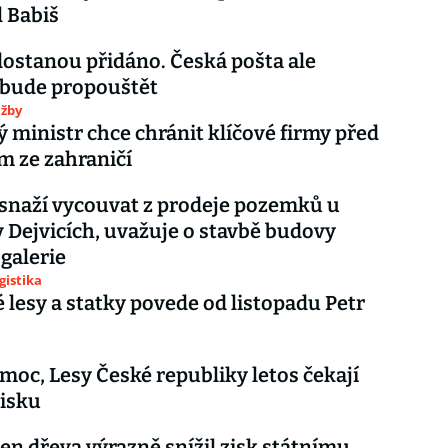
l Babiš
dostanou přidáno. Česká pošta ale
 bude propouštět
užby
ministr chce chránit klíčové firmy před
m ze zahraničí
snaží vycouvat z prodeje pozemků u
v Dejvicích, uvažuje o stavbě budovy
galerie
gistika
 lesy a statky povede od listopadu Petr
 moc, Lesy České republiky letos čekají
isku
en dřeva výrazně snížil zisk státnímu