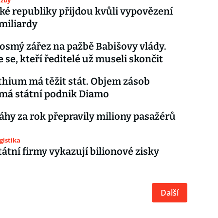
užby
ké republiky přijdou kvůli vypovězení
miliardy
 osmý zářez na pažbě Babišovy vlády.
 se, kteří ředitelé už museli skončit
ithium má těžit stát. Objem zásob
má státní podnik Diamo
áhy za rok přepravily miliony pasažérů
gistika
tátní firmy vykazují bilionové zisky
Další