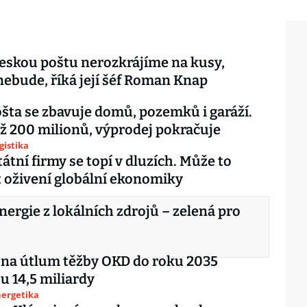
skou poštu nerozkrájíme na kusy,
nebude, říká její šéf Roman Knap
šta se zbavuje domů, pozemků i garáží.
už 200 milionů, výprodej pokračuje
gistika
tátní firmy se topí v dluzích. Může to
 oživení globální ekonomiky
nergie z lokálních zdrojů – zelená pro
 na útlum těžby OKD do roku 2035
 14,5 miliardy
nergetika