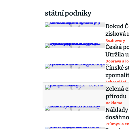
státní podniky
Dokud Če
zisková 
Rozhovory
Česká po
Utržila 
Doprava a lo
Čínské s
zpomalit
Zahraniční
Zelená e
přírodu
Reklama
Náklady
dosáhnou
Průmysl a e