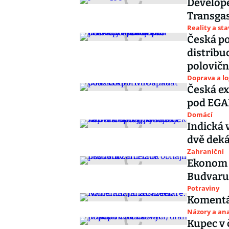
Develope
Transgas
Reality a st
Česká po
distribu
polovič
Doprava a lo
Česká ex
pod EGA
Domácí
Indická 
dvě deká
Zahraniční
Ekonom Z
Budvaru
Potraviny
Komentář
Názory a ana
Kupec v 