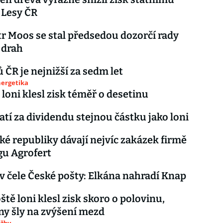
 Lesy ČR
r Moos se stal předsedou dozorčí rady
 drah
ů ČR je nejnižší za sedm let
nergetika
loni klesl zisk téměř o desetinu
atí za dividendu stejnou částku jako loni
ké republiky dávají nejvíc zakázek firmě
gu Agrofert
 v čele České pošty: Elkána nahradí Knap
ště loni klesl zisk skoro o polovinu,
ny šly na zvýšení mezd