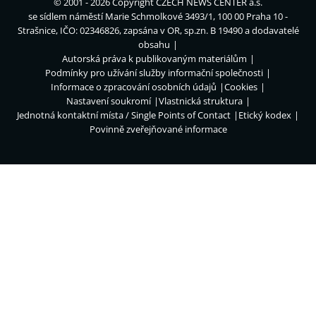
© 2001 - 2026 Copyright
CZECH NEWS CENTER a.s.
se sídlem náměstí Marie Schmolkové 3493/1, 100 00 Praha 10 -
Strašnice, IČO: 02346826, zapsána v OR, sp.zn. B 19490 a dodavatelé
obsahu
Autorská práva k publikovaným materiálům
Podmínky pro užívání služby informační společnosti
Informace o zpracování osobních údajů
Cookies
Nastavení soukromí
Vlastnická struktura
Jednotná kontaktní místa / Single Points of Contact
Etický kodex
Povinně zveřejňované informace