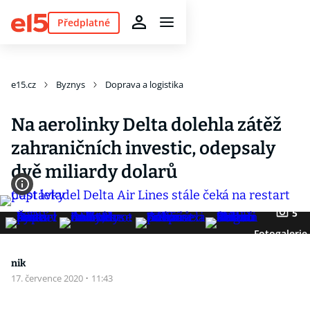
Předplatné
e15.cz
Byznys
Doprava a logistika
Na aerolinky Delta dolehla zátěž
zahraničních investic, odepsaly
dvě miliardy dolarů
5
Fotogalerie
nik
17. července 2020
·
11:43