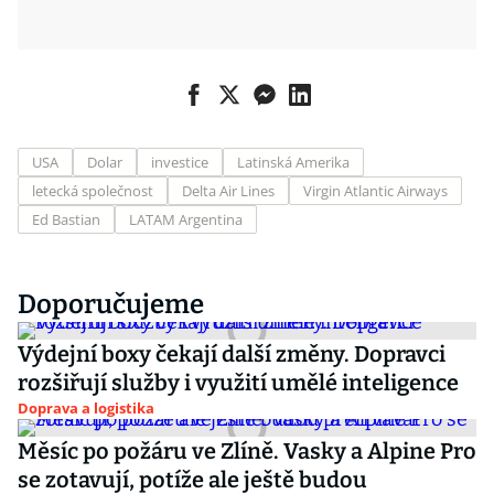
USA
Dolar
investice
Latinská Amerika
letecká společnost
Delta Air Lines
Virgin Atlantic Airways
Ed Bastian
LATAM Argentina
Doporučujeme
Výdejní boxy čekají další změny. Dopravci
rozšiřují služby i využití umělé inteligence
Doprava a logistika
Měsíc po požáru ve Zlíně. Vasky a Alpine Pro
se zotavují, potíže ale ještě budou