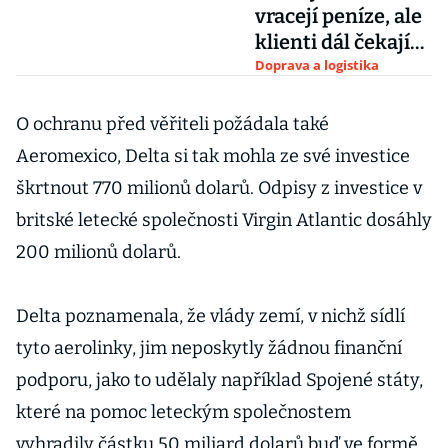
vracejí peníze, ale
klienti dál čekají
na stamiliony
Doprava a logistika
O ochranu před věřiteli požádala také
Aeromexico, Delta si tak mohla ze své investice
škrtnout 770 milionů dolarů. Odpisy z investice v
britské letecké společnosti Virgin Atlantic dosáhly
200 milionů dolarů.
Delta poznamenala, že vlády zemí, v nichž sídlí
tyto aerolinky, jim neposkytly žádnou finanční
podporu, jako to udělaly například Spojené státy,
které na pomoc leteckým společnostem
vyhradily částku 50 miliard dolarů buď ve formě