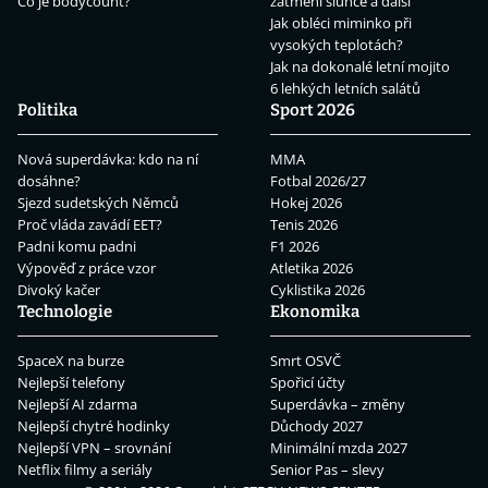
Co je bodycount?
zatmění slunce a další
Jak obléci miminko při
vysokých teplotách?
Jak na dokonalé letní mojito
6 lehkých letních salátů
Politika
Sport 2026
Nová superdávka: kdo na ní
MMA
dosáhne?
Fotbal 2026/27
Sjezd sudetských Němců
Hokej 2026
Proč vláda zavádí EET?
Tenis 2026
Padni komu padni
F1 2026
Výpověď z práce vzor
Atletika 2026
Divoký kačer
Cyklistika 2026
Technologie
Ekonomika
SpaceX na burze
Smrt OSVČ
Nejlepší telefony
Spořicí účty
Nejlepší AI zdarma
Superdávka – změny
Nejlepší chytré hodinky
Důchody 2027
Nejlepší VPN – srovnání
Minimální mzda 2027
Netflix filmy a seriály
Senior Pas – slevy