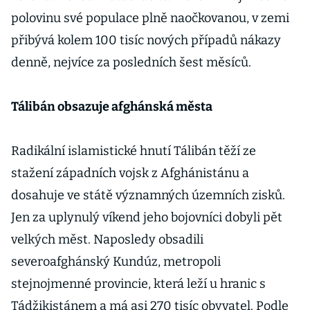
polovinu své populace plně naočkovanou, v zemi
přibývá kolem 100 tisíc nových případů nákazy
denně, nejvíce za posledních šest měsíců.
Tálibán obsazuje afghánská města
Radikální islamistické hnutí Tálibán těží ze
stažení západních vojsk z Afghánistánu a
dosahuje ve státě významných územních zisků.
Jen za uplynulý víkend jeho bojovníci dobyli pět
velkých měst. Naposledy obsadili
severoafghánský Kundúz, metropoli
stejnojmenné provincie, která leží u hranic s
Tádžikistánem a má asi 270 tisíc obyvatel. Podle