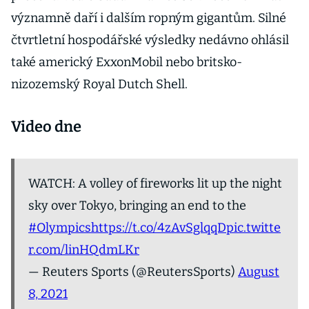
významně daří i dalším ropným gigantům. Silné
čtvrtletní hospodářské výsledky nedávno ohlásil
také americký ExxonMobil nebo britsko-
nizozemský Royal Dutch Shell.
Video dne
WATCH: A volley of fireworks lit up the night
sky over Tokyo, bringing an end to the
#Olympics
https://t.co/4zAvSglqqD
pic.twitte
r.com/linHQdmLKr
— Reuters Sports (@ReutersSports)
August
8, 2021