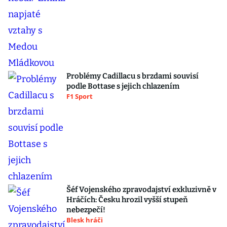
Problémy Cadillacu s brzdami souvisí
podle Bottase s jejich chlazením
F1 Sport
Šéf Vojenského zpravodajství exkluzivně v
Hráčích: Česku hrozil vyšší stupeň
nebezpečí!
Blesk hráči