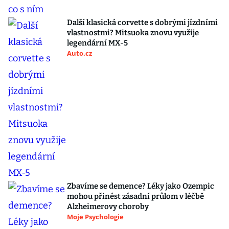
Další klasická corvette s dobrými jízdními
vlastnostmi? Mitsuoka znovu využije
legendární MX-5
Auto.cz
Zbavíme se demence? Léky jako Ozempic
mohou přinést zásadní průlom v léčbě
Alzheimerovy choroby
Moje Psychologie