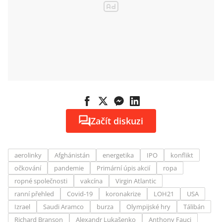
Začít diskuzi
aerolinky
Afghánistán
energetika
IPO
konflikt
očkování
pandemie
Primární úpis akcií
ropa
ropné společnosti
vakcína
Virgin Atlantic
ranní přehled
Covid-19
koronakrize
LOH21
USA
Izrael
Saudi Aramco
burza
Olympijské hry
Tálibán
Richard Branson
Alexandr Lukašenko
Anthony Fauci