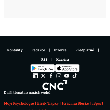
Kontakty
Redakce
Inzerce
Předplatné
RSS
Kariéra
Další témata z našich webů
Moje Psychologie
Blesk Tlapky
Hráči na Blesku
iSport