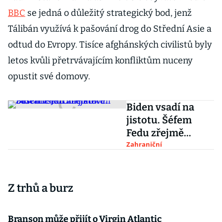
BBC
se jedná o důležitý strategický bod, jenž
Tálibán využívá k pašování drog do Střední Asie a
odtud do Evropy. Tisíce afghánských civilistů byly
letos kvůli přetrvávajícím konfliktům nuceny
opustit své domovy.
Biden vsadí na
jistotu. Šéfem
Fedu zřejmě
zůstane Jerome
Zahraniční
Powell
Z trhů a burz
Branson může přijít o Virgin Atlantic