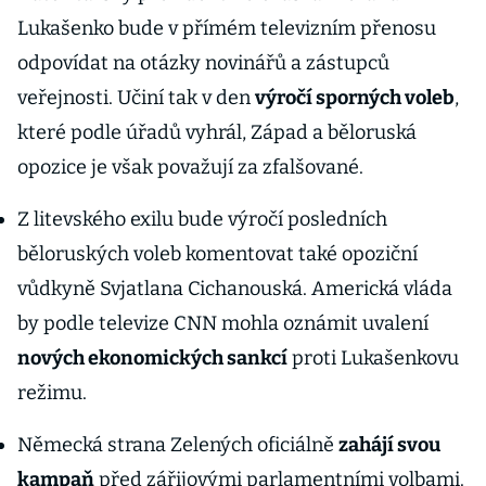
Lukašenko bude v přímém televizním přenosu
odpovídat na otázky novinářů a zástupců
veřejnosti. Učiní tak v den
výročí sporných voleb
,
které podle úřadů vyhrál, Západ a běloruská
opozice je však považují za zfalšované.
Z litevského exilu bude výročí posledních
běloruských voleb komentovat také opoziční
vůdkyně Svjatlana Cichanouská. Americká vláda
by podle televize CNN mohla oznámit uvalení
nových ekonomických sankcí
proti Lukašenkovu
režimu.
Německá strana Zelených oficiálně
zahájí svou
kampaň
před zářijovými parlamentními volbami.