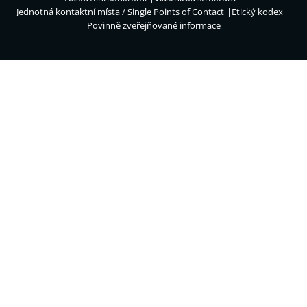
Jednotná kontaktní místa / Single Points of Contact
Etický kodex
Povinně zveřejňované informace