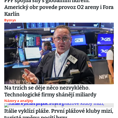
PPF spojila síly s globálním lídrem.
Americký obr povede provoz O2 areny i Fora
Karlín
Byznys
Na trzích se děje něco nezvyklého.
Technologické firmy shánějí miliardy
Názory a analýzy
Itálie vyklízí pláže. První plážové kluby mizí,
turisté změnu pocítí brzy