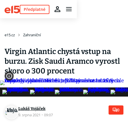
Předplatné
e15.cz
Zahraniční
Virgin Atlantic chystá vstup na
burzu. Zisk Saudi Aramco vyrostl
skoro o 300 procent
Lukáš Vojáček
0
9. srpna 2021
·
09:07