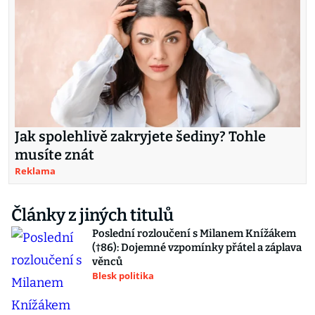
Jak spolehlivě zakryjete šediny? Tohle
musíte znát
Reklama
Články z jiných titulů
Poslední rozloučení s Milanem Knížákem
(†86): Dojemné vzpomínky přátel a záplava
věnců
Blesk politika