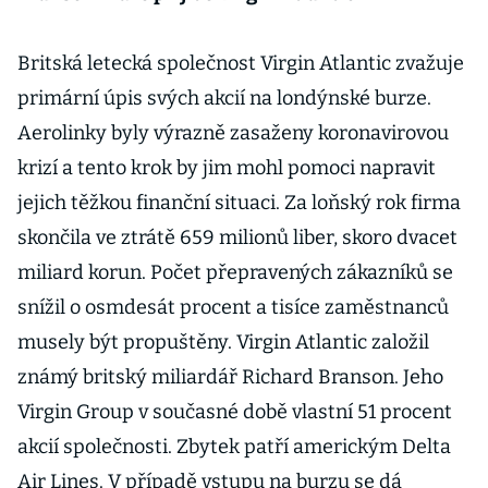
Britská letecká společnost Virgin Atlantic zvažuje
primární úpis svých akcií na londýnské burze.
Aerolinky byly výrazně zasaženy koronavirovou
krizí a tento krok by jim mohl pomoci napravit
jejich těžkou finanční situaci. Za loňský rok firma
skončila ve ztrátě 659 milionů liber, skoro dvacet
miliard korun. Počet přepravených zákazníků se
snížil o osmdesát procent a tisíce zaměstnanců
musely být propuštěny. Virgin Atlantic založil
známý britský miliardář Richard Branson. Jeho
Virgin Group v současné době vlastní 51 procent
akcií společnosti. Zbytek patří americkým Delta
Air Lines. V případě vstupu na burzu se dá