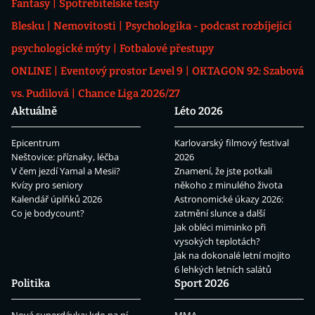
Fantasy
Spotřebitelské testy
Blesku
Nemovitosti
Psychologika - podcast rozbíjející
psychologické mýty
Fotbalové přestupy
ONLINE
Eventový prostor Level 9
OKTAGON 92: Szabová
vs. Pudilová
Chance Liga 2026/27
Aktuálně
Léto 2026
Epicentrum
Karlovarský filmový festival
Neštovice: příznaky, léčba
2026
V čem jezdí Yamal a Mesii?
Znamení, že jste potkali
Kvízy pro seniory
někoho z minulého života
Kalendář úplňků 2026
Astronomické úkazy 2026:
Co je bodycount?
zatmění slunce a další
Jak obléci miminko při
vysokých teplotách?
Jak na dokonalé letní mojito
6 lehkých letních salátů
Politika
Sport 2026
Nová superdávka: kdo na ní
MMA