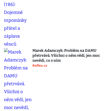
Marek Adamczyk: Problém na DAMU
přetrvává. Všichni o něm vědí, jen moc
nevědí, co s ním
Reflex.cz