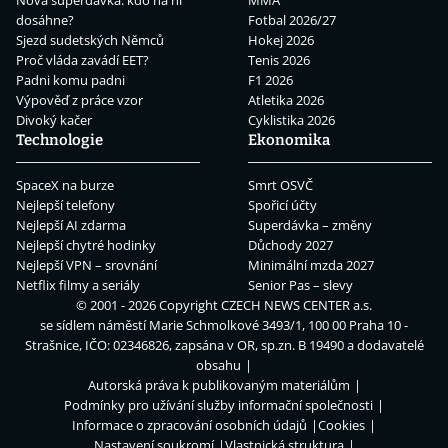
dosáhne?
Fotbal 2026/27
Sjezd sudetských Němců
Hokej 2026
Proč vláda zavádí EET?
Tenis 2026
Padni komu padni
F1 2026
Výpověď z práce vzor
Atletika 2026
Divoký kačer
Cyklistika 2026
Technologie
Ekonomika
SpaceX na burze
Smrt OSVČ
Nejlepší telefony
Spořicí účty
Nejlepší AI zdarma
Superdávka – změny
Nejlepší chytré hodinky
Důchody 2027
Nejlepší VPN – srovnání
Minimální mzda 2027
Netflix filmy a seriály
Senior Pas – slevy
© 2001 - 2026 Copyright
CZECH NEWS CENTER a.s.
se sídlem náměstí Marie Schmolkové 3493/1, 100 00 Praha 10 -
Strašnice, IČO: 02346826, zapsána v OR, sp.zn. B 19490 a dodavatelé
obsahu
Autorská práva k publikovaným materiálům
Podmínky pro užívání služby informační společnosti
Informace o zpracování osobních údajů
Cookies
Nastavení soukromí
Vlastnická struktura