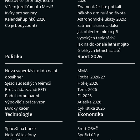
Neštovice: příznaky, léčba
2026
V čem jezdí Yamal a Mesii?
Znamení, že jste potkali
Kvízy pro seniory
někoho z minulého života
Kalendář úplňků 2026
Astronomické úkazy 2026:
Co je bodycount?
zatmění slunce a další
Jak obléci miminko při
vysokých teplotách?
Jak na dokonalé letní mojito
6 lehkých letních salátů
Politika
Sport 2026
Nová superdávka: kdo na ní
MMA
dosáhne?
Fotbal 2026/27
Sjezd sudetských Němců
Hokej 2026
Proč vláda zavádí EET?
Tenis 2026
Padni komu padni
F1 2026
Výpověď z práce vzor
Atletika 2026
Divoký kačer
Cyklistika 2026
Technologie
Ekonomika
SpaceX na burze
Smrt OSVČ
Nejlepší telefony
Spořicí účty