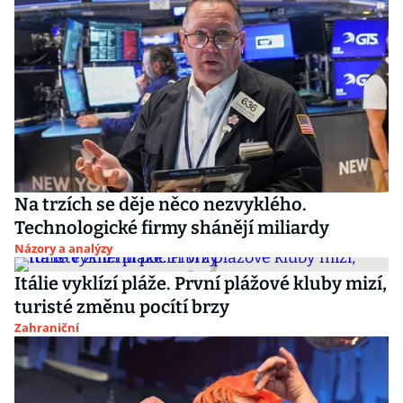
Na trzích se děje něco nezvyklého.
Technologické firmy shánějí miliardy
Názory a analýzy
Itálie vyklízí pláže. První plážové kluby mizí,
turisté změnu pocítí brzy
Zahraniční