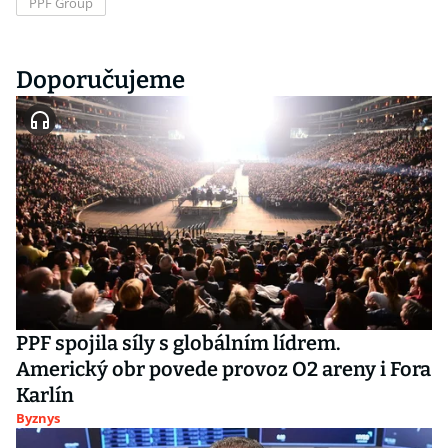
PPF Group
Doporučujeme
PPF spojila síly s globálním lídrem.
Americký obr povede provoz O2 areny i Fora
Karlín
Byznys