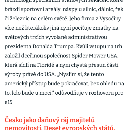
technologii speciálních svahových sekaček, které
brázdí sportovní areály, náspy u silnic, dálnic, řek
či železnic na celém světě. Jeho firma z Vysočiny
více než kterákoliv jiná nyní pociťuje zmatky na
světových trzích vyvolané administrativou
prezidenta Donalda Trumpa. Kvůli vstupu na trh
založil dceřinou společnost Spider Mower USA,
která sídlí na Floridě a nyní chystá přesun části
výroby právě do USA. „Myslím si, že tento
americký přístup bude pokračovat, bez ohledu na
to, kdo bude u moci,“ odůvodňuje v rozhovoru pro
e15.
Česko jako daňový ráj majitelů
nemovitostí. Deset evropských států,