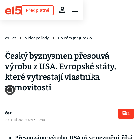
Předplatné
e15.cz
Videopořady
Co vám (ne)uteklo
Český byznysmen přesouvá
výrobu z USA. Evropské státy,
které vytrestají vlastníka
nemovitostí
čer
2
27. dubna 2025
·
17:00
Přesouváme výrobu. USA už se nezmění, říká