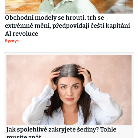
Obchodní modely se hroutí, trh se
extrémně mění, předpovídají čeští kapitáni
AI revoluce
Byznys
Jak spolehlivě zakryjete šediny? Tohle
musíte znát