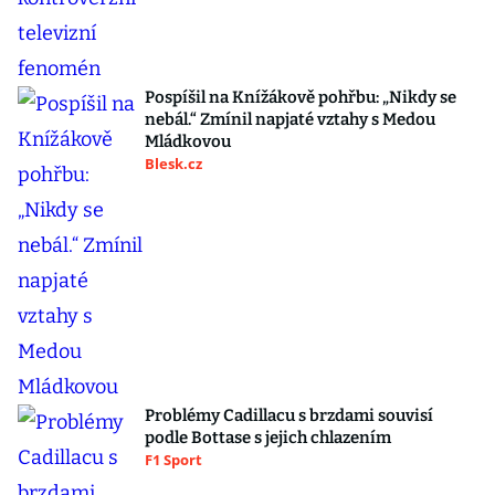
Pospíšil na Knížákově pohřbu: „Nikdy se
nebál.“ Zmínil napjaté vztahy s Medou
Mládkovou
Blesk.cz
Problémy Cadillacu s brzdami souvisí
podle Bottase s jejich chlazením
F1 Sport