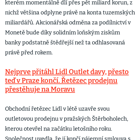
kterém momentálně dlí přes pět miliard korun, z
nichž většina odplyne právě na konta tuzemských
miliardářů. Akcionářská odměna za podílnictví v
Monetě bude díky solidním loňským ziskům
banky podstatně štědřejší než ta odhlasovaná
právě před rokem.
Nejprve přitáhl Lidl Outlet davy, přesto
teď v Praze končí. Řetězec prodejnu
přestěhuje na Moravu
Obchodní řetězec Lidl v létě uzavře svou
outletovou prodejnu v pražských Štěrboholech,
kterou otevřel na začátku letošního roku.
Společnost uvedla, že jí končí nájemní smlouva s