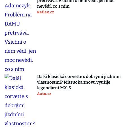
přetrvává. Všichni o něm vědí, jen moc
nevědí, co s ním
Reflex.cz
Další klasická corvette s dobrými jízdními
vlastnostmi? Mitsuoka znovu využije
legendární MX-5
Auto.cz