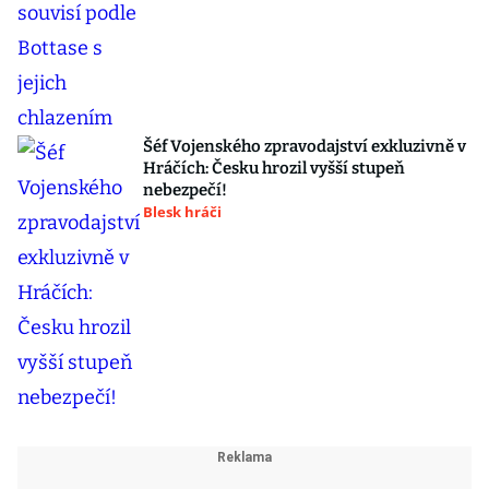
Šéf Vojenského zpravodajství exkluzivně v
Hráčích: Česku hrozil vyšší stupeň
nebezpečí!
Blesk hráči