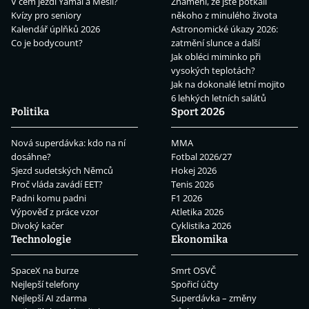
V čem jezdí Yamal a Mesii?
Znamení, že jste potkali
Kvízy pro seniory
někoho z minulého života
Kalendář úplňků 2026
Astronomické úkazy 2026:
Co je bodycount?
zatmění slunce a další
Jak obléci miminko při
vysokých teplotách?
Jak na dokonalé letní mojito
6 lehkých letních salátů
Politika
Sport 2026
Nová superdávka: kdo na ní
MMA
dosáhne?
Fotbal 2026/27
Sjezd sudetských Němců
Hokej 2026
Proč vláda zavádí EET?
Tenis 2026
Padni komu padni
F1 2026
Výpověď z práce vzor
Atletika 2026
Divoký kačer
Cyklistika 2026
Technologie
Ekonomika
SpaceX na burze
Smrt OSVČ
Nejlepší telefony
Spořicí účty
Nejlepší AI zdarma
Superdávka – změny