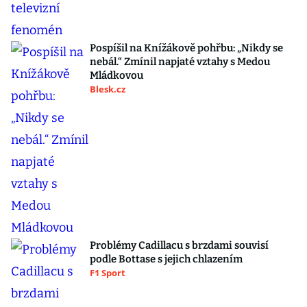
Pospíšil na Knížákově pohřbu: „Nikdy se
nebál.“ Zmínil napjaté vztahy s Medou
Mládkovou
Blesk.cz
Problémy Cadillacu s brzdami souvisí
podle Bottase s jejich chlazením
F1 Sport