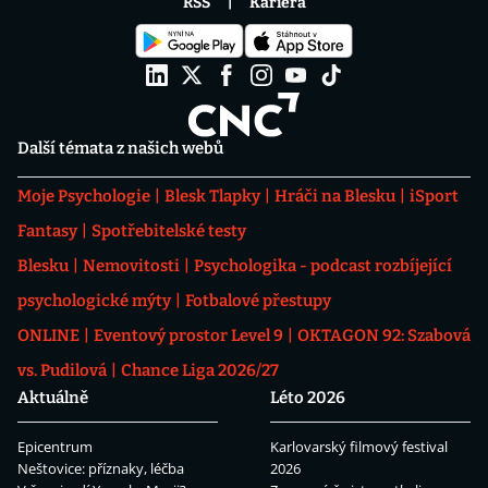
RSS
Kariéra
Další témata z našich webů
Moje Psychologie
Blesk Tlapky
Hráči na Blesku
iSport
Fantasy
Spotřebitelské testy
Blesku
Nemovitosti
Psychologika - podcast rozbíjející
psychologické mýty
Fotbalové přestupy
ONLINE
Eventový prostor Level 9
OKTAGON 92: Szabová
vs. Pudilová
Chance Liga 2026/27
Aktuálně
Léto 2026
Epicentrum
Karlovarský filmový festival
Neštovice: příznaky, léčba
2026