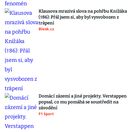
Klausova mrazivá slova na pohřbu Knížáka
(†86): Přál jsem si, aby byl vysvobozen z
trápení
Blesk.cz
Domácí zázemí a jiné projekty. Verstappen
popsal, co mu pomáhá se soustředit na
závodění
F1 Sport