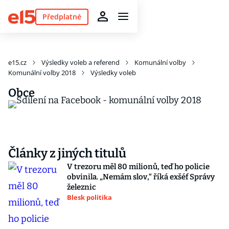
Předplatné
e15.cz
Výsledky voleb a referend
Komunální volby
Komunální volby 2018
Výsledky voleb
Obce
Články z jiných titulů
V trezoru měl 80 milionů, teď ho policie
obvinila. „Nemám slov,“ říká exšéf Správy
železnic
Blesk politika