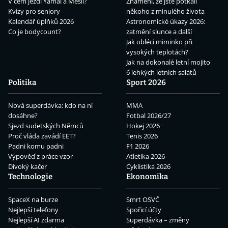
V čem jezdí Yamal a Mesii?
Znamení, že jste potkali
Kvízy pro seniory
někoho z minulého života
Kalendář úplňků 2026
Astronomické úkazy 2026:
Co je bodycount?
zatmění slunce a další
Jak obléci miminko při
vysokých teplotách?
Jak na dokonalé letní mojito
6 lehkých letních salátů
Politika
Sport 2026
Nová superdávka: kdo na ní
MMA
dosáhne?
Fotbal 2026/27
Sjezd sudetských Němců
Hokej 2026
Proč vláda zavádí EET?
Tenis 2026
Padni komu padni
F1 2026
Výpověď z práce vzor
Atletika 2026
Divoký kačer
Cyklistika 2026
Technologie
Ekonomika
SpaceX na burze
Smrt OSVČ
Nejlepší telefony
Spořicí účty
Nejlepší AI zdarma
Superdávka – změny