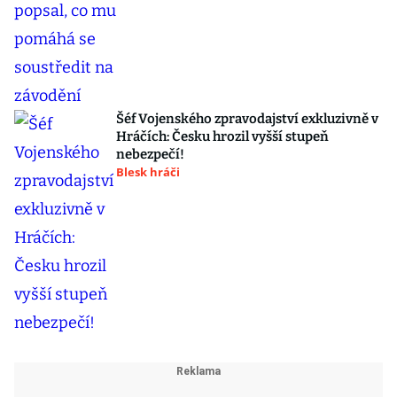
Šéf Vojenského zpravodajství exkluzivně v
Hráčích: Česku hrozil vyšší stupeň
nebezpečí!
Blesk hráči