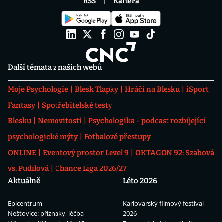
RSS
Kariéra
Další témata z našich webů
Moje Psychologie
Blesk Tlapky
Hráči na Blesku
iSport
Fantasy
Spotřebitelské testy
Blesku
Nemovitosti
Psychologika - podcast rozbíjející
psychologické mýty
Fotbalové přestupy
ONLINE
Eventový prostor Level 9
OKTAGON 92: Szabová
vs. Pudilová
Chance Liga 2026/27
Aktuálně
Léto 2026
Epicentrum
Karlovarský filmový festival
Neštovice: příznaky, léčba
2026