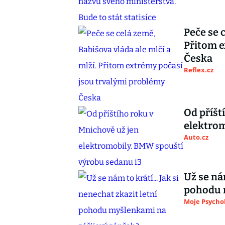
Peče se 
Přitom e
Česka
Reflex.cz
Od příšt
elektrom
Auto.cz
Už se nám
pohodu 
Moje Psycho