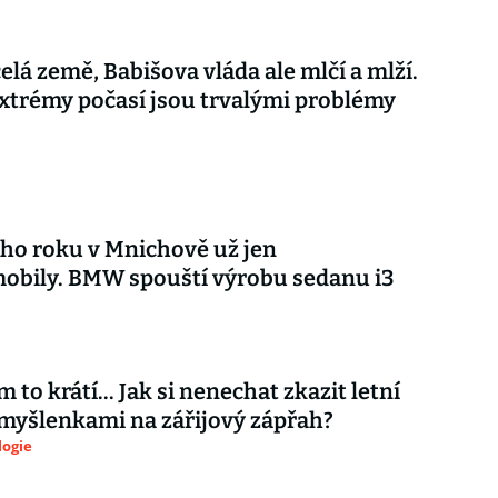
celá země, Babišova vláda ale mlčí a mlží.
xtrémy počasí jsou trvalými problémy
ího roku v Mnichově už jen
obily. BMW spouští výrobu sedanu i3
 to krátí... Jak si nenechat zkazit letní
myšlenkami na zářijový zápřah?
logie