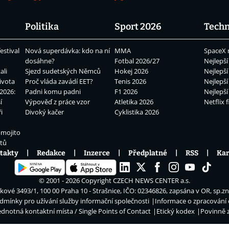
Politika
Sport 2026
Techn
estival
Nová superdávka: kdo na ní
MMA
SpaceX 
dosáhne?
Fotbal 2026/27
Nejlepší
ali
Sjezd sudetských Němců
Hokej 2026
Nejlepší
ivota
Proč vláda zavádí EET?
Tenis 2026
Nejlepší
2026:
Padni komu padni
F1 2026
Nejlepší
í
Výpověď z práce vzor
Atletika 2026
Netflix f
i
Divoký kačer
Cyklistika 2026
 mojito
átů
takty
Redakce
Inzerce
Předplatné
RSS
Kar
© 2001 - 2026 Copyright
CZECH NEWS CENTER a.s.
ové 3493/1, 100 00 Praha 10 - Strašnice, IČO: 02346826, zapsána v OR, sp.z
dmínky pro užívání služby informační společnosti
Informace o zpracování
ednotná kontaktní místa / Single Points of Contact
Etický kodex
Povinně 