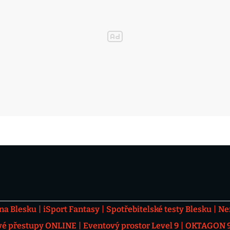
 na Blesku
iSport Fantasy
Spotřebitelské testy Blesku
Ne
vé přestupy ONLINE
Eventový prostor Level 9
OKTAGON 92