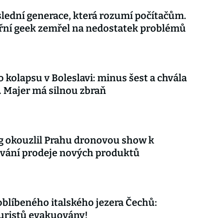
lední generace, která rozumí počítačům.
řní geek zemřel na nedostatek problémů
o kolapsu v Boleslavi: minus šest a chvála
 Majer má silnou zbraň
 okouzlil Prahu dronovou show k
vání prodeje nových produktů
oblíbeného italského jezera Čechů:
uristů evakuovány!