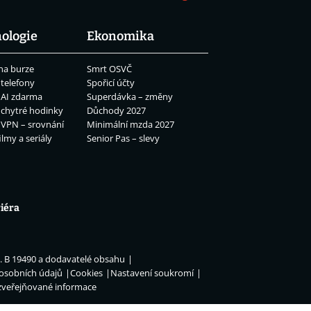
ologie
Ekonomika
na burze
Smrt OSVČ
 telefony
Spořicí účty
 AI zdarma
Superdávka – změny
 chytré hodinky
Důchody 2027
 VPN – srovnání
Minimální mzda 2027
ilmy a seriály
Senior Pas – slevy
iéra
n. B 19490 a dodavatelé obsahu
 osobních údajů
Cookies
Nastavení soukromí
zveřejňované informace