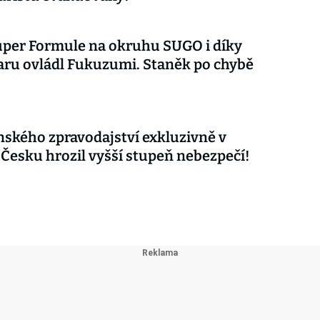
uper Formule na okruhu SUGO i díky
aru ovládl Fukuzumi. Staněk po chybě
nského zpravodajství exkluzivně v
 Česku hrozil vyšší stupeň nebezpečí!