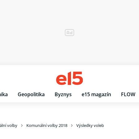
ika
Geopolitika
Byznys
e15 magazín
FLOW
lní volby
Komunální volby 2018
Výsledky voleb