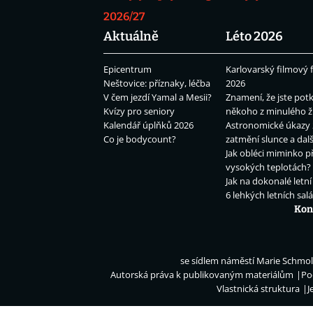
2026/27
Aktuálně
Léto 2026
Epicentrum
Karlovarský filmový f
Neštovice: příznaky, léčba
2026
V čem jezdí Yamal a Mesii?
Znamení, že jste potk
Kvízy pro seniory
někoho z minulého ž
Kalendář úplňků 2026
Astronomické úkazy 
Co je bodycount?
zatmění slunce a dalš
Jak obléci miminko př
vysokých teplotách?
Jak na dokonalé letní
6 lehkých letních sal
Kon
se sídlem náměstí Marie Schmolk
Autorská práva k publikovaným materiálům
Po
Vlastnická struktura
J