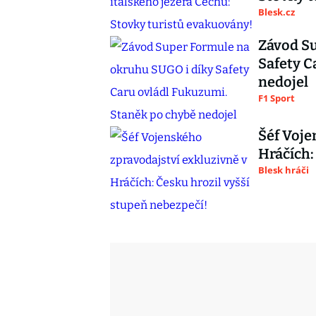
Blesk.cz
Závod S
Safety C
nedojel
F1 Sport
Šéf Voje
Hráčích:
Blesk hráči