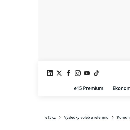
e15 Premium
Ekonom
e15.cz
Výsledky voleb a referend
Komuná