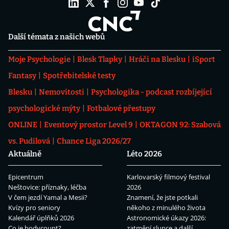
Další témata z našich webů
Moje Psychologie
Blesk Tlapky
Hráči na Blesku
iSport
Fantasy
Spotřebitelské testy
Blesku
Nemovitosti
Psychologika - podcast rozbíjející
psychologické mýty
Fotbalové přestupy
ONLINE
Eventový prostor Level 9
OKTAGON 92: Szabová
vs. Pudilová
Chance Liga 2026/27
Aktuálně
Léto 2026
Epicentrum
Karlovarský filmový festival
Neštovice: příznaky, léčba
2026
V čem jezdí Yamal a Mesii?
Znamení, že jste potkali
Kvízy pro seniory
někoho z minulého života
Kalendář úplňků 2026
Astronomické úkazy 2026:
Co je bodycount?
zatmění slunce a další