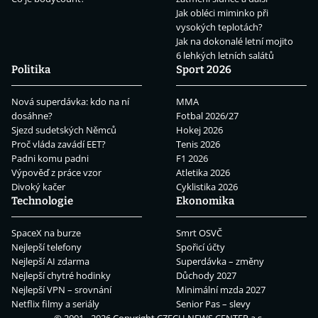
Jak obléci miminko při
vysokých teplotách?
Jak na dokonalé letní mojito
6 lehkých letních salátů
Politika
Sport 2026
Nová superdávka: kdo na ní
MMA
dosáhne?
Fotbal 2026/27
Sjezd sudetských Němců
Hokej 2026
Proč vláda zavádí EET?
Tenis 2026
Padni komu padni
F1 2026
Výpověď z práce vzor
Atletika 2026
Divoký kačer
Cyklistika 2026
Technologie
Ekonomika
SpaceX na burze
Smrt OSVČ
Nejlepší telefony
Spořicí účty
Nejlepší AI zdarma
Superdávka – změny
Nejlepší chytré hodinky
Důchody 2027
Nejlepší VPN – srovnání
Minimální mzda 2027
Netflix filmy a seriály
Senior Pas – slevy