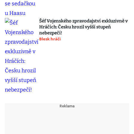
Šéf Vojenského zpravodajství exkluzivně v
Hráčích: Česku hrozil vyšší stupeň
nebezpečí!
Blesk hráči