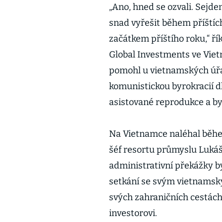
„Ano, hned se ozvali. Sejde
snad vyřešit během příštíc
začátkem příštího roku,“ ř
Global Investments ve Viet
pomohl u vietnamských úřa
komunistickou byrokracií dl
asistované reprodukce a b
Na Vietnamce naléhal běhe
šéf resortu průmyslu Lukáš 
administrativní překážky b
setkání se svým vietnamský
svých zahraničních cestác
investorovi.