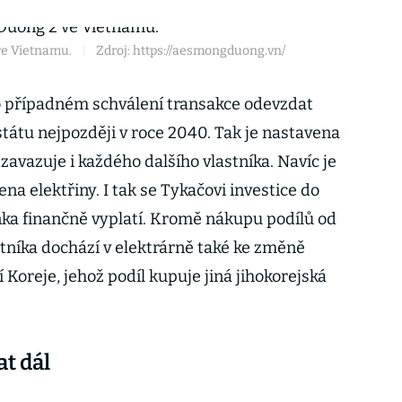
ve Vietnamu.
|
Zdroj: https://aesmongduong.vn/
o případném schválení transakce odevzdat
átu nejpozději v roce 2040. Tak je nastavena
 zavazuje i každého dalšího vlastníka. Navíc je
a elektřiny. I tak se Tykačovi investice do
ka finančně vyplatí. Kromě nákupu podílů od
tníka dochází v elektrárně také ke změně
í Koreje, jehož podíl kupuje jiná jihokorejská
t dál