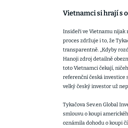
Vietnamci si hrají s
Insideři ve Vietnamu nijak 
proces zdržuje i to, že Tyk
transparentně. „Kdyby rozda
Hanoji zdroj detailně obe
toto Vietnamci čekají, niče
referenční česká investice
velký český investor už nep
Tykačova Sev.en Global Inv
smlouvu o koupi amerického
oznámila dohodu o koupi čí