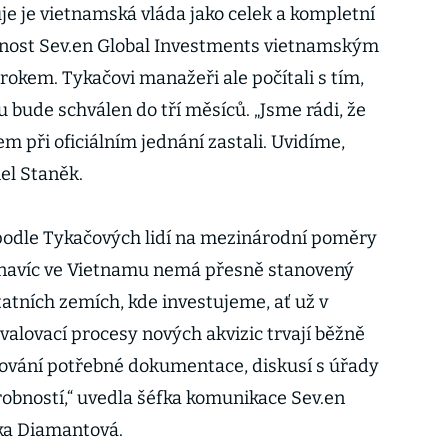
e je vietnamská vláda jako celek a kompletní
nost Sev.en Global Investments vietnamským
okem. Tykačovi manažeři ale počítali s tím,
 bude schválen do tří měsíců. „Jsme rádi, že
em při oficiálním jednání zastali. Uvidíme,
iel Staněk.
 podle Tykačových lidí na mezinárodní poměry
 navíc ve Vietnamu nemá přesně stanovený
tatních zemích, kde investujeme, ať už v
hvalovací procesy nových akvizic trvají běžně
ňování potřebné dokumentace, diskusí s úřady
obností,“ uvedla šéfka komunikace Sev.en
ka Diamantová.