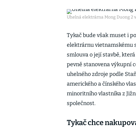
Uhelná elektrárna Mong Duong 2 
Tykač bude však muset i p
elektrárnu vietnamskému st
smlouva o její stavbě, která
pevně stanovena výkupní cen
uhelného zdroje podle Staň
amerického a čínského vlas
minoritního vlastníka z Jižn
společnost.
Tykač chce nakupova