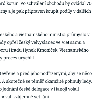
ard korun. Po schválení obchodu by ovládal 70
ny a je pak připraven koupit podíly v dalších
eského a vietnamského ministra průmyslu v
ády opřel český velvyslanec ve Vietnamu a
dboru Hradu Hynek Kmoníček. Vietnamského
y proces urychlil.
otevřeně a před jeho podřízenými, aby se něco
k. A skutečně se téměř okamžitě pohnuly ledy.
 jednání české delegace v Hanoji volali
ánovali vzájemné setkání.