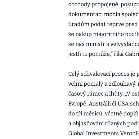
obchody propojené, posuzuj
dokumentaci mohla společ
úřadům podat teprve před r
že nákup majoritního podílu
se nás ministr s velvyslanc
jestli to pomůže,“ říká Gabr
Celý schvalovací proces je
velmi pomalý a zdlouhavý,
časový rámec a lhůty. „V os
Evropě, Austrálii či USA sc
do tři měsíců, včetně dopl
a objasňování různých podr
Global Investments Veroni