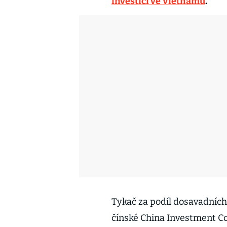
investici ve Vietnamu
.
Tykač za podíl dosavadních
čínské China Investment Cor