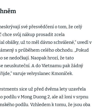
 ohněm
neskrývají své přesvědčení o tom, že celý
ač chce svůj nákup prosadit zcela
l obálky, už to měl dávno schválené,“ uvedl v
známený s průběhem celého obchodu. „Pokud
ho se nedočkají. Naopak hrozí, že tato
 se neuskuteční. A do Vietnamu pak žádný
řijde,“ varuje velvyslanec Kmoníček.
estments sice už před dvěma lety uzavřela
 podílu v Mong Duong 2, ale až loni v srpnu
nského podílu. Vzhledem k tomu, že jsou oba