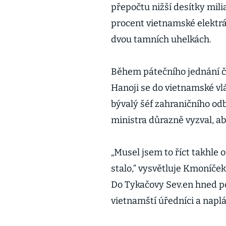
přepočtu nižší desítky mili
procent vietnamské elektrár
dvou tamních uhelkách.
Během pátečního jednání č
Hanoji se do vietnamské vl
bývalý šéf zahraničního o
ministra důrazně vyzval, ab
„Musel jsem to říct takhle 
stalo,“ vysvětluje Kmoníče
Do Tykačovy Sev.en hned po
vietnamští úředníci a napl