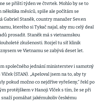
me se příští týden ve čtvrtek. Mohlo by se to
h několika měsíců, spíše ale počítám se
íká Gabriel Staněk, country manažer Sev.en
namu, kterého si Tykač najal, aby mu celý deal
dů prosadit. Staněk má s vietnamskou
ouholeté zkušenosti. Rozjel tu síť klinik
yznysem ve Vietnamu se zabývá deset let.
m společného jednání ministerstev i samotný
Vlček (STAN). „Apeloval jsem na to, aby ty
yly pokud možno co nejdříve vyřešeny,“ řekl po
m protějškem v Hanoji Vlček s tím, že se při
h snaží pomáhat jakémukoliv českému