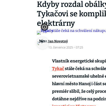
Kdyby rozdal obálky
Tykačovi se kompl
elektrárny
Jan Novotný
13. července 2025
·
07:25
Vlastník energetické skupi
Tykač
stále čeká na schvál
severovietnamské uhelné e
hlavní město Hanoj i část
premiér slíbil, že celý pro
dotáhne nejdříve na podzim