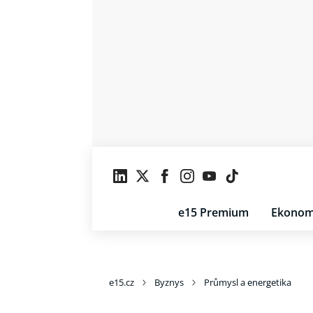
e15 Premium
Ekonom
e15.cz
Byznys
Průmysl a energetika