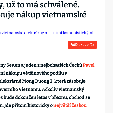
, už to má schválené.
ikuje nákup vietnamské
Diskuze (
2
)
ny Sev.en a jeden z nejbohatších Čechů
Pavel
ení nákupu většinového podílu v
lektrárně Mong Duong 2, která zásobuje
 severního Vietnamu. Ačkoliv vietnamský
ces bude dokončen letos v březnu, obchod se
. Jde přitom historicky o
největší českou