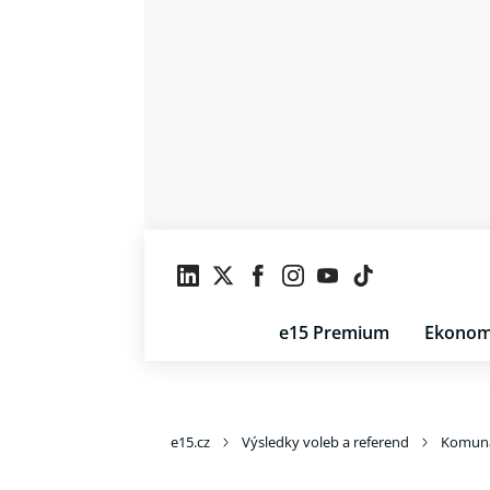
e15 Premium
Ekonom
e15.cz
Výsledky voleb a referend
Komuná