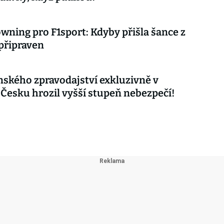
wning pro F1sport: Kdyby přišla šance z
 připraven
nského zpravodajství exkluzivně v
 Česku hrozil vyšší stupeň nebezpečí!