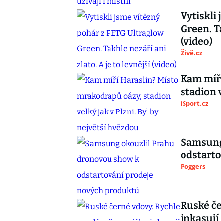
Vytiskli
Green. Ta
(video)
Živě.cz
Kam míří
stadion 
iSport.cz
Samsung
odstarto
Poggers
Ruské če
inkasují