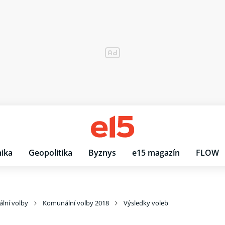
ika
Geopolitika
Byznys
e15 magazín
FLOW
lní volby
Komunální volby 2018
Výsledky voleb