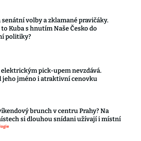
 senátní volby a zklamané pravičáky.
 to Kuba s hnutím Naše Česko do
í politiky?
s elektrickým pick-upem nevzdává.
l jeho jméno i atraktivní cenovku
íkendový brunch v centru Prahy? Na
ístech si dlouhou snídani užívají i místní
logie