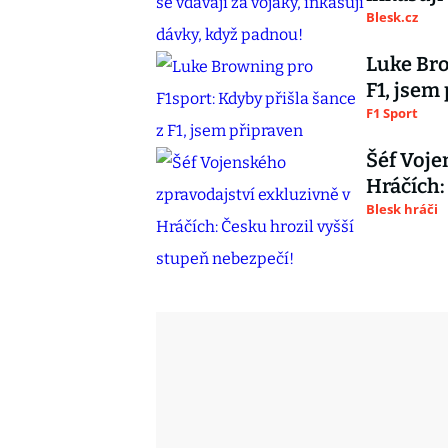
Blesk.cz
Luke Bro
F1, jsem
F1 Sport
Šéf Voje
Hráčích:
Blesk hráči