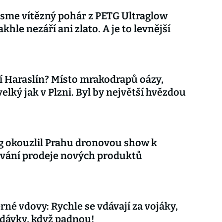
 jsme vítězný pohár z PETG Ultraglow
khle nezáří ani zlato. A je to levnější
 Haraslín? Místo mrakodrapů oázy,
velký jak v Plzni. Byl by největší hvězdou
 okouzlil Prahu dronovou show k
vání prodeje nových produktů
rné vdovy: Rychle se vdávají za vojáky,
 dávky, když padnou!