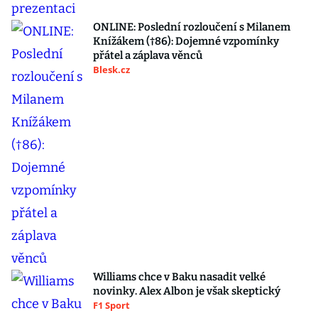
ONLINE: Poslední rozloučení s Milanem
Knížákem (†86): Dojemné vzpomínky
přátel a záplava věnců
Blesk.cz
Williams chce v Baku nasadit velké
novinky. Alex Albon je však skeptický
F1 Sport