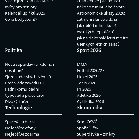
V čem jezdí Yamal a Mesii?
Znamení, že jste potkali
Kvízy pro seniory
někoho z minulého života
Kalendář úplňků 2026
Astronomické úkazy 2026:
Co je bodycount?
zatmění slunce a další
Jak obléci miminko při
vysokých teplotách?
Jak na dokonalé letní mojito
6 lehkých letních salátů
Politika
Sport 2026
Nová superdávka: kdo na ní
MMA
dosáhne?
Fotbal 2026/27
Sjezd sudetských Němců
Hokej 2026
Proč vláda zavádí EET?
Tenis 2026
Padni komu padni
F1 2026
Výpověď z práce vzor
Atletika 2026
Divoký kačer
Cyklistika 2026
Technologie
Ekonomika
SpaceX na burze
Smrt OSVČ
Nejlepší telefony
Spořicí účty
Nejlepší AI zdarma
Superdávka – změny