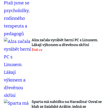
Alza začala vyrábět herní PC s Linuxem.
Lákají výkonem a dřevěnou skříní
Živě.cz
Sparta má nabídku na Haraslína! Ozval se
klub ze Saúdské Arábie, jedná se