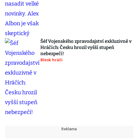
Šéf Vojenského zpravodajství exkluzivně v
Hráčích: Česku hrozil vyšší stupeň
nebezpečí!
Blesk hráči