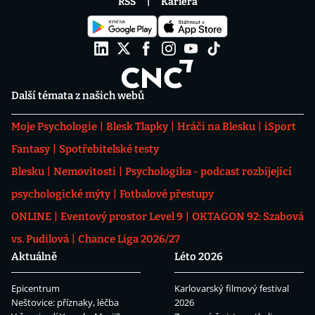
RSS
Kariéra
Další témata z našich webů
Moje Psychologie
Blesk Tlapky
Hráči na Blesku
iSport
Fantasy
Spotřebitelské testy
Blesku
Nemovitosti
Psychologika - podcast rozbíjející
psychologické mýty
Fotbalové přestupy
ONLINE
Eventový prostor Level 9
OKTAGON 92: Szabová
vs. Pudilová
Chance Liga 2026/27
Aktuálně
Léto 2026
Epicentrum
Karlovarský filmový festival
Neštovice: příznaky, léčba
2026