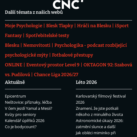
Další témata z našich webů
Moje Psychologie
Blesk Tlapky
Hráči na Blesku
iSport
Fantasy
Spotřebitelské testy
Blesku
Nemovitosti
Psychologika - podcast rozbíjející
psychologické mýty
Fotbalové přestupy
ONLINE
Eventový prostor Level 9
OKTAGON 92: Szabová
vs. Pudilová
Chance Liga 2026/27
Aktuálně
Léto 2026
Epicentrum
Karlovarský filmový festival
Neštovice: příznaky, léčba
2026
V čem jezdí Yamal a Mesii?
Znamení, že jste potkali
Kvízy pro seniory
někoho z minulého života
Kalendář úplňků 2026
Astronomické úkazy 2026:
Co je bodycount?
zatmění slunce a další
Jak obléci miminko při