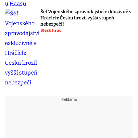
Šéf Vojenského zpravodajství exkluzivně v
Hráčích: Česku hrozil vyšší stupeň
nebezpečí!
Blesk hráči