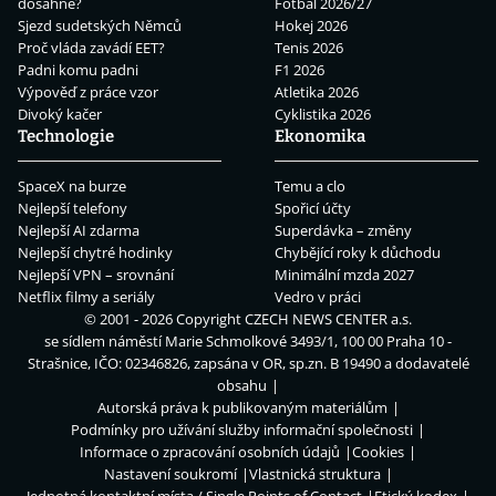
dosáhne?
Fotbal 2026/27
Sjezd sudetských Němců
Hokej 2026
Proč vláda zavádí EET?
Tenis 2026
Padni komu padni
F1 2026
Výpověď z práce vzor
Atletika 2026
Divoký kačer
Cyklistika 2026
Technologie
Ekonomika
SpaceX na burze
Temu a clo
Nejlepší telefony
Spořicí účty
Nejlepší AI zdarma
Superdávka – změny
Nejlepší chytré hodinky
Chybějící roky k důchodu
Nejlepší VPN – srovnání
Minimální mzda 2027
Netflix filmy a seriály
Vedro v práci
© 2001 - 2026 Copyright
CZECH NEWS CENTER a.s.
se sídlem náměstí Marie Schmolkové 3493/1, 100 00 Praha 10 -
Strašnice, IČO: 02346826, zapsána v OR, sp.zn. B 19490 a dodavatelé
obsahu
Autorská práva k publikovaným materiálům
Podmínky pro užívání služby informační společnosti
Informace o zpracování osobních údajů
Cookies
Nastavení soukromí
Vlastnická struktura