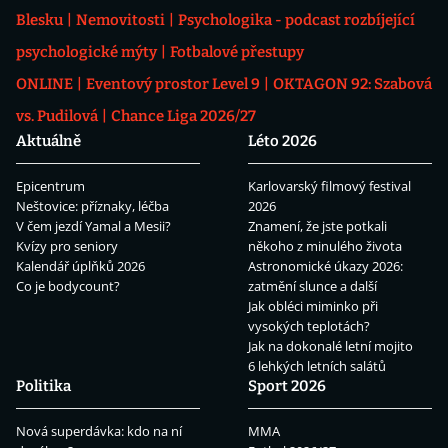
Blesku
Nemovitosti
Psychologika - podcast rozbíjející
psychologické mýty
Fotbalové přestupy
ONLINE
Eventový prostor Level 9
OKTAGON 92: Szabová
vs. Pudilová
Chance Liga 2026/27
Aktuálně
Léto 2026
Epicentrum
Karlovarský filmový festival
Neštovice: příznaky, léčba
2026
V čem jezdí Yamal a Mesii?
Znamení, že jste potkali
Kvízy pro seniory
někoho z minulého života
Kalendář úplňků 2026
Astronomické úkazy 2026:
Co je bodycount?
zatmění slunce a další
Jak obléci miminko při
vysokých teplotách?
Jak na dokonalé letní mojito
6 lehkých letních salátů
Politika
Sport 2026
Nová superdávka: kdo na ní
MMA