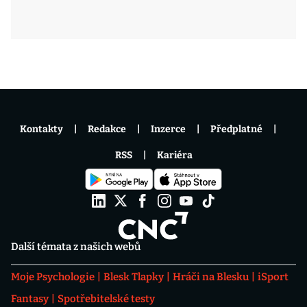
Kontakty
Redakce
Inzerce
Předplatné
RSS
Kariéra
Další témata z našich webů
Moje Psychologie
Blesk Tlapky
Hráči na Blesku
iSport
Fantasy
Spotřebitelské testy