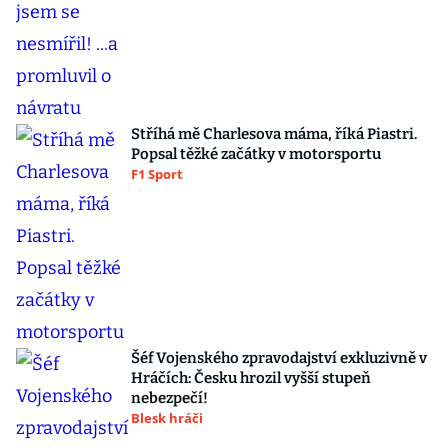
Stříhá mě Charlesova máma, říká Piastri.
Popsal těžké začátky v motorsportu
F1 Sport
Šéf Vojenského zpravodajství exkluzivně v
Hráčích: Česku hrozil vyšší stupeň
nebezpečí!
Blesk hráči