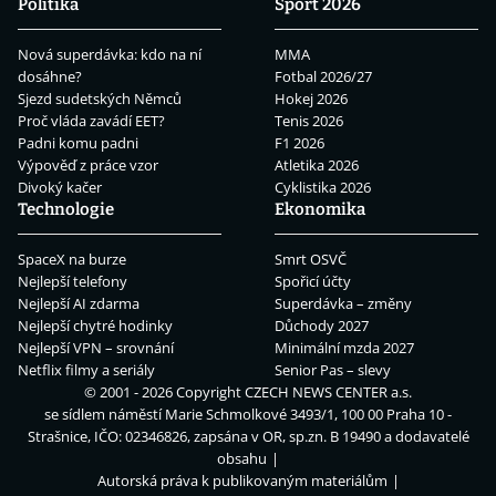
Politika
Sport 2026
Nová superdávka: kdo na ní
MMA
dosáhne?
Fotbal 2026/27
Sjezd sudetských Němců
Hokej 2026
Proč vláda zavádí EET?
Tenis 2026
Padni komu padni
F1 2026
Výpověď z práce vzor
Atletika 2026
Divoký kačer
Cyklistika 2026
Technologie
Ekonomika
SpaceX na burze
Smrt OSVČ
Nejlepší telefony
Spořicí účty
Nejlepší AI zdarma
Superdávka – změny
Nejlepší chytré hodinky
Důchody 2027
Nejlepší VPN – srovnání
Minimální mzda 2027
Netflix filmy a seriály
Senior Pas – slevy
© 2001 - 2026 Copyright
CZECH NEWS CENTER a.s.
se sídlem náměstí Marie Schmolkové 3493/1, 100 00 Praha 10 -
Strašnice, IČO: 02346826, zapsána v OR, sp.zn. B 19490 a dodavatelé
obsahu
Autorská práva k publikovaným materiálům