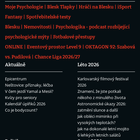
Moje Psychologie
Blesk Tlapky
Hráči na Blesku
iSport
Fantasy
Spotřebitelské testy
Blesku
Nemovitosti
Psychologika - podcast rozbíjející
psychologické mýty
Fotbalové přestupy
ONLINE
Eventový prostor Level 9
OKTAGON 92: Szabová
vs. Pudilová
Chance Liga 2026/27
Aktuálně
Léto 2026
Epicentrum
Karlovarský filmový festival
Neštovice: příznaky, léčba
2026
V čem jezdí Yamal a Mesii?
Znamení, že jste potkali
Kvízy pro seniory
někoho z minulého života
Kalendář úplňků 2026
Astronomické úkazy 2026:
Co je bodycount?
zatmění slunce a další
Jak obléci miminko při
vysokých teplotách?
Jak na dokonalé letní mojito
6 lehkých letních salátů