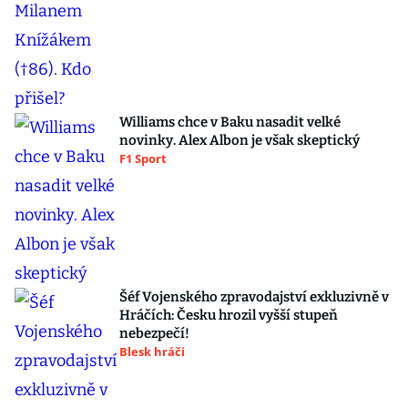
Williams chce v Baku nasadit velké
novinky. Alex Albon je však skeptický
F1 Sport
Šéf Vojenského zpravodajství exkluzivně v
Hráčích: Česku hrozil vyšší stupeň
nebezpečí!
Blesk hráči