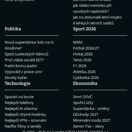
Jak obléci miminko při
vysokých teplotách?
Jak na dokonalé letní mojito
6 lehkých letních salátů
Politika
Sport 2026
Nová superdávka: kdo na ní
MMA
dosáhne?
Fotbal 2026/27
Sjezd sudetských Němců
Hokej 2026
Proč vláda zavádí EET?
Tenis 2026
Padni komu padni
F1 2026
Výpověď z práce vzor
Atletika 2026
Divoký kačer
Cyklistika 2026
Technologie
Ekonomika
SpaceX na burze
Smrt OSVČ
Nejlepší telefony
Spořicí účty
Nejlepší AI zdarma
Superdávka – změny
Nejlepší chytré hodinky
Důchody 2027
Nejlepší VPN – srovnání
Minimální mzda 2027
Netflix filmy a seriály
Senior Pas – slevy