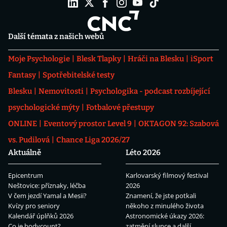
Další témata z našich webů
Moje Psychologie
Blesk Tlapky
Hráči na Blesku
iSport
Fantasy
Spotřebitelské testy
Blesku
Nemovitosti
Psychologika - podcast rozbíjející
psychologické mýty
Fotbalové přestupy
ONLINE
Eventový prostor Level 9
OKTAGON 92: Szabová
vs. Pudilová
Chance Liga 2026/27
Aktuálně
Léto 2026
Epicentrum
Karlovarský filmový festival
Neštovice: příznaky, léčba
2026
V čem jezdí Yamal a Mesii?
Znamení, že jste potkali
Kvízy pro seniory
někoho z minulého života
Kalendář úplňků 2026
Astronomické úkazy 2026:
Co je bodycount?
zatmění slunce a další