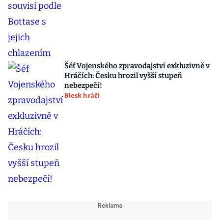
Šéf Vojenského zpravodajství exkluzivně v
Hráčích: Česku hrozil vyšší stupeň
nebezpečí!
Blesk hráči