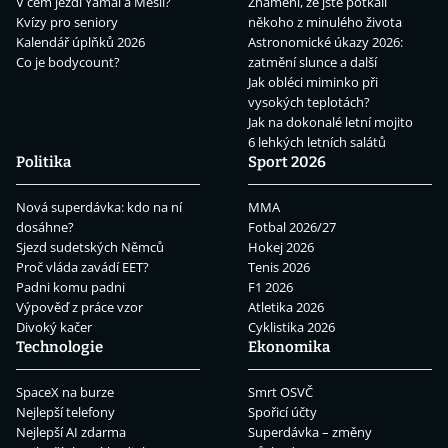
V čem jezdí Yamal a Mesii?
Znamení, že jste potkali
Kvízy pro seniory
někoho z minulého života
Kalendář úplňků 2026
Astronomické úkazy 2026:
Co je bodycount?
zatmění slunce a další
Jak obléci miminko při
vysokých teplotách?
Jak na dokonalé letní mojito
6 lehkých letních salátů
Politika
Sport 2026
Nová superdávka: kdo na ní
MMA
dosáhne?
Fotbal 2026/27
Sjezd sudetských Němců
Hokej 2026
Proč vláda zavádí EET?
Tenis 2026
Padni komu padni
F1 2026
Výpověď z práce vzor
Atletika 2026
Divoký kačer
Cyklistika 2026
Technologie
Ekonomika
SpaceX na burze
Smrt OSVČ
Nejlepší telefony
Spořicí účty
Nejlepší AI zdarma
Superdávka – změny