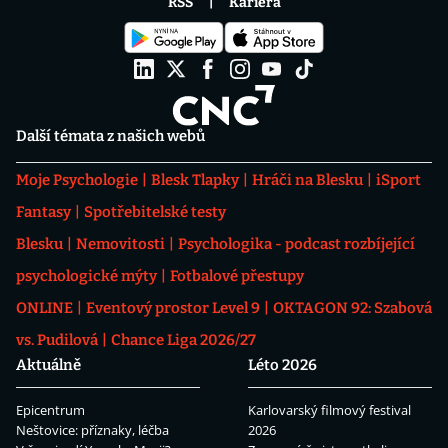
RSS
Kariéra
Další témata z našich webů
Moje Psychologie
Blesk Tlapky
Hráči na Blesku
iSport
Fantasy
Spotřebitelské testy
Blesku
Nemovitosti
Psychologika - podcast rozbíjející
psychologické mýty
Fotbalové přestupy
ONLINE
Eventový prostor Level 9
OKTAGON 92: Szabová
vs. Pudilová
Chance Liga 2026/27
Aktuálně
Léto 2026
Epicentrum
Karlovarský filmový festival
Neštovice: příznaky, léčba
2026