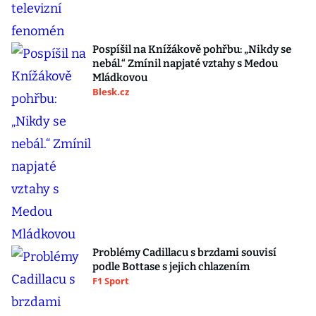
Pospíšil na Knížákově pohřbu: „Nikdy se
nebál.“ Zmínil napjaté vztahy s Medou
Mládkovou
Blesk.cz
Problémy Cadillacu s brzdami souvisí
podle Bottase s jejich chlazením
F1 Sport