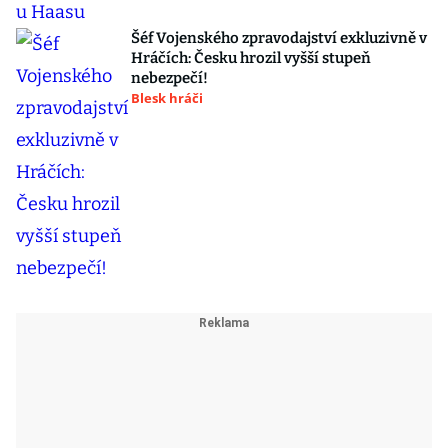
Šéf Vojenského zpravodajství exkluzivně v
Hráčích: Česku hrozil vyšší stupeň
nebezpečí!
Blesk hráči