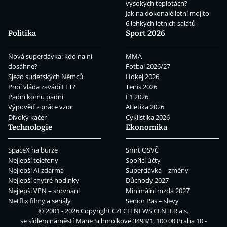
vysokých teplotách?
Jak na dokonalé letní mojito
6 lehkých letních salátů
Politika
Sport 2026
Nová superdávka: kdo na ní
MMA
dosáhne?
Fotbal 2026/27
Sjezd sudetských Němců
Hokej 2026
Proč vláda zavádí EET?
Tenis 2026
Padni komu padni
F1 2026
Výpověď z práce vzor
Atletika 2026
Divoký kačer
Cyklistika 2026
Technologie
Ekonomika
SpaceX na burze
Smrt OSVČ
Nejlepší telefony
Spořicí účty
Nejlepší AI zdarma
Superdávka – změny
Nejlepší chytré hodinky
Důchody 2027
Nejlepší VPN – srovnání
Minimální mzda 2027
Netflix filmy a seriály
Senior Pas – slevy
© 2001 - 2026 Copyright
CZECH NEWS CENTER a.s.
se sídlem náměstí Marie Schmolkové 3493/1, 100 00 Praha 10 -