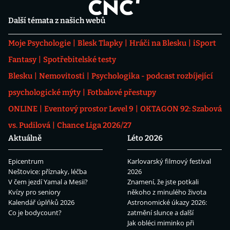
Další témata z našich webů
Moje Psychologie
Blesk Tlapky
Hráči na Blesku
iSport
Fantasy
Spotřebitelské testy
Blesku
Nemovitosti
Psychologika - podcast rozbíjející
psychologické mýty
Fotbalové přestupy
ONLINE
Eventový prostor Level 9
OKTAGON 92: Szabová
vs. Pudilová
Chance Liga 2026/27
Aktuálně
Léto 2026
Epicentrum
Karlovarský filmový festival
Neštovice: příznaky, léčba
2026
V čem jezdí Yamal a Mesii?
Znamení, že jste potkali
Kvízy pro seniory
někoho z minulého života
Kalendář úplňků 2026
Astronomické úkazy 2026:
Co je bodycount?
zatmění slunce a další
Jak obléci miminko při