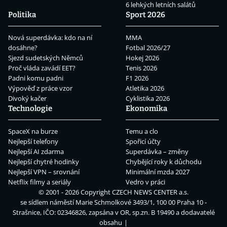
6 lehkých letních salátů
Politika
Sport 2026
Nová superdávka: kdo na ní
MMA
dosáhne?
Fotbal 2026/27
Sjezd sudetských Němců
Hokej 2026
Proč vláda zavádí EET?
Tenis 2026
Padni komu padni
F1 2026
Výpověď z práce vzor
Atletika 2026
Divoký kačer
Cyklistika 2026
Technologie
Ekonomika
SpaceX na burze
Temu a clo
Nejlepší telefony
Spořicí účty
Nejlepší AI zdarma
Superdávka – změny
Nejlepší chytré hodinky
Chybějící roky k důchodu
Nejlepší VPN – srovnání
Minimální mzda 2027
Netflix filmy a seriály
Vedro v práci
© 2001 - 2026 Copyright
CZECH NEWS CENTER a.s.
se sídlem náměstí Marie Schmolkové 3493/1, 100 00 Praha 10 -
Strašnice, IČO: 02346826, zapsána v OR, sp.zn. B 19490 a dodavatelé
obsahu