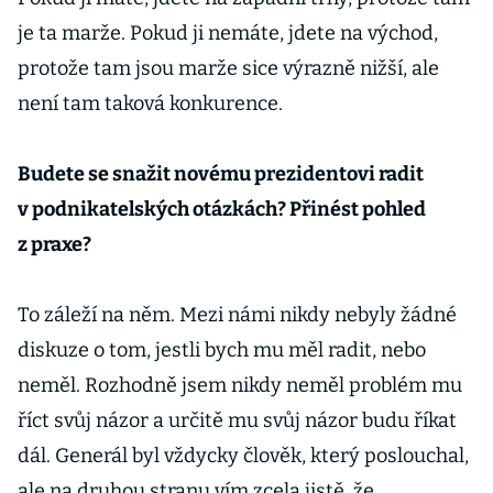
je ta marže. Pokud ji nemáte, jdete na východ,
protože tam jsou marže sice výrazně nižší, ale
není tam taková konkurence.
Budete se snažit novému prezidentovi radit
v podnikatelských otázkách? Přinést pohled
z praxe?
To záleží na něm. Mezi námi nikdy nebyly žádné
diskuze o tom, jestli bych mu měl radit, nebo
neměl. Rozhodně jsem nikdy neměl problém mu
říct svůj názor a určitě mu svůj názor budu říkat
dál. Generál byl vždycky člověk, který poslouchal,
ale na druhou stranu vím zcela jistě, že