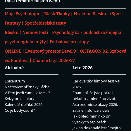
Další témata z našich webů
Moje Psychologie
Blesk Tlapky
Hráči na Blesku
iSport
Fantasy
Spotřebitelské testy
Blesku
Nemovitosti
Psychologika - podcast rozbíjející
psychologické mýty
Fotbalové přestupy
ONLINE
Eventový prostor Level 9
OKTAGON 92: Szabová
vs. Pudilová
Chance Liga 2026/27
Aktuálně
Léto 2026
Epicentrum
Karlovarský filmový festival
Neštovice: příznaky, léčba
2026
V čem jezdí Yamal a Mesii?
Znamení, že jste potkali
Kvízy pro seniory
někoho z minulého života
Kalendář úplňků 2026
Astronomické úkazy 2026:
Co je bodycount?
zatmění slunce a další
Jak obléci miminko při
vysokých teplotách?
Jak na dokonalé letní mojito