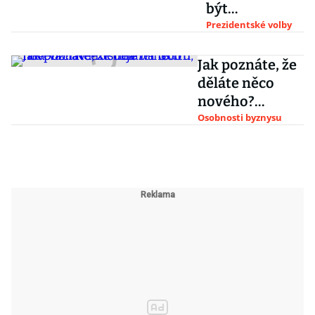
být
banánovou
Prezidentské volby
republikou, za
kterou nás
Jak poznáte, že
svět má, říká
děláte něco
Pavlův
nového?
sponzor Frolík
Neexistuje na
Osobnosti byznysu
to trh, říká
Václav Muchna
z Y Softu