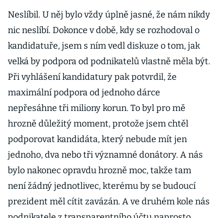
Neslíbil. U něj bylo vždy úplně jasné, že nám nikdy
nic neslíbí. Dokonce v době, kdy se rozhodoval o
kandidatuře, jsem s ním vedl diskuze o tom, jak
velká by podpora od podnikatelů vlastně měla být.
Při vyhlášení kandidatury pak potvrdil, že
maximální podpora od jednoho dárce
nepřesáhne tři miliony korun. To byl pro mě
hrozně důležitý moment, protože jsem chtěl
podporovat kandidáta, který nebude mít jen
jednoho, dva nebo tři významné donátory. A nás
bylo nakonec opravdu hrozně moc, takže tam
není žádný jednotlivec, kterému by se budoucí
prezident měl cítit zavázán. A ve druhém kole nás
podnikatele z transparentního účtu naprosto