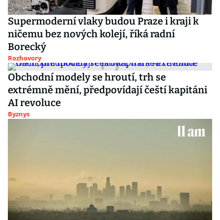
Supermoderní vlaky budou Praze i kraji k
ničemu bez nových kolejí, říká radní
Borecký
Rozhovory
Obchodní modely se hroutí, trh se
extrémně mění, předpovídají čeští kapitáni
AI revoluce
Byznys