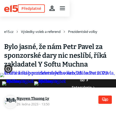
Předplatné
e15.cz
Výsledky voleb a referend
Prezidentské volby
Bylo jasné, že nám Petr Pavel za
sponzorské dary nic neslíbí, říká
zakladatel Y Softu Muchna
3
Fotogalerie
Nguyen Thuong Ly
0
29. ledna 2023
·
13:50