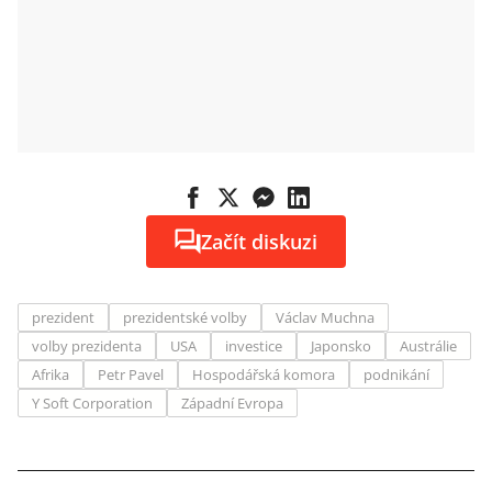
Začít diskuzi
prezident
prezidentské volby
Václav Muchna
volby prezidenta
USA
investice
Japonsko
Austrálie
Afrika
Petr Pavel
Hospodářská komora
podnikání
Y Soft Corporation
Západní Evropa