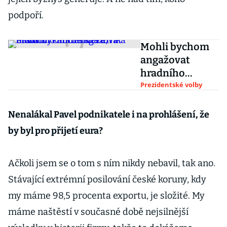
podpoří.
Mohli bychom
angažovat
hradního
influencera,
Prezidentské volby
říká budoucí
kancléřka Petra
Nenalákal Pavel podnikatele i na prohlášení, že
Pavla
by byl pro přijetí eura?
Ačkoli jsem se o tom s ním nikdy nebavil, tak ano.
Stávající extrémní posilování české koruny, kdy
my máme 98,5 procenta exportu, je složité. My
máme naštěstí v současné době nejsilnější