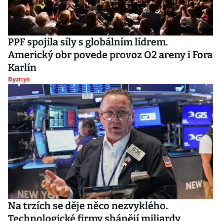
PPF spojila síly s globálním lídrem.
Americký obr povede provoz O2 areny i Fora
Karlín
Byznys
Na trzích se děje něco nezvyklého.
Technologické firmy shánějí miliardy