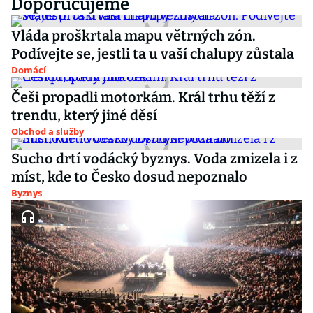
Doporučujeme
Vláda proškrtala mapu větrných zón.
Podívejte se, jestli ta u vaší chalupy zůstala
Domácí
Češi propadli motorkám. Král trhu těží z
trendu, který jiné děsí
Obchod a služby
Sucho drtí vodácký byznys. Voda zmizela i z
míst, kde to Česko dosud nepoznalo
Byznys