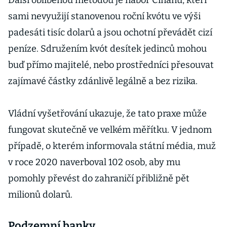
Další oblíbenou metodou je nábor Číňanů, kteří
sami nevyužijí stanovenou roční kvótu ve výši
padesáti tisíc dolarů a jsou ochotní převádět cizí
peníze. Sdružením kvót desítek jedinců mohou
buď přímo majitelé, nebo prostředníci přesouvat
zajímavé částky zdánlivě legálně a bez rizika.
Vládní vyšetřování ukazuje, že tato praxe může
fungovat skutečně ve velkém měřítku. V jednom
případě, o kterém informovala státní média, muž
v roce 2020 naverboval 102 osob, aby mu
pomohly převést do zahraničí přibližně pět
milionů dolarů.
Podzemní banky