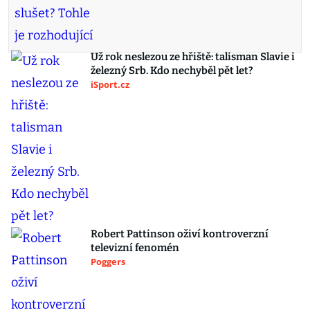
Už rok neslezou ze hřiště: talisman Slavie i
železný Srb. Kdo nechyběl pět let?
iSport.cz
Robert Pattinson oživí kontroverzní
televizní fenomén
Poggers