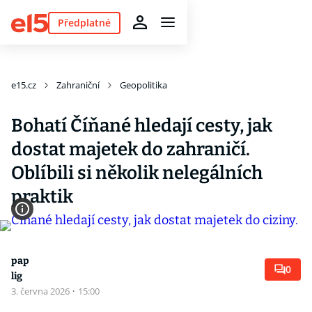
Předplatné
e15.cz
Zahraniční
Geopolitika
Bohatí Číňané hledají cesty, jak
dostat majetek do zahraničí.
Oblíbili si několik nelegálních
praktik
pap
0
lig
3. června 2026
·
15:00