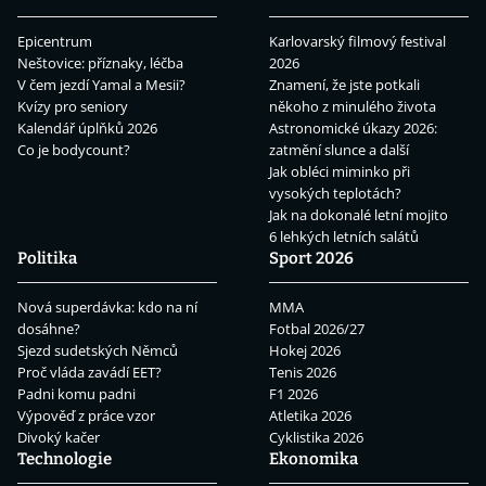
Epicentrum
Karlovarský filmový festival
Neštovice: příznaky, léčba
2026
V čem jezdí Yamal a Mesii?
Znamení, že jste potkali
Kvízy pro seniory
někoho z minulého života
Kalendář úplňků 2026
Astronomické úkazy 2026:
Co je bodycount?
zatmění slunce a další
Jak obléci miminko při
vysokých teplotách?
Jak na dokonalé letní mojito
6 lehkých letních salátů
Politika
Sport 2026
Nová superdávka: kdo na ní
MMA
dosáhne?
Fotbal 2026/27
Sjezd sudetských Němců
Hokej 2026
Proč vláda zavádí EET?
Tenis 2026
Padni komu padni
F1 2026
Výpověď z práce vzor
Atletika 2026
Divoký kačer
Cyklistika 2026
Technologie
Ekonomika