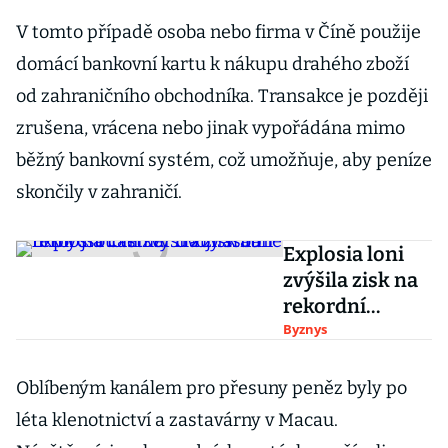
V tomto případě osoba nebo firma v Číně použije
domácí bankovní kartu k nákupu drahého zboží
od zahraničního obchodníka. Transakce je později
zrušena, vrácena nebo jinak vypořádána mimo
běžný bankovní systém, což umožňuje, aby peníze
skončily v zahraničí.
Explosia loni
zvýšila zisk na
rekordní
částku. Tržby
Byznys
státní firmy
jsou téměř
Oblíbeným kanálem pro přesuny peněz byly po
dvojnásobné
léta klenotnictví a zastavárny v Macau.