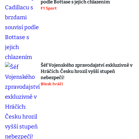
podle Bottase s jejich chlazením
F1 Sport
Šéf Vojenského zpravodajství exkluzivně v
Hráčích: Česku hrozil vyšší stupeň
nebezpečí!
Blesk hráči