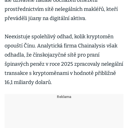
ale uživatelé nadále obcházeli omezení
prostřednictvím sítě nelegálních makléřů, kteří
převáděli jüany na digitální aktiva.
Neexistuje spolehlivý odhad, kolik kryptoměn
opouští Čínu. Analytická firma Chainalysis však
odhadla, že čínskojazyčné sítě pro praní
špinavých peněz v roce 2025 zpracovaly nelegální
transakce s kryptoměnami v hodnotě přibližně
16,1 miliardy dolarů.