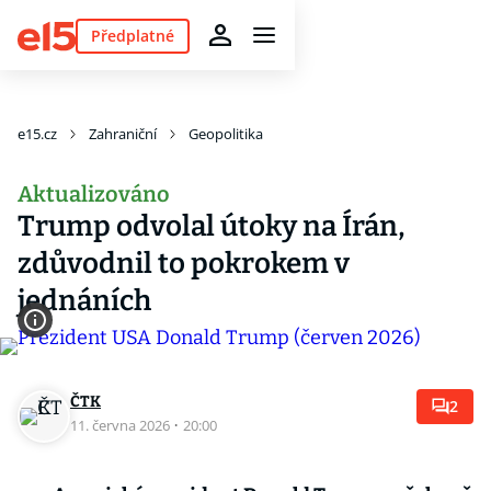
Předplatné
e15.cz
Zahraniční
Geopolitika
Aktualizováno
Trump odvolal útoky na Írán,
zdůvodnil to pokrokem v
jednáních
ČTK
2
11. června 2026
·
20:00