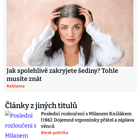
Jak spolehlivě zakryjete šediny? Tohle
musíte znát
Reklama
Články z jiných titulů
Poslední rozloučení s Milanem Knížákem
(†86): Dojemné vzpomínky přátel a záplava
věnců
Blesk politika