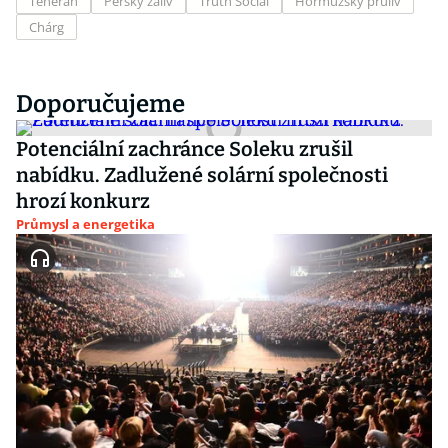
Teherán
Perský záliv
Truth Social
Hormuzský průliv
Chárg
Doporučujeme
Potenciální zachránce Soleku zrušil
nabídku. Zadlužené solární společnosti
hrozí konkurz
Průmysl a energetika