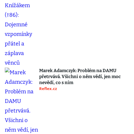
Marek Adamczyk: Problém na DAMU
přetrvává. Všichni o něm vědí, jen moc
nevědí, co s ním
Reflex.cz