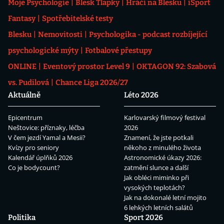
Moje Psychologie
Blesk Tlapky
Hráči na Blesku
iSport
Fantasy
Spotřebitelské testy
Blesku
Nemovitosti
Psychologika - podcast rozbíjející
psychologické mýty
Fotbalové přestupy
ONLINE
Eventový prostor Level 9
OKTAGON 92: Szabová
vs. Pudilová
Chance Liga 2026/27
Aktuálně
Léto 2026
Epicentrum
Karlovarský filmový festival
Neštovice: příznaky, léčba
2026
V čem jezdí Yamal a Mesii?
Znamení, že jste potkali
Kvízy pro seniory
někoho z minulého života
Kalendář úplňků 2026
Astronomické úkazy 2026:
Co je bodycount?
zatmění slunce a další
Jak obléci miminko při
vysokých teplotách?
Jak na dokonalé letní mojito
6 lehkých letních salátů
Politika
Sport 2026