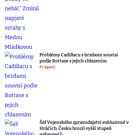
Problémy Cadillacu s brzdami souvisí
podle Bottase s jejich chlazením
F1 Sport
Šéf Vojenského zpravodajství exkluzivně v
Hráčích: Česku hrozil vyšší stupeň
nebezpečí!