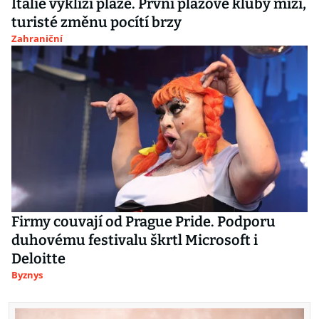
Itálie vyklízí pláže. První plážové kluby mizí,
turisté změnu pocítí brzy
Zahraniční
Firmy couvají od Prague Pride. Podporu
duhovému festivalu škrtl Microsoft i
Deloitte
Byznys