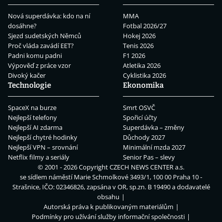
Nová superdávka: kdo na ní
MMA
dosáhne?
Fotbal 2026/27
Sjezd sudetských Němců
Hokej 2026
Proč vláda zavádí EET?
Tenis 2026
Padni komu padni
F1 2026
Výpověď z práce vzor
Atletika 2026
Divoký kačer
Cyklistika 2026
Technologie
Ekonomika
SpaceX na burze
Smrt OSVČ
Nejlepší telefony
Spořicí účty
Nejlepší AI zdarma
Superdávka – změny
Nejlepší chytré hodinky
Důchody 2027
Nejlepší VPN – srovnání
Minimální mzda 2027
Netflix filmy a seriály
Senior Pas – slevy
© 2001 - 2026 Copyright
CZECH NEWS CENTER a.s.
se sídlem náměstí Marie Schmolkové 3493/1, 100 00 Praha 10 -
Strašnice, IČO: 02346826, zapsána v OR, sp.zn. B 19490 a dodavatelé
obsahu
Autorská práva k publikovaným materiálům
Podmínky pro užívání služby informační společnosti