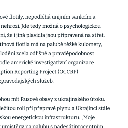
nové flotily, nepodléhá unijním sankcím a
píš nehrozí. Jde tedy možná o psychologickou
í, že i jiná plavidla jsou připravená na střet.
stínová flotila má na palubě těžké kulomety,
lodění zcela odlišné a pravděpodobnost
podle americké investigativní organizace
ption Reporting Project (OCCRP)
zpravodajských služeb.
hou mít Rusové obavy z ukrajinského útoku.
ežitou roli při přepravě plynu a Ukrajinci stále
uskou energetickou infrastrukturu. „Moje
ly umístěny na palubu s padesátiprocentním