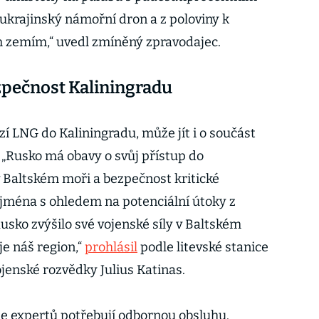
 ukrajinský námořní dron a z poloviny k
 zemím,“ uvedl zmíněný zpravodajec.
zpečnost Kaliningradu
í LNG do Kaliningradu, může jít i o součást
 „Rusko má obavy o svůj přístup do
v Baltském moři a bezpečnost kritické
zejména s ohledem na potenciální útoky z
usko zvýšilo své vojenské síly v Baltském
je náš region,“
prohlásil
podle litevské stanice
ojenské rozvědky Julius Katinas.
 expertů potřebují odbornou obsluhu.