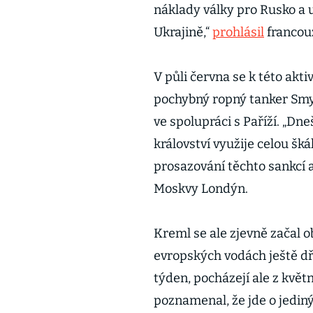
náklady války pro Rusko a 
Ukrajině,“
prohlásil
francou
V půli června se k této akti
pochybný ropný tanker Smy
ve spolupráci s Paříží. „Dne
království využije celou šk
prosazování těchto sankcí 
Moskvy Londýn.
Kreml se ale zjevně začal o
evropských vodách ještě dří
týden, pocházejí ale z květ
poznamenal, že jde o jediný