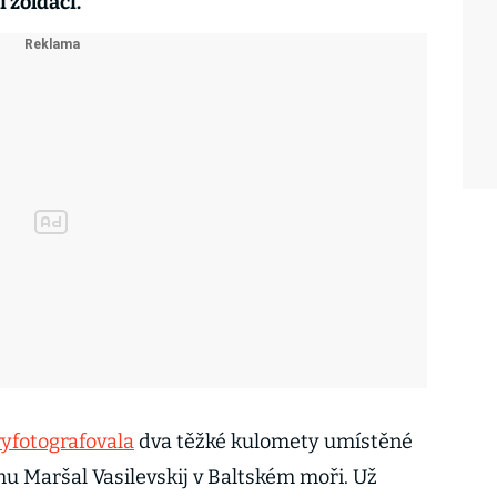
 žoldáci.
vyfotografovala
dva těžké kulomety umístěné
 Maršal Vasilevskij v Baltském moři. Už