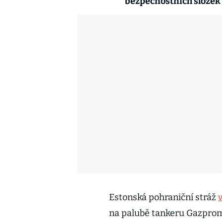
bezpečnostních složek i
Estonská pohraniční stráž
na palubě tankeru Gazpromu