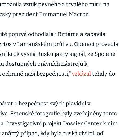
umožnila vznik pevného a trvalého míru na
zský prezident Emmanuel Macron.
vitě poprvé odhodlala i Británie a zabavila
rtos v Lamanšském průlivu. Operaci provedla
šní krok vysílá Rusku jasný signál, že Spojené
álu dostupných právních nástrojů k
a ochraně naší bezpečnosti,“
vzkázal
tehdy do
bávat o bezpečnost svých plavidel v
ve. Estonské fotografie byly zveřejněny tento
na. Investigativní projekt Dossier Center k nim
 známý případ, kdy byla ruská civilní loď