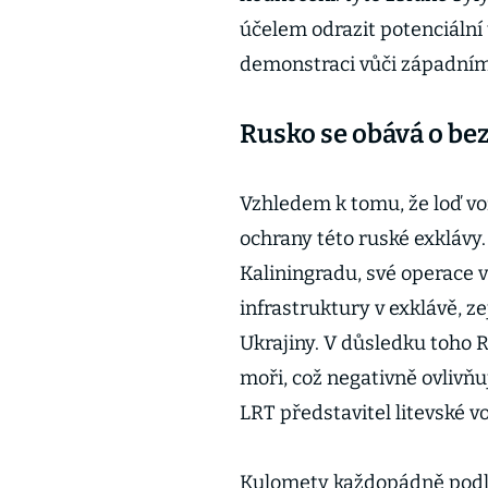
účelem odrazit potenciální
demonstraci vůči západním
Rusko se obává o be
Vzhledem k tomu, že loď voz
ochrany této ruské exklávy.
Kaliningradu, své operace 
infrastruktury v exklávě, 
Ukrajiny. V důsledku toho R
moři, což negativně ovlivňu
LRT představitel litevské v
Kulomety každopádně podle