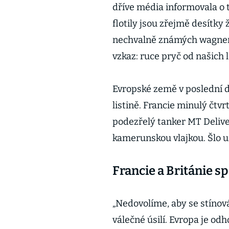
dříve média informovala o 
flotily jsou zřejmě desítky 
nechvalně známých wagner
vzkaz: ruce pryč od našich 
Evropské země v poslední do
listině. Francie minulý čtv
podezřelý tanker MT Delive
kamerunskou vlajkou. Šlo u
Francie a Británie sp
„Nedovolíme, aby se stínová
válečné úsilí. Evropa je odh