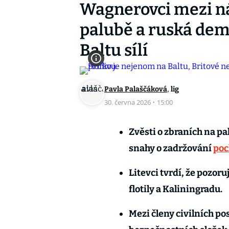
Wagnerovci mezi n
palubě a ruská demo
Baltu sílí
,
Pavla Palaščáková
lig
30. června 2026
·
15:00
Zvěsti o zbraních na p
snahy o zadržování
poc
Litevci tvrdí, že pozor
flotily a Kaliningradu.
Mezi členy civilních po