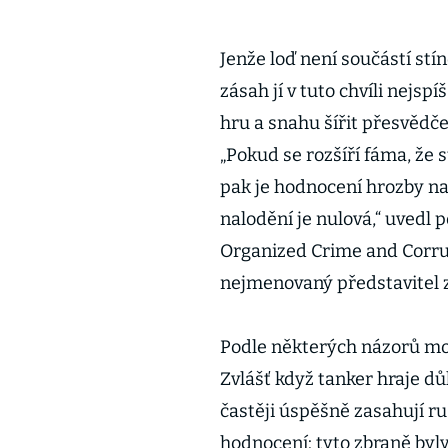
Jenže loď není součástí stí
zásah jí v tuto chvíli nejs
hru a snahu šířit přesvědčen
„Pokud se rozšíří fáma, že 
pak je hodnocení hrozby na
nalodění je nulová,“ uvedl 
Organized Crime and Corru
nejmenovaný představitel 
Podle některých názorů mo
Zvlášť když tanker hraje důl
častěji úspěšně zasahují r
hodnocení: tyto zbraně by