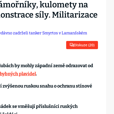
ámořníky, kulomety na
nstrace síly. Militarizace
Diskuze (
20
)
alubách by mohly západní země odrazovat od
hybných plavidel
.
ují zvýšenou ruskou snahu o ochranu stínové
sádek se vměšují příslušníci ruských