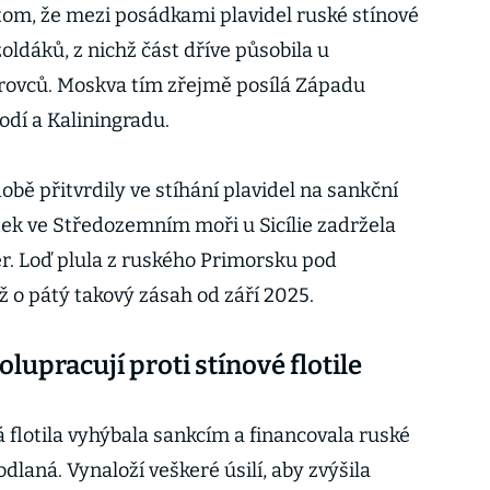
tom, že mezi posádkami plavidel ruské stínové
žoldáků, z nichž část dříve působila u
ovců. Moskva tím zřejmě posílá Západu
lodí a Kaliningradu.
bě přitvrdily ve stíhání plavidel na sankční
rtek ve Středozemním moři u Sicílie zadržela
r. Loď plula z ruského Primorsku pod
ž o pátý takový zásah od září 2025.
olupracují proti stínové flotile
 flotila vyhýbala sankcím a financovala ruské
odlaná. Vynaloží veškeré úsilí, aby zvýšila