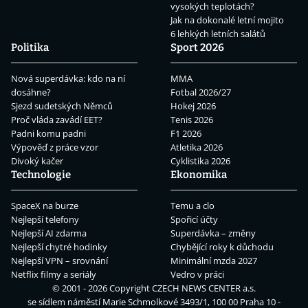
vysokých teplotách?
Jak na dokonalé letní mojito
6 lehkých letních salátů
Politika
Sport 2026
Nová superdávka: kdo na ní
MMA
dosáhne?
Fotbal 2026/27
Sjezd sudetských Němců
Hokej 2026
Proč vláda zavádí EET?
Tenis 2026
Padni komu padni
F1 2026
Výpověď z práce vzor
Atletika 2026
Divoký kačer
Cyklistika 2026
Technologie
Ekonomika
SpaceX na burze
Temu a clo
Nejlepší telefony
Spořicí účty
Nejlepší AI zdarma
Superdávka – změny
Nejlepší chytré hodinky
Chybějící roky k důchodu
Nejlepší VPN – srovnání
Minimální mzda 2027
Netflix filmy a seriály
Vedro v práci
© 2001 - 2026 Copyright
CZECH NEWS CENTER a.s.
se sídlem náměstí Marie Schmolkové 3493/1, 100 00 Praha 10 -