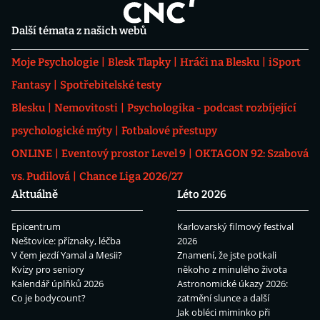
Další témata z našich webů
Moje Psychologie
Blesk Tlapky
Hráči na Blesku
iSport
Fantasy
Spotřebitelské testy
Blesku
Nemovitosti
Psychologika - podcast rozbíjející
psychologické mýty
Fotbalové přestupy
ONLINE
Eventový prostor Level 9
OKTAGON 92: Szabová
vs. Pudilová
Chance Liga 2026/27
Aktuálně
Léto 2026
Epicentrum
Karlovarský filmový festival
Neštovice: příznaky, léčba
2026
V čem jezdí Yamal a Mesii?
Znamení, že jste potkali
Kvízy pro seniory
někoho z minulého života
Kalendář úplňků 2026
Astronomické úkazy 2026:
Co je bodycount?
zatmění slunce a další
Jak obléci miminko při