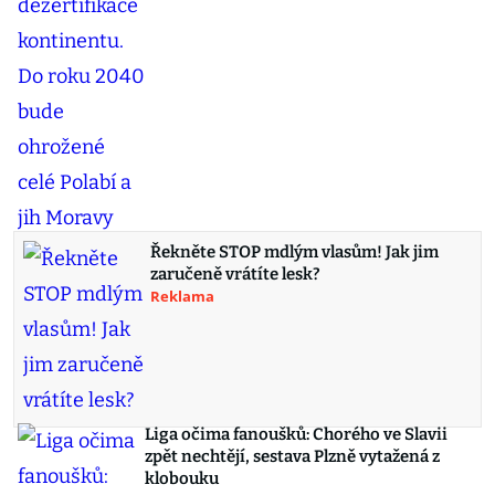
Řekněte STOP mdlým vlasům! Jak jim
zaručeně vrátíte lesk?
Reklama
Liga očima fanoušků: Chorého ve Slavii
zpět nechtějí, sestava Plzně vytažená z
klobouku