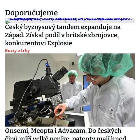
Doporučujeme
Český byznysový tandem expanduje na
Západ. Získal podíl v britské zbrojovce,
konkurentovi Explosie
Burzy a trhy
Onsemi, Meopta i Advacam. Do českých
čipů míří velké peníze, patenty mají hned