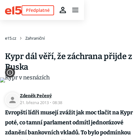
Předplatné
e15.cz
Zahraniční
Kypr dál věří, že záchrana přijde z
Ruska
Zdeněk Pečený
21. března 2013
·
08:38
Evropští lídři musejí zvážit jak moc tlačit na Kypr
poté, co tamní parlament odmítl jednorázové
zdanění bankovních vkladů. To bylo podmínkou