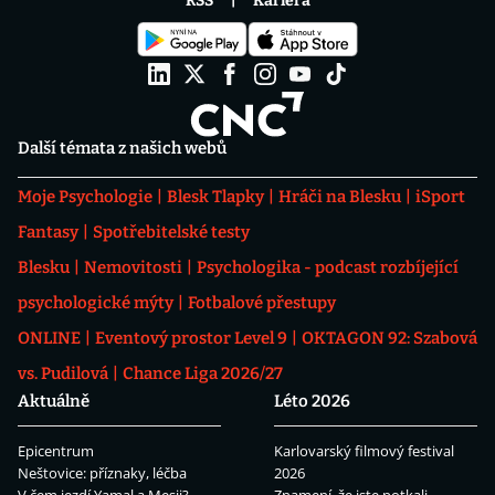
RSS
Kariéra
Další témata z našich webů
Moje Psychologie
Blesk Tlapky
Hráči na Blesku
iSport
Fantasy
Spotřebitelské testy
Blesku
Nemovitosti
Psychologika - podcast rozbíjející
psychologické mýty
Fotbalové přestupy
ONLINE
Eventový prostor Level 9
OKTAGON 92: Szabová
vs. Pudilová
Chance Liga 2026/27
Aktuálně
Léto 2026
Epicentrum
Karlovarský filmový festival
Neštovice: příznaky, léčba
2026