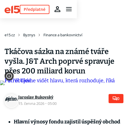
Předplatné
e15.cz
Byznys
Finance a bankovnictví
Tkáčova sázka na známé tváře
vyšla. J&T Arch poprvé spravuje
přes 200 miliard korun
Jaroslav Bukovský
0
15. června 2026
·
05:00
Hlavní výnosy fondu zajistil úspěšný obchod