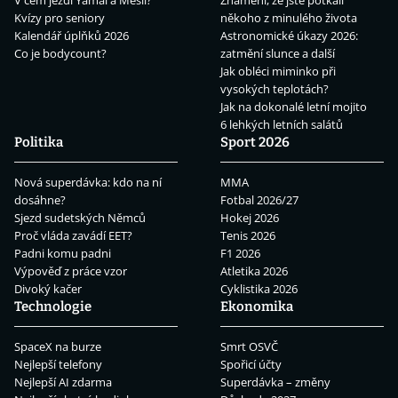
V čem jezdí Yamal a Mesii?
Znamení, že jste potkali
Kvízy pro seniory
někoho z minulého života
Kalendář úplňků 2026
Astronomické úkazy 2026:
Co je bodycount?
zatmění slunce a další
Jak obléci miminko při
vysokých teplotách?
Jak na dokonalé letní mojito
6 lehkých letních salátů
Politika
Sport 2026
Nová superdávka: kdo na ní
MMA
dosáhne?
Fotbal 2026/27
Sjezd sudetských Němců
Hokej 2026
Proč vláda zavádí EET?
Tenis 2026
Padni komu padni
F1 2026
Výpověď z práce vzor
Atletika 2026
Divoký kačer
Cyklistika 2026
Technologie
Ekonomika
SpaceX na burze
Smrt OSVČ
Nejlepší telefony
Spořicí účty
Nejlepší AI zdarma
Superdávka – změny