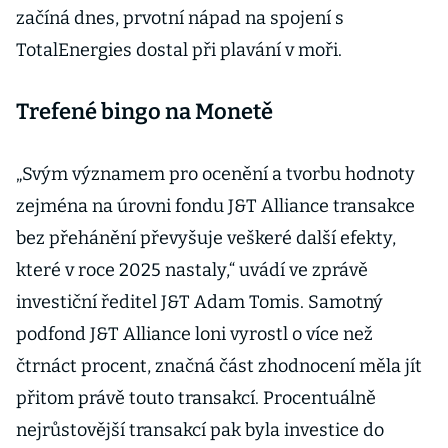
začíná dnes, prvotní nápad na spojení s
TotalEnergies dostal při plavání v moři.
Trefené bingo na Monetě
„Svým významem pro ocenění a tvorbu hodnoty
zejména na úrovni fondu J&T Alliance transakce
bez přehánění převyšuje veškeré další efekty,
které v roce 2025 nastaly,“ uvádí ve zprávě
investiční ředitel J&T Adam Tomis. Samotný
podfond J&T Alliance loni vyrostl o více než
čtrnáct procent, značná část zhodnocení měla jít
přitom právě touto transakcí. Procentuálně
nejrůstovější transakcí pak byla investice do