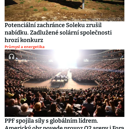
Potenciální zachránce Soleku zrušil
nabídku. Zadlužené solární společnosti
hrozí konkurz
Průmysl a energetika
PPF spojila síly s globálním lídrem.
Americký obr povede provoz O2 areny i Fora