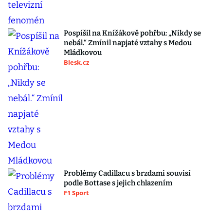
Pospíšil na Knížákově pohřbu: „Nikdy se
nebál.“ Zmínil napjaté vztahy s Medou
Mládkovou
Blesk.cz
Problémy Cadillacu s brzdami souvisí
podle Bottase s jejich chlazením
F1 Sport