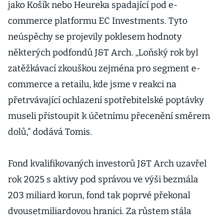
jako Košík nebo Heureka spadající pod e-
commerce platformu EC Investments. Tyto
neúspěchy se projevily poklesem hodnoty
některých podfondů J&T Arch. „Loňský rok byl
zatěžkávací zkouškou zejména pro segment e-
commerce a retailu, kde jsme v reakci na
přetrvávající ochlazení spotřebitelské poptávky
museli přistoupit k účetnímu přecenění směrem
dolů,“ dodává Tomis.
Fond kvalifikovaných investorů J&T Arch uzavřel
rok 2025 s aktivy pod správou ve výši bezmála
203 miliard korun, fond tak poprvé překonal
dvousetmiliardovou hranici. Za růstem stála