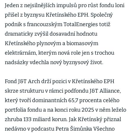
Jeden z nejsilnějších impulsů pro růst fondu loni
přišel z byznysu Křetínského EPH. Společný
podnik s francouzským TotalEnergies totiž
dramaticky zvýšil dosavadní hodnotu
Křetínského plynovým a biomasovým
elektrárnám, kterým nová role jen s trochou
nadsázky vdechla nový byznysový život.
Fond J&T Arch drží pozici v Křetínského EPH
skrze strukturu v rámci podfondu J&T Alliance,
který tvoří dominantních 65,7 procenta celého
portfolia fondu a na konci roku 2025 v něm leželo
zhruba 133 miliard korun. Jak Křetínský přiznal
nedávno v podcastu Petra Šimůnka Všechno