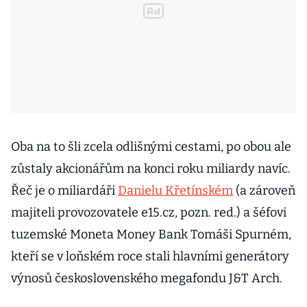
Oba na to šli zcela odlišnými cestami, po obou ale
zůstaly akcionářům na konci roku miliardy navíc.
Řeč je o miliardáři
Danielu Křetínském
(a zároveň
majiteli provozovatele e15.cz, pozn. red.) a šéfovi
tuzemské Moneta Money Bank Tomáši Spurném,
kteří se v loňském roce stali hlavními generátory
výnosů československého megafondu J&T Arch.