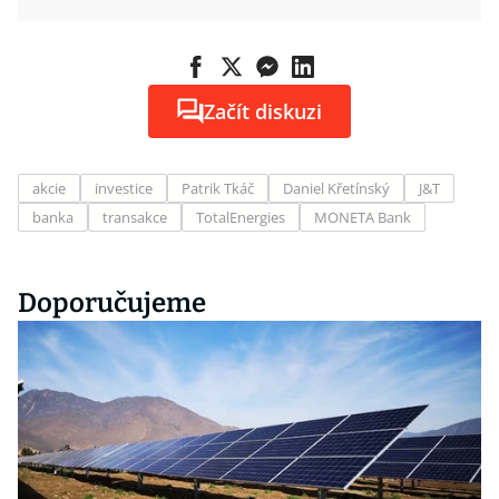
Začít diskuzi
akcie
investice
Patrik Tkáč
Daniel Křetínský
J&T
banka
transakce
TotalEnergies
MONETA Bank
Doporučujeme