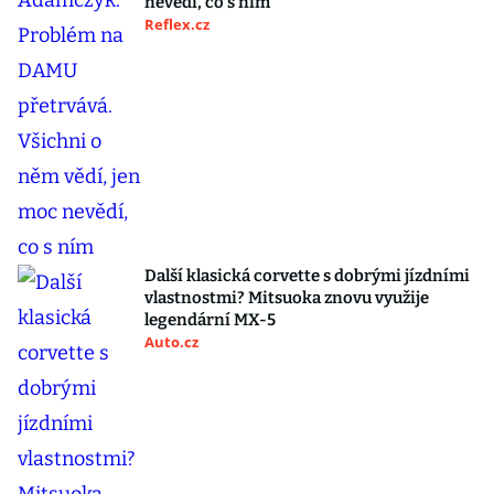
nevědí, co s ním
Reflex.cz
Další klasická corvette s dobrými jízdními
vlastnostmi? Mitsuoka znovu využije
legendární MX-5
Auto.cz