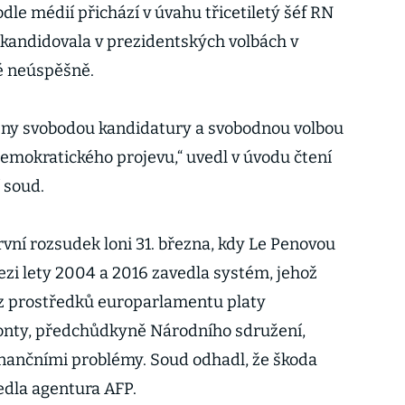
le médií přichází v úvahu třicetiletý šéf RN
 kandidovala v prezidentských volbách v
é neúspěšně.
ženy svobodou kandidatury a svobodnou volbou
demokratického projevu,“ uvedl v úvodu čtení
 soud.
vní rozsudek loni 31. března, kdy Le Penovou
ezi lety 2004 a 2016 zavedla systém, jehož
 z prostředků europarlamentu platy
nty, předchůdkyně Národního sdružení,
finančními problémy. Soud odhadl, že škoda
edla agentura AFP.