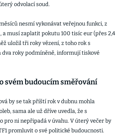
úterý odvolací soud.
měsíců nesmí vykonávat veřejnou funkci, z
 musí zaplatit pokutu 100 tisíc eur (přes 2,4
ž uložil tři roky vězení, z toho rok s
dva roky podmíněně, informují tiskové
 o svém budoucím směřování
á by se tak příští rok v dubnu mohla
leb, sama ale už dříve uvedla, že s
pro ni nepřipadá v úvahu. V úterý večer by
F1 promluvit o své politické budoucnosti.