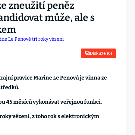
ze zneužití peněz
ndidovat může, ale s
kem
Diskuze (
0
)
ajní pravice Marine Le Penová je vinna ze
středků.
u 45 měsíců vykonávat veřejnou funkci.
i roky vězení, z toho rok s elektronickým