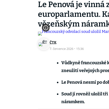
Le Penová je vinná 
europarlamentu. Ka
vězeňským náram
ČTK
7. července 2026
·
15:36
Vůdkyně francouzské kr
zneužití veřejných pro
Le Penová nesmí po dob
Soud jí rovněž uložil tř
náramkem.