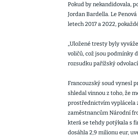
Pokud by nekandidovala, pod
Jordan Bardella. Le Penová
letech 2017 a 2022, pokažd
„Uložené tresty byly vyvá
voličů, což jsou podmínky 
rozsudku pařížský odvolací
Francouzský soud vynesl pr
shledal vinnou z toho, že m
prostřednictvím vyplácela
zaměstnancům Národní fro
která se tehdy potýkala s 
dosáhla 2,9 milionu eur, uv