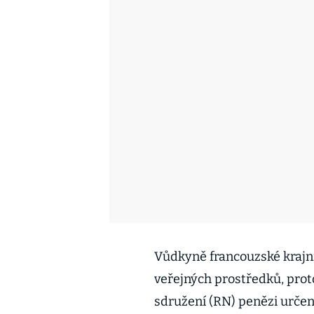
Vůdkyně francouzské krajní
veřejných prostředků, prot
sdružení (RN) penězi urče