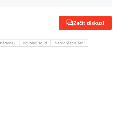
Začít diskuzi
náramek
odvolací soud
Národní sdružení