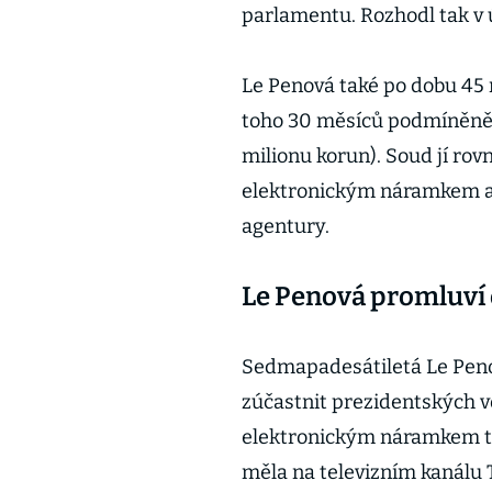
parlamentu. Rozhodl tak v 
Le Penová také po dobu 45 
toho 30 měsíců podmíněně, a
milionu korun). Soud jí rovně
elektronickým náramkem a 
agentury.
Le Penová promluví
Sedmapadesátiletá Le Penov
zúčastnit prezidentských vo
elektronickým náramkem to 
měla na televizním kanálu T