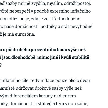
teď sazby mírně zvýšila, myslím, odráží postoj,
určité nebezpečí v podobě externího inflačního
Jinou otázkou je, zda je ze střednědobého
ro naše domácnosti, podniky a stát nevýhodné
ež je má eurozóna.
ku o půldruhého procentního bodu výše než
í jsou dlouhodobě, mimo jiné i kvůli stabilitě
?
inflačního cíle, tedy inflace pouze okolo dvou
e namístě udržovat úrokové sazby výše než
ovým diferenciálem koruny nad eurem
ky, domácnosti a stát vůči těm v eurozóně,