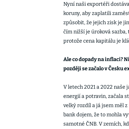
Nyní naši exportéři dostáva
koruny, aby zaplatili zam
způsobit, že jejich zisk je j
čím nižší je úroková sazba,
protože cena kapitálu je kl
Ale co dopady na inflaci? N
později se začalo v Česku 
V letech 2021 a 2022 naše j
energií a potravin, začala s
velký rozdíl a já jsem měl 
bank dojem, že to mohla vyv
samotné ČNB. V zemích, kde