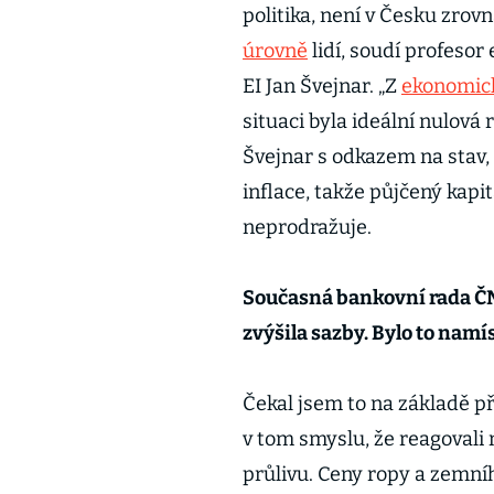
politika, není v Česku zro
úrovně
lidí, soudí profeso
EI Jan Švejnar. „Z
ekonomic
situaci byla ideální nulová
Švejnar s odkazem na stav,
inflace, takže půjčený kapit
neprodražuje.
Současná bankovní rada ČN
zvýšila sazby. Bylo to namí
Čekal jsem to na základě p
v tom smyslu, že reagovali
průlivu. Ceny ropy a zemníh