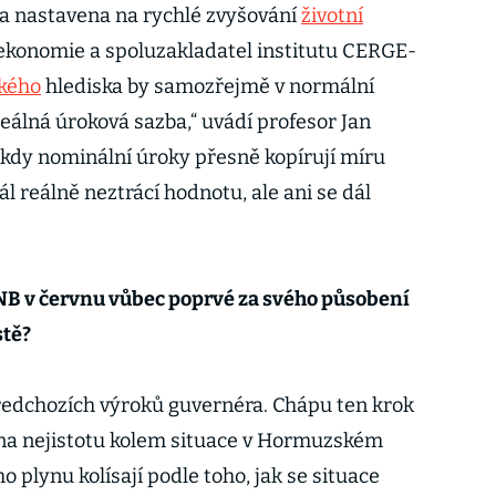
vna nastavena na rychlé zvyšování
životní
r ekonomie a spoluzakladatel institutu CERGE-
kého
hlediska by samozřejmě v normální
 reálná úroková sazba,“ uvádí profesor Jan
 kdy nominální úroky přesně kopírují míru
ál reálně neztrácí hodnotu, ale ani se dál
B v červnu vůbec poprvé za svého působení
stě?
ředchozích výroků guvernéra. Chápu ten krok
 na nejistotu kolem situace v Hormuzském
o plynu kolísají podle toho, jak se situace