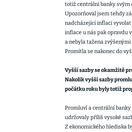
totiž centrální banky svým 
Upozorňoval jsem tehdy z
nadcházející inflaci vyvolat
inflace u nás pak opravdu 
a nebyla tažena zvýšenými
Promítla se nakonec do vyš
Vyšší sazby se okamžitě pr
Nakolik vyšší sazby promlu
počátku roku byly totiž pr
Promluví a centrální banky 
udržovaly příliš vysoké saz
Z ekonomického hlediska by