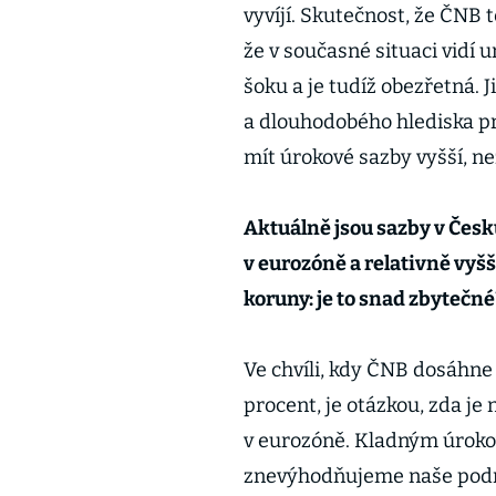
vyvíjí. Skutečnost, že ČNB 
že v současné situaci vidí 
šoku a je tudíž obezřetná. 
a dlouhodobého hlediska p
mít úrokové sazby vyšší, n
Aktuálně jsou sazby v Čes
v eurozóně a relativně vyšš
koruny: je to snad zbytečné
Ve chvíli, kdy ČNB dosáhne 
procent, je otázkou, zda j
v eurozóně. Kladným úrok
znevýhodňujeme naše podni