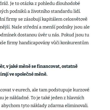
dráž. Je to otázka z pohledu dlouhodobé
ch podniků a životního standardu lidí.
ní firmy se zásobují kapitálem celosvětově
vnější. Naše střední a menší podniky jsou ale
podmínek dostanou úvěr u nás. Pokud jsou tu
 naše firmy handicapovány vůči konkurentům
ěr, v jaké měně se financovat, ostatně
írají ve společné měně.
ncovat v eurech, ale tam podstupuje kurzové
ěmu je nákladné. To je také jeden z hlavních
: abychom tyto náklady zdarma eliminovali.