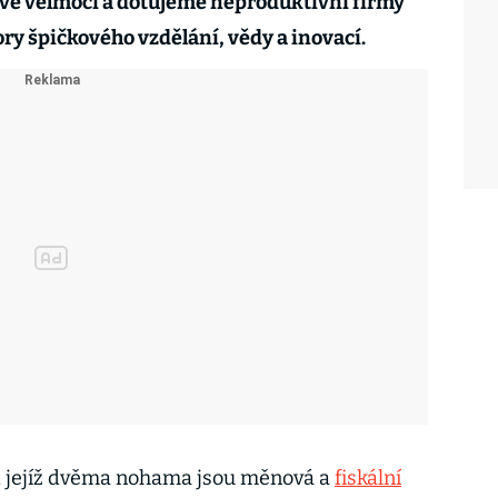
ové velmoci a dotujeme neproduktivní firmy
y špičkového vzdělání, vědy a inovací.
u, jejíž dvěma nohama jsou měnová a
fiskální