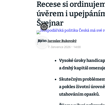
Recese si ordinuje
úvěrem i upejpáním 
Švejnar
Jaroslav Bukovský
7. července 2026
·
14:00
Vysoké úroky handicapu
a drahý kapitál omezuje
Skutečným problémem j
a pokles životní úrov
utahováním opasků.