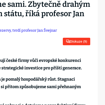
me sami. Zbytečně drahým
státu, říká profesor Jan
Diskuze (
9
)
jí české firmy vůči evropské konkurenci
 strategické investice pro příští generace.
e pomalý hospodářský růst. Stagnaci
ně si přitom způsobujeme sami přehnaným