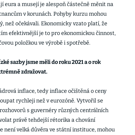
jí eura a musejí je alespoň částečně měnit na
ěstnancům v korunách. Pohyby kurzu mohou
iný, než očekávali. Ekonomicky vzato platí, že
 tím efektivnější je to pro ekonomickou činnost,
íčovou položkou ve výrobě i spotřebě.
ízké sazby jsme měli do roku 2021 a o rok
extrémně zdražovat.
ádrová inflace, tedy inflace očištěná o ceny
toupat rychleji než v eurozóně. Vytvořil se
z rozhovorů s guvernéry různých centrálních
olat právě tehdejší rétorika a chování
 není velká důvěra ve státní instituce, mohou