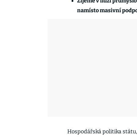
Žijeme v iluzi průmysl
namísto masivní podpor
Hospodářská politika stát