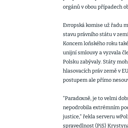
orgánů v obou případech ob
Evropská komise už řadu m
stavu právního státu v zemi
Koncem loňského roku také
unijní smlouvy a vyzvala č
Polsku zabývaly. Státy moh
hlasovacích práv země v EU
postupem ale přímo nesouv
"Paradoxně, je to velmi dobr
nepodrobila extrémním po
justice," řekla serveru wPo
spravedlnost (PiS) Krysty