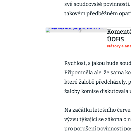
své soudcovské povinnosti. 
takovém předběžném opatře
Komentá
ÚOHS
Názory a ana
Rychlost, s jakou bude so
Připomněla ale, že sama ko
které žalobě předcházely,
žaloby komise diskutovala 
Na začátku letošního červe
výzvu týkající se zákona o 
pro porušení povinnosti p