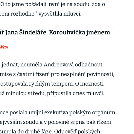
O to jsme požádali, nyní je na soudu, zda o
ní rozhodne," vysvětlila mluvčí.
ř Jana Šindeláře: Korouhvička jménem
lýzy
ud jednat, neuměla Andreevová odhadnout.
mise s částmi řízení pro nesplnění povinnosti,
 postupovala rychlým tempem. O možnosti
už minulou středu, připustila dnes mluvčí.
nce poslala unijní exekutiva polským orgánům
nejvyšším soudu a v polovině srpna pak řízení
osunula do druhé fáze. Odpověď polských