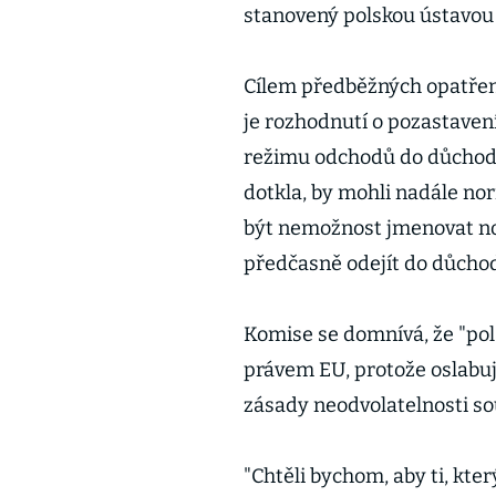
stanovený polskou ústavou
Cílem předběžných opatření,
je rozhodnutí o pozastavení 
režimu odchodů do důchodu, 
dotkla, by mohli nadále no
být nemožnost jmenovat nov
předčasně odejít do důchod
Komise se domnívá, že "pol
právem EU, protože oslabuj
zásady neodvolatelnosti so
"Chtěli bychom, aby ti, kte