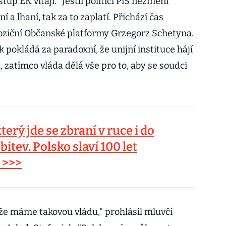
tup EK vítají. "Jestli politici PiS nezmění
í a lhaní, tak za to zaplatí. Přichází čas
opoziční Občanské platformy Grzegorz Schetyna.
pokládá za paradoxní, že unijní instituce hájí
 zatímco vláda dělá vše pro to, aby se soudci
.
erý jde se zbraní v ruce i do
tev. Polsko slaví 100 let
 >>>
, že máme takovou vládu," prohlásil mluvčí