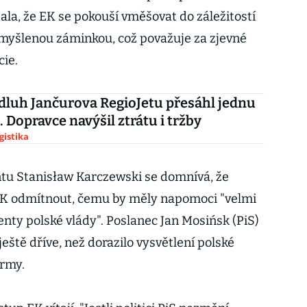
ala, že EK se pokouší vměšovat do záležitostí
myšlenou záminkou, což považuje za zjevné
ie.
dluh Jančurova RegioJetu přesáhl jednu
. Dopravce navýšil ztrátu i tržby
gistika
tu Stanisław Karczewski se domnívá, že
 EK odmítnout, čemu by měly napomoci "velmi
nty polské vlády". Poslanec Jan Mosińsk (PiS)
ještě dříve, než dorazilo vysvětlení polské
ormy.