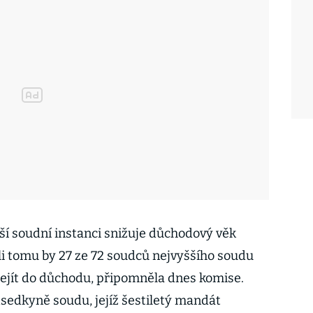
ší soudní instanci snižuje důchodový věk
li tomu by 27 ze 72 soudců nejvyššího soudu
dejít do důchodu, připomněla dnes komise.
dsedkyně soudu, jejíž šestiletý mandát