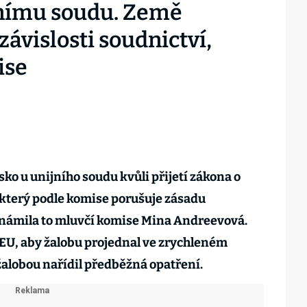
jnímu soudu. Země
ávislosti soudnictví,
ise
ko u unijního soudu kvůli přijetí zákona o
který podle komise porušuje zásadu
Oznámila to mluvčí komise Mina Andreevová.
EU, aby žalobu projednal ve zrychleném
s žalobou nařídil předběžná opatření.