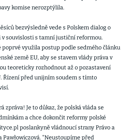
avy komise nerozptýlila.
ěsíců bezvýsledně vede s Polskem dialog o
 v souvislosti s tamní justiční reformou.
 poprvé využila postup podle sedmého článku
lenské země EU, aby se stavem vlády práva v
ou teoreticky rozhodnout až o pozastavení
. Řízení před unijním soudem s tímto
isí.
á zpráva! Je to důkaz, že polská vláda se
dmínkám a chce dokončit reformy polské
lityce.pl poslankyně vládnoucí strany Právo a
na Pawłowiczová. "Neustoupíme před