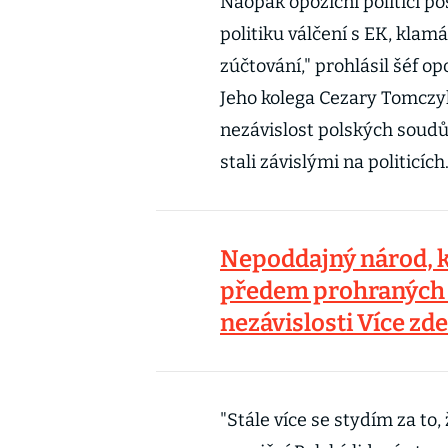
Naopak opoziční politici pos
politiku válčení s EK, klamán
zúčtování," prohlásil šéf 
Jeho kolega Cezary Tomczyk 
nezávislost polských soudů,
stali závislými na politicích
Nepoddajný národ, kt
předem prohraných bi
nezávislosti Více zde
"Stále více se stydím za to