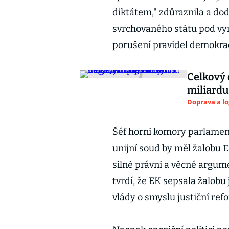
diktátem," zdůraznila a dod
svrchovaného státu pod vy
porušení pravidel demokrac
Celkový 
miliardu
Doprava a lo
Šéf horní komory parlamen
unijní soud by měl žalobu
silné právní a věcné argume
tvrdí, že EK sepsala žalobu 
vlády o smyslu justiční ref