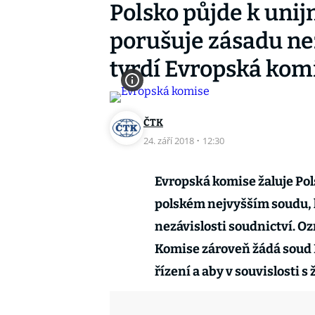
Polsko půjde k uni
porušuje zásadu nez
tvrdí Evropská kom
ČTK
24. září 2018
·
12:30
Evropská komise žaluje Pols
polském nejvyšším soudu, 
nezávislosti soudnictví. 
Komise zároveň žádá soud 
řízení a aby v souvislosti 