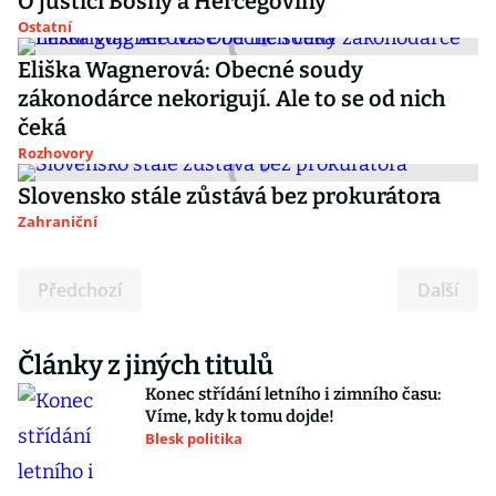
O justici Bosny a Hercegoviny
Ostatní
Eliška Wagnerová: Obecné soudy
zákonodárce nekorigují. Ale to se od nich
čeká
Rozhovory
Slovensko stále zůstává bez prokurátora
Zahraniční
Předchozí
Další
Články z jiných titulů
Konec střídání letního i zimního času:
Víme, kdy k tomu dojde!
Blesk politika