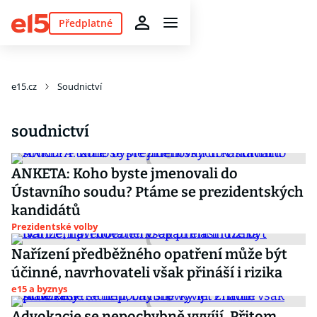
Předplatné
e15.cz
Soudnictví
soudnictví
ANKETA: Koho byste jmenovali do
Ústavního soudu? Ptáme se prezidentských
kandidátů
Prezidentské volby
Nařízení předběžného opatření může být
účinné, navrhovateli však přináší i rizika
e15 a byznys
Advokacie se nepochybně vyvíjí. Přitom