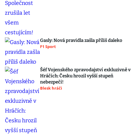
Gasly: Nová pravidla zašla příliš daleko
F1 Sport
Šéf Vojenského zpravodajství exkluzivně v
Hráčích: Česku hrozil vyšší stupeň
nebezpečí!
Blesk hráči