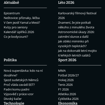
Aktuálně
Léto 2026
Epicentrum
Karlovarský filmový festival
Neštovice: příznaky, léčba
2026
V čem jezdí Yamal a Mesii?
Znamení, že jste potkali
Kvízy pro seniory
někoho z minulého života
Kalendář úplňků 2026
Astronomické úkazy 2026:
Co je bodycount?
zatmění slunce a další
Jak obléci miminko při
vysokých teplotách?
Jak na dokonalé letní mojito
6 lehkých letních salátů
Politika
Sport 2026
Nová superdávka: kdo na ní
MMA
dosáhne?
Fotbal 2026/27
Sjezd sudetských Němců
Hokej 2026
Proč vláda zavádí EET?
Tenis 2026
Padni komu padni
F1 2026
Výpověď z práce vzor
Atletika 2026
Divoký kačer
Cyklistika 2026
Technologie
Ekonomika