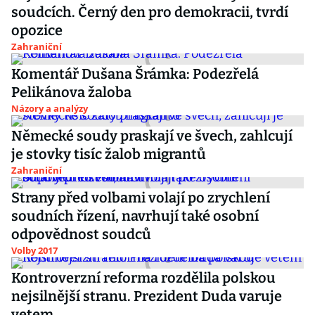
soudcích. Černý den pro demokracii, tvrdí
opozice
Zahraniční
Komentář Dušana Šrámka: Podezřelá
Pelikánova žaloba
Názory a analýzy
Německé soudy praskají ve švech, zahlcují
je stovky tisíc žalob migrantů
Zahraniční
Strany před volbami volají po zrychlení
soudních řízení, navrhují také osobní
odpovědnost soudců
Volby 2017
Kontroverzní reforma rozdělila polskou
nejsilnější stranu. Prezident Duda varuje
vetem