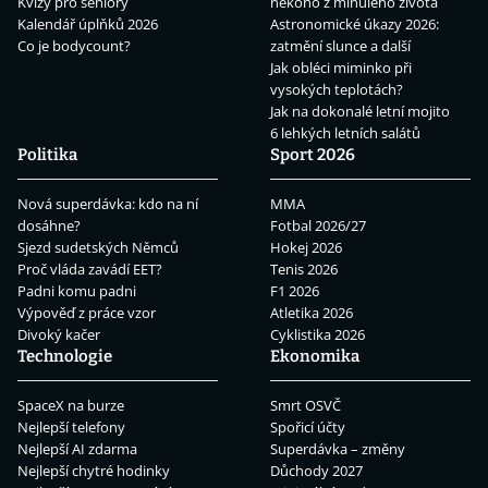
Kvízy pro seniory
někoho z minulého života
Kalendář úplňků 2026
Astronomické úkazy 2026:
Co je bodycount?
zatmění slunce a další
Jak obléci miminko při
vysokých teplotách?
Jak na dokonalé letní mojito
6 lehkých letních salátů
Politika
Sport 2026
Nová superdávka: kdo na ní
MMA
dosáhne?
Fotbal 2026/27
Sjezd sudetských Němců
Hokej 2026
Proč vláda zavádí EET?
Tenis 2026
Padni komu padni
F1 2026
Výpověď z práce vzor
Atletika 2026
Divoký kačer
Cyklistika 2026
Technologie
Ekonomika
SpaceX na burze
Smrt OSVČ
Nejlepší telefony
Spořicí účty
Nejlepší AI zdarma
Superdávka – změny
Nejlepší chytré hodinky
Důchody 2027