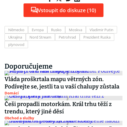
Vstoupit do diskuze (10)
Německo
Evropa
Rusko
Moskva
Vladimir Putin
Ukrajina
Nord Stream
Petrohrad
Prezident Ruska
plynovod
Doporučujeme
Vláda proškrtala mapu větrných zón.
Podívejte se, jestli ta u vaší chalupy zůstala
Domácí
Češi propadli motorkám. Král trhu těží z
trendu, který jiné děsí
Obchod a služby