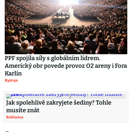
PPF spojila síly s globálním lídrem.
Americký obr povede provoz O2 areny i Fora
Karlín
Byznys
Jak spolehlivě zakryjete šediny? Tohle
musíte znát
Reklama