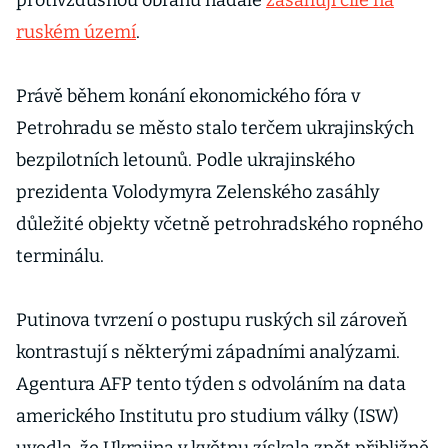
protivzdušnou obranu nadále
zasahují cíle na
ruském území
.
Právě během konání ekonomického fóra v
Petrohradu se město stalo terčem ukrajinských
bezpilotních letounů. Podle ukrajinského
prezidenta Volodymyra Zelenského zasáhly
důležité objekty včetně petrohradského ropného
terminálu.
Putinova tvrzení o postupu ruských sil zároveň
kontrastují s některými západními analýzami.
Agentura AFP tento týden s odvoláním na data
amerického Institutu pro studium války (ISW)