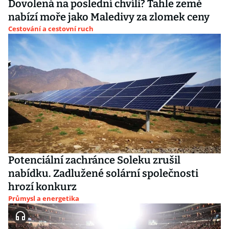
Dovolená na poslední chvíli? Tahle země
nabízí moře jako Maledivy za zlomek ceny
Cestování a cestovní ruch
Potenciální zachránce Soleku zrušil
nabídku. Zadlužené solární společnosti
hrozí konkurz
Průmysl a energetika