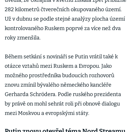
uvedla, že Ukrajina v květnu získala zpět přibližně
282 kilometrů čtverečních okupovaného území.
Už v dubnu se podle stejné analýzy plocha území
kontrolovaného Ruskem poprvé za více než dva
roky zmenšila.
Během setkání s novináři se Putin vrátil také k
otázce vztahů mezi Ruskem a Evropou. Jako
možného prostředníka budoucích rozhovorů
znovu zmínil bývalého německého kancléře
Gerharda Schrödera. Podle ruského prezidenta
by právě on mohl sehrát roli při obnově dialogu
mezi Moskvou a evropskými státy.
Putin znovu otevřel téma Nord Streamu