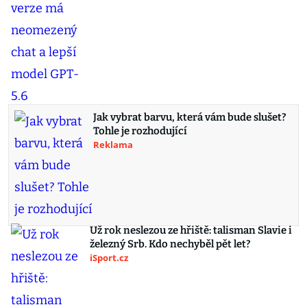
Jak vybrat barvu, která vám bude slušet?
Tohle je rozhodující
Reklama
Už rok neslezou ze hřiště: talisman Slavie i
železný Srb. Kdo nechyběl pět let?
iSport.cz