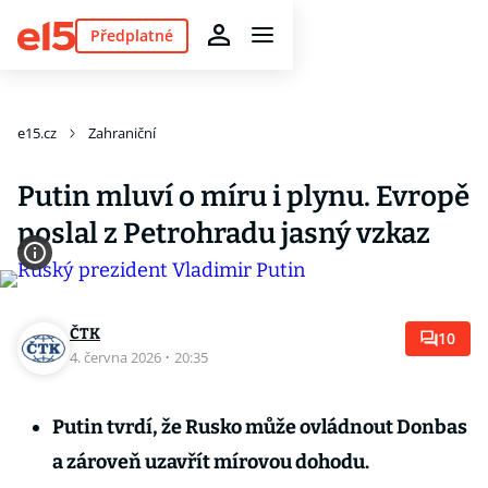
Předplatné
e15.cz
Zahraniční
Putin mluví o míru i plynu. Evropě
poslal z Petrohradu jasný vzkaz
ČTK
10
4. června 2026
·
20:35
Putin tvrdí, že Rusko může ovládnout Donbas
a zároveň uzavřít mírovou dohodu.