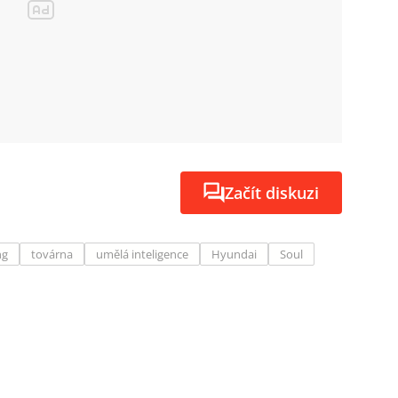
Začít diskuzi
ng
továrna
umělá inteligence
Hyundai
Soul