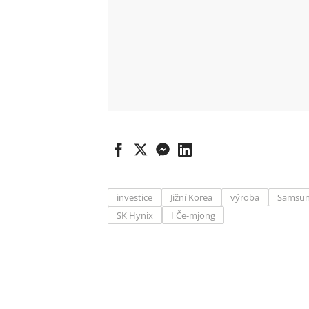
investice
Jižní Korea
výroba
Samsu
SK Hynix
I Če-mjong