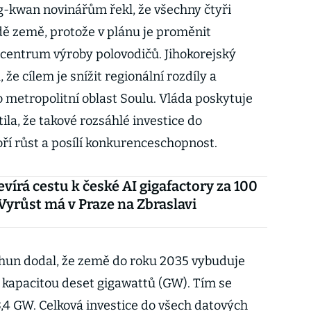
-kwan novinářům řekl, že všechny čtyři
ě země, protože v plánu je proměnit
 centrum výroby polovodičů. Jihokorejský
že cílem je snížit regionální rozdíly a
metropolitní oblast Soulu. Vláda poskytuje
tila, že takové rozsáhlé investice do
oří růst a posílí konkurenceschopnost.
evírá cestu k české AI gigafactory za 100
 Vyrůst má v Praze na Zbraslavi
-hun dodal, že země do roku 2035 vybuduje
s kapacitou deset gigawattů (GW). Tím se
8,4 GW. Celková investice do všech datových