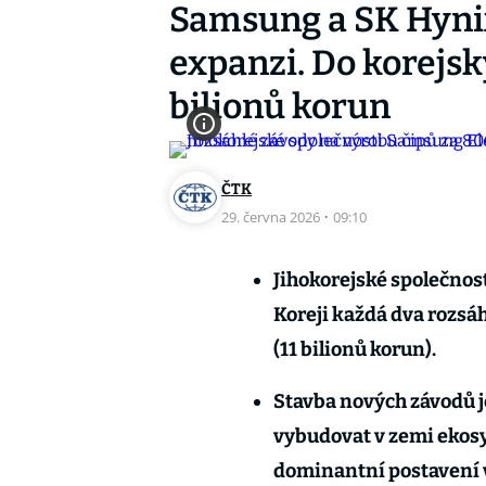
Samsung a SK Hynix
expanzi. Do korejský
bilionů korun
ČTK
29. června 2026
·
09:10
Jihokorejské společnos
Koreji každá dva rozsá
(11 bilionů korun).
Stavba nových závodů je
vybudovat v zemi ekosy
dominantní postavení v