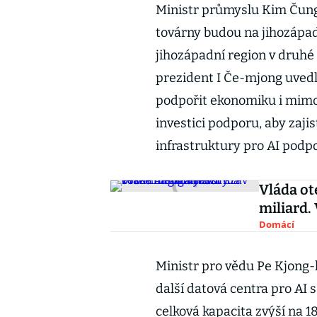
Ministr průmyslu Kim Čung
továrny budou na jihozápad
jihozápadní region v druhé
prezident I Če-mjong uvedl, 
podpořit ekonomiku i mimo 
investici podporu, aby zajis
infrastruktury pro AI podp
Vláda ot
miliard.
Domácí
Ministr pro vědu Pe Kjong
další datová centra pro AI 
celková kapacita zvýší na 1