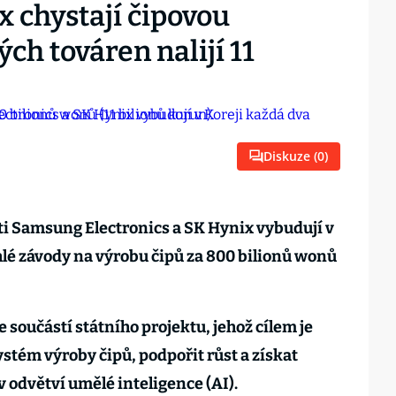
 chystají čipovou
ch továren nalijí 11
Diskuze (
0
)
ti Samsung Electronics a SK Hynix vybudují v
hlé závody na výrobu čipů za 800 bilionů wonů
 součástí státního projektu, jehož cílem je
stém výroby čipů, podpořit růst a získat
 odvětví umělé inteligence (AI).