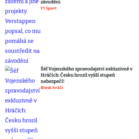
závodění
F1 Sport
Šéf Vojenského zpravodajství exkluzivně v
Hráčích: Česku hrozil vyšší stupeň
nebezpečí!
Blesk hráči