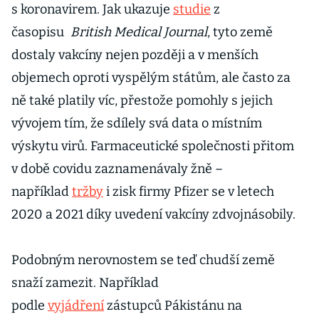
s koronavirem. Jak ukazuje
studie
z
časopisu
British Medical Journal
, tyto země
dostaly vakcíny nejen později a v menších
objemech oproti vyspělým státům, ale často za
ně také platily víc, přestože pomohly s jejich
vývojem tím, že sdílely svá data o místním
výskytu virů. Farmaceutické společnosti přitom
v době covidu zaznamenávaly žně –
například
tržby
i zisk firmy Pfizer se v letech
2020 a 2021 díky uvedení vakcíny zdvojnásobily.
Podobným nerovnostem se teď chudší země
snaží zamezit. Například
podle
vyjádření
zástupců Pákistánu na