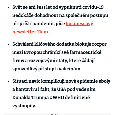
Svět se ani šest let od vypuknutí covidu-19
nedokáže dohodnout na společném postupu
při příští pandemii, píše
businessový
newsletter 11am.
Schválení klíčového dodatku blokuje rozpor
mezi Evropou chránící své farmaceutické
firmy a rozvojovými státy, které žádají
spravedlivý přístup k vakcínám.
Situaci navíc komplikují nové epidemie eboly
a hantaviru i fakt, že USA pod vedením
Donalda Trumpa z WHO definitivně
vystoupily.