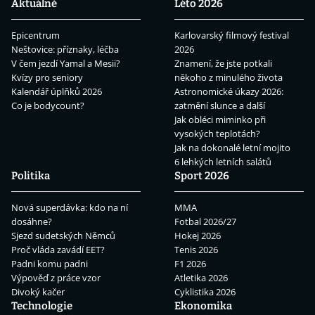
Aktuálně
Léto 2026
Epicentrum
Karlovarský filmový festival
Neštovice: příznaky, léčba
2026
V čem jezdí Yamal a Mesii?
Znamení, že jste potkali
Kvízy pro seniory
někoho z minulého života
Kalendář úplňků 2026
Astronomické úkazy 2026:
Co je bodycount?
zatmění slunce a další
Jak obléci miminko při
vysokých teplotách?
Jak na dokonalé letní mojito
6 lehkých letních salátů
Politika
Sport 2026
Nová superdávka: kdo na ní
MMA
dosáhne?
Fotbal 2026/27
Sjezd sudetských Němců
Hokej 2026
Proč vláda zavádí EET?
Tenis 2026
Padni komu padni
F1 2026
Výpověď z práce vzor
Atletika 2026
Divoký kačer
Cyklistika 2026
Technologie
Ekonomika