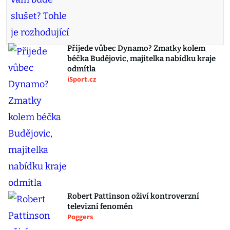
Přijede vůbec Dynamo? Zmatky kolem
béčka Budějovic, majitelka nabídku kraje
odmítla
iSport.cz
Robert Pattinson oživí kontroverzní
televizní fenomén
Poggers