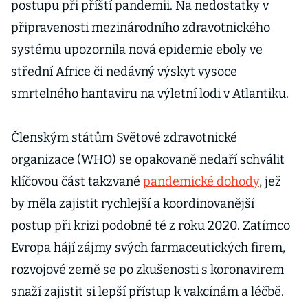
postupu při příští pandemii. Na nedostatky v
připravenosti mezinárodního zdravotnického
systému upozornila nová epidemie eboly ve
střední Africe či nedávný výskyt vysoce
smrtelného hantaviru na výletní lodi v Atlantiku.
Členským státům Světové zdravotnické
organizace (WHO) se opakovaně nedaří schválit
klíčovou část takzvané
pandemické dohody
, jež
by měla zajistit rychlejší a koordinovanější
postup při krizi podobné té z roku 2020. Zatímco
Evropa hájí zájmy svých farmaceutických firem,
rozvojové země se po zkušenosti s koronavirem
snaží zajistit si lepší přístup k vakcínám a léčbě.