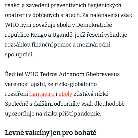
reakci a zavedení preventivních hygienických
opatření v dotčených státech. Za naléhavější však
WHO nyní považuje ebolu v Demokratické
republice Kongo a Ugandě, jejíž řešení vyžaduje
rozsáhlou finanční pomoc a mezinárodní
spolupráci.
Ředitel WHO Tedros Adhanom Ghebreyesus
veřejnost ujistil, že riziko globálního
rozšíření
hantaviru
i
eboly
zůstává nízké.
Společně s dalšími odborníky však dlouhodobě
upozorňuje na rizika příští pandemie.
Levné vakcíny jen pro bohaté