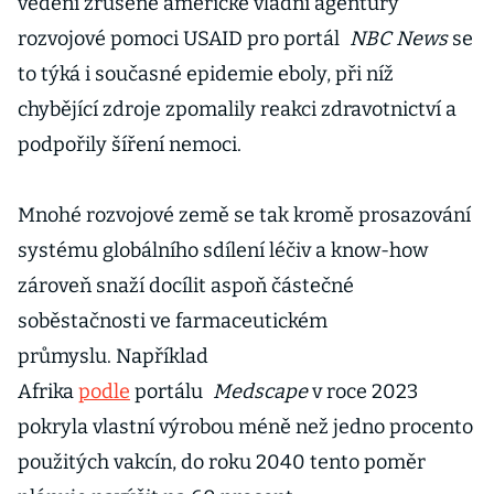
vedení zrušené americké vládní agentury
rozvojové pomoci USAID pro portál
NBC News
se
to týká i současné epidemie eboly, při níž
chybějící zdroje zpomalily reakci zdravotnictví a
podpořily šíření nemoci.
Mnohé rozvojové země se tak kromě prosazování
systému globálního sdílení léčiv a know-how
zároveň snaží docílit aspoň částečné
soběstačnosti ve farmaceutickém
průmyslu. Například
Afrika
podle
portálu
Medscape
v roce 2023
pokryla vlastní výrobou méně než jedno procento
použitých vakcín, do roku 2040 tento poměr