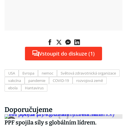
Vstoupit do diskuze (1)
USA
Evropa
nemoc
Světová zdravotnická organizace
vakcína
pandemie
COVID-19
rozvojová země
ebola
Hantavirus
Doporučujeme
PPF spojila síly s globálním lídrem.