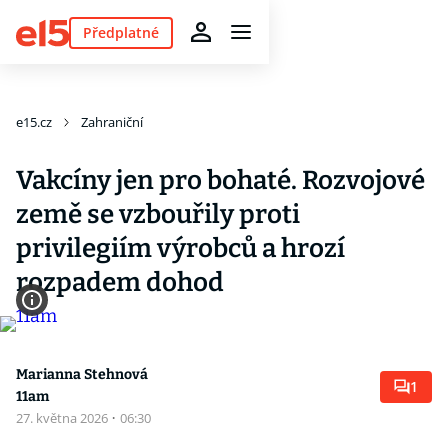
Předplatné
e15.cz
Zahraniční
Vakcíny jen pro bohaté. Rozvojové
země se vzbouřily proti
privilegiím výrobců a hrozí
rozpadem dohod
Marianna Stehnová
1
11am
27. května 2026
·
06:30