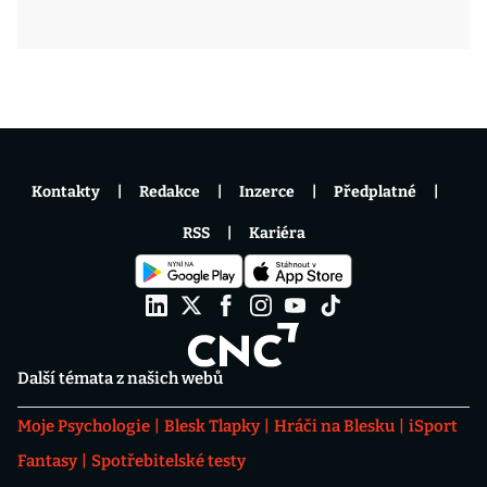
Kontakty
Redakce
Inzerce
Předplatné
RSS
Kariéra
Další témata z našich webů
Moje Psychologie
Blesk Tlapky
Hráči na Blesku
iSport
Fantasy
Spotřebitelské testy