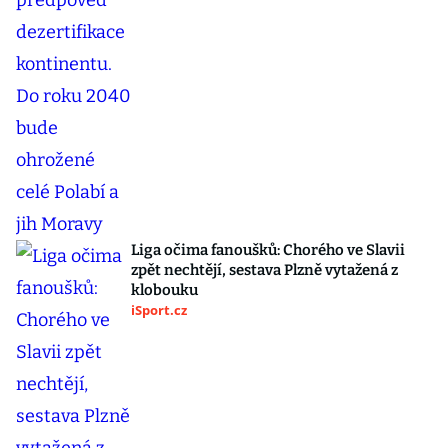
Liga očima fanoušků: Chorého ve Slavii
zpět nechtějí, sestava Plzně vytažená z
klobouku
iSport.cz