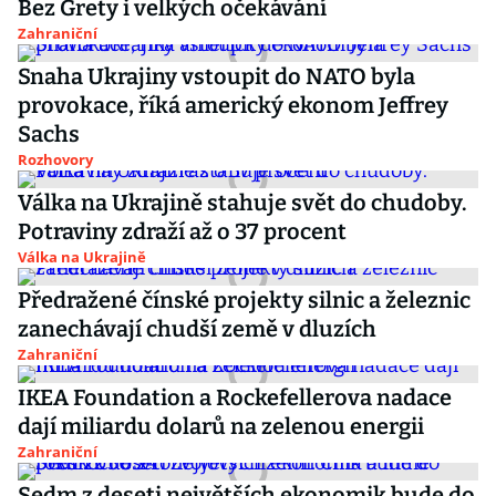
Bez Grety i velkých očekávání
Zahraniční
Snaha Ukrajiny vstoupit do NATO byla
provokace, říká americký ekonom Jeffrey
Sachs
Rozhovory
Válka na Ukrajině stahuje svět do chudoby.
Potraviny zdraží až o 37 procent
Válka na Ukrajině
Předražené čínské projekty silnic a železnic
zanechávají chudší země v dluzích
Zahraniční
IKEA Foundation a Rockefellerova nadace
dají miliardu dolarů na zelenou energii
Zahraniční
Sedm z deseti největších ekonomik bude do