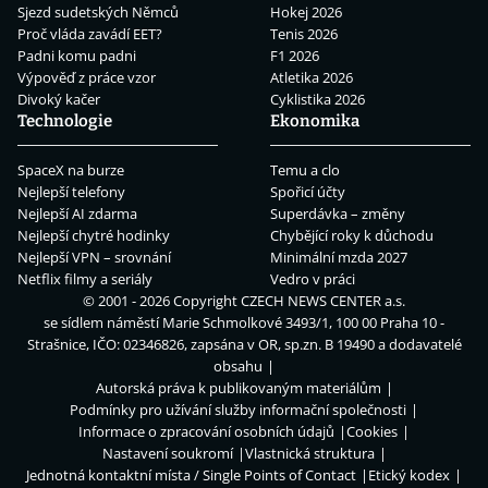
Sjezd sudetských Němců
Hokej 2026
Proč vláda zavádí EET?
Tenis 2026
Padni komu padni
F1 2026
Výpověď z práce vzor
Atletika 2026
Divoký kačer
Cyklistika 2026
Technologie
Ekonomika
SpaceX na burze
Temu a clo
Nejlepší telefony
Spořicí účty
Nejlepší AI zdarma
Superdávka – změny
Nejlepší chytré hodinky
Chybějící roky k důchodu
Nejlepší VPN – srovnání
Minimální mzda 2027
Netflix filmy a seriály
Vedro v práci
© 2001 - 2026 Copyright
CZECH NEWS CENTER a.s.
se sídlem náměstí Marie Schmolkové 3493/1, 100 00 Praha 10 -
Strašnice, IČO: 02346826, zapsána v OR, sp.zn. B 19490 a dodavatelé
obsahu
Autorská práva k publikovaným materiálům
Podmínky pro užívání služby informační společnosti
Informace o zpracování osobních údajů
Cookies
Nastavení soukromí
Vlastnická struktura
Jednotná kontaktní místa / Single Points of Contact
Etický kodex