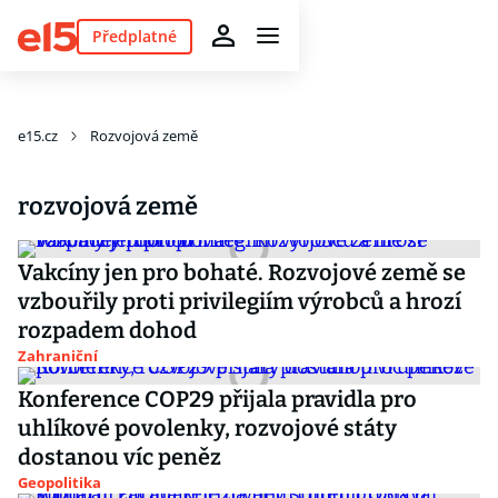
Předplatné
e15.cz
Rozvojová země
rozvojová země
Vakcíny jen pro bohaté. Rozvojové země se
vzbouřily proti privilegiím výrobců a hrozí
rozpadem dohod
Zahraniční
Konference COP29 přijala pravidla pro
uhlíkové povolenky, rozvojové státy
dostanou víc peněz
Geopolitika