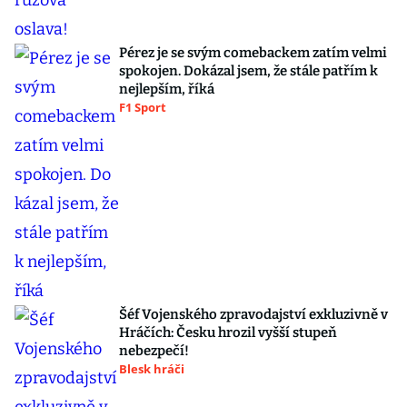
Pérez je se svým comebackem zatím velmi
spokojen. Dokázal jsem, že stále patřím k
nejlepším, říká
F1 Sport
Šéf Vojenského zpravodajství exkluzivně v
Hráčích: Česku hrozil vyšší stupeň
nebezpečí!
Blesk hráči