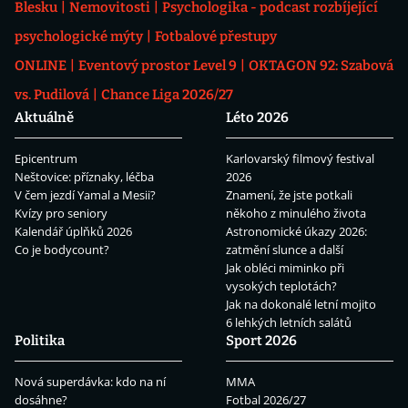
Blesku
Nemovitosti
Psychologika - podcast rozbíjející
psychologické mýty
Fotbalové přestupy
ONLINE
Eventový prostor Level 9
OKTAGON 92: Szabová
vs. Pudilová
Chance Liga 2026/27
Aktuálně
Léto 2026
Epicentrum
Karlovarský filmový festival
Neštovice: příznaky, léčba
2026
V čem jezdí Yamal a Mesii?
Znamení, že jste potkali
Kvízy pro seniory
někoho z minulého života
Kalendář úplňků 2026
Astronomické úkazy 2026:
Co je bodycount?
zatmění slunce a další
Jak obléci miminko při
vysokých teplotách?
Jak na dokonalé letní mojito
6 lehkých letních salátů
Politika
Sport 2026
Nová superdávka: kdo na ní
MMA
dosáhne?
Fotbal 2026/27