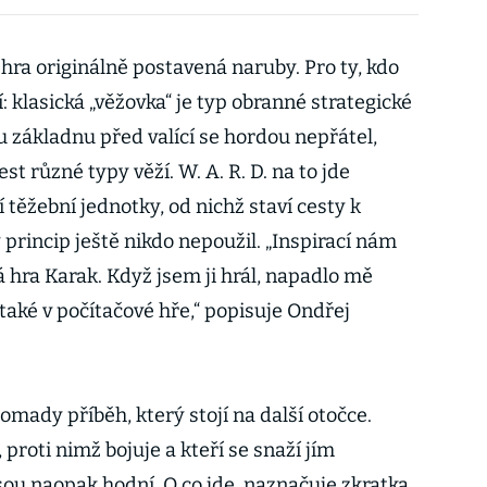
e hra originálně postavená naruby. Pro ty, kdo
: klasická „věžovka“ je typ obranné strategické
ou základnu před valící se hordou nepřátel,
est různé typy věží. W. A. R. D. na to jde
 těžební jednotky, od nichž staví cesty k
princip ještě nikdo nepoužil. „Inspirací nám
 hra Karak. Když jsem ji hrál, napadlo mě
také v počítačové hře,“ popisuje Ondřej
omady příběh, který stojí na další otočce.
i, proti nimž bojuje a kteří se snaží jím
sou naopak hodní. O co jde, naznačuje zkratka