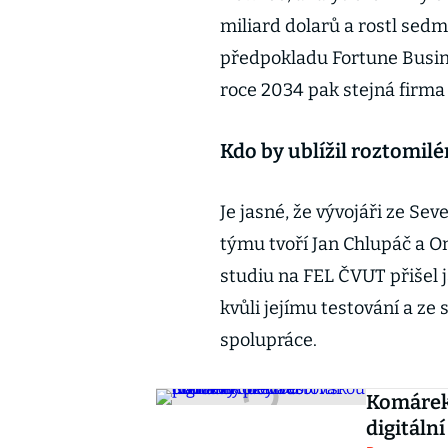
miliard dolarů a rostl sed
předpokladu Fortune Busine
roce 2034 pak stejná firma
Kdo by ublížil roztomi
Je jasné, že vývojáři ze Se
týmu tvoří Jan Chlupáč a O
studiu na FEL ČVUT přišel j
kvůli jejímu testování a z
spolupráce.
Komárek 
digitáln