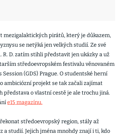
t mezigalaktických pirátů, který je důkazem,
yznysu se netýká jen velkých studií. Ze své
 R. D. zatím stihli představit jen ukázky a už
jstarším středoevropském festivalu věnovaném
 Session (GDS) Prague. O studentské herní
 ambiciózní projekt se tak začali zajímat
h představa o vlastní cestě je ale trochu jiná.
ání
e15 magazínu.
překonat středoevropský region, stály až
 a studií. Jejich jména mnohdy znají i ti, kdo