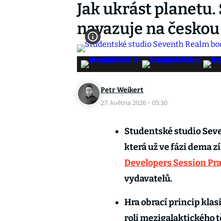
Jak ukrást planetu
navazuje na českou 
Petr Weikert
27. května 2026
·
05:30
Studentské studio Seven
která už ve fázi dema z
Developers Session Pr
vydavatelů.
Hra obrací princip klas
roli mezigalaktického t