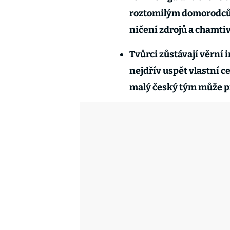
roztomilým domorodcům,
ničení zdrojů a chamtiv
Tvůrci zůstávají věrní 
nejdřív uspět vlastní ce
malý český tým může p