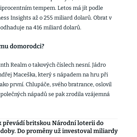
miprocentním tempem. Letos má jít podle
ss Insights až o 255 miliard dolarů. Obrat v
 odhaduje na 416 miliard dolarů.
lému domorodci?
venth Realm o takových číslech nesní. Jádro
ndřej Maceška, který s nápadem na hru při
ako první. Chlupáče, svého bratrance, oslovil
e společných nápadů se pak zrodila vzájemná
převádí britskou Národní loterii do
í doby. Do proměny už investoval miliardy