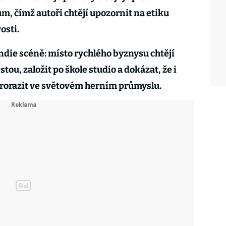
 čímž autoři chtějí upozornit na etiku
osti.
indie scéně: místo rychlého byznysu chtějí
stou, založit po škole studio a dokázat, že i
rorazit ve světovém herním průmyslu.