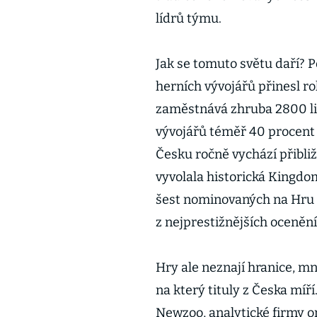
lídrů týmu.
Jak se tomuto světu daří? 
herních vývojářů přinesl ro
zaměstnává zhruba 2800 lid
vývojářů téměř 40 procent z
Česku ročně vychází přibliž
vyvolala historická Kingdo
šest nominovaných na Hru 
z nejprestižnějších oceněn
Hry ale neznají hranice, mn
na který tituly z Česka míř
Newzoo, analytické firmy o