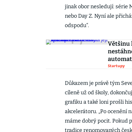
jinak obor nesledují: série 
nebo Day Z. Nyní ale přichá
odspodu“.
Většinu 
nestáhne
automat
Startupy
Důkazem je právě tým Seve
cíleně už od školy, dokonču
grafiku a také loni prošli 
akcelerátoru. „Po ocenění 
máme dobrý pocit. Pokud při
tradice renomovaných českýc