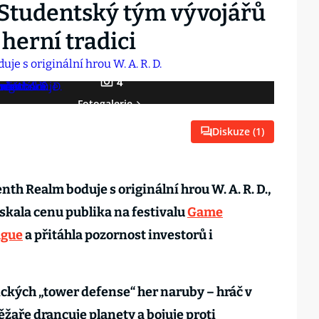
. Studentský tým vývojářů
herní tradici
4
Fotogalerie
Diskuze (
1
)
th Realm boduje s originální hrou W. A. R. D.,
ískala cenu publika na festivalu
Game
ague
a přitáhla pozornost investorů i
ických „tower defense“ her naruby – hráč v
ěžaře drancuje planety a bojuje proti