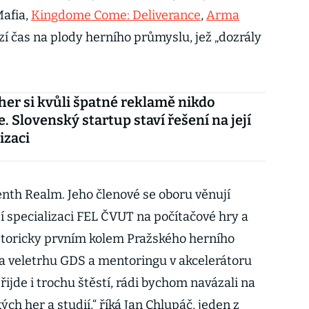
Mafia,
Kingdome Come: Deliverance
,
Arma
zí čas na plody herního průmyslu, jež „dozrály
her si kvůli špatné reklamě nikdo
. Slovenský startup staví řešení na její
izaci
nth Realm. Jeho členové se oboru věnují
jí specializaci FEL ČVUT na počítačové hry a
historicky prvním kolem Pražského herního
na veletrhu GDS a mentoringu v akcelerátoru
jde i trochu štěstí, rádi bychom navázali na
h her a studií,“ říká Jan Chlupáč, jeden z