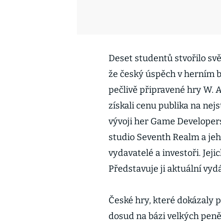
Deset studentů stvořilo svě
že český úspěch v herním b
pečlivě připravené hry W. A.
získali cenu publika na ne
vývoji her Game Developers
studio Seventh Realm a jeho
vydavatelé a investoři. Jejic
Představuje ji aktuální vyd
České hry, které dokázaly 
dosud na bázi velkých peněz