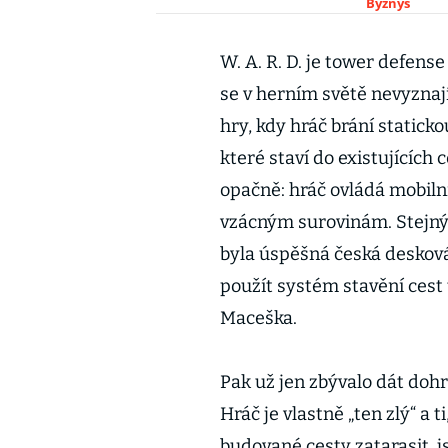
Byznys
W. A. R. D. je tower defens
se v herním světě nevyznají
hry, kdy hráč brání statick
které staví do existujících c
opačně: hráč ovládá mobilní
vzácným surovinám. Stejný 
byla úspěšná česká desková
použít systém stavění cest 
Maceška.
Pak už jen zbývalo dát dohr
Hráč je vlastně „ten zlý“ a t
budované cesty zatarasit, j