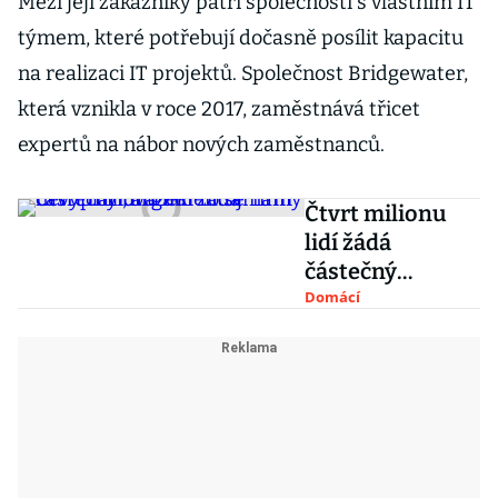
Mezi její zákazníky patří společnosti s vlastním IT
týmem, které potřebují dočasně posílit kapacitu
na realizaci IT projektů. Společnost Bridgewater,
která vznikla v roce 2017, zaměstnává třicet
expertů na nábor nových zaměstnanců.
Čtvrt milionu
lidí žádá
částečný
úvazek. To se
Domácí
nám nevyplatí,
argumentují
firmy