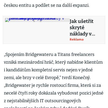
českou entitu a podílet se na další expanzi.
Jak ušetřit
skryté
náklady v
dodavatelské
Reklama
m řetězci?
Řešením je
„Spojením Bridgewateru a Titans freelancers
přechod na
vzniká mezinárodní hráč, který nabídne klientům
paletový
i kandidátům kompletní servis nejen v jedné
pooling
zemi, ale brzy v celé Evropě,“ tvrdí Konečný.
„Bridgewater je rychle rostoucí firma, která si za
necelé čtyři roky dokázala vybudovat pozici jedné
z nejstabilnějších IT outsourcingových