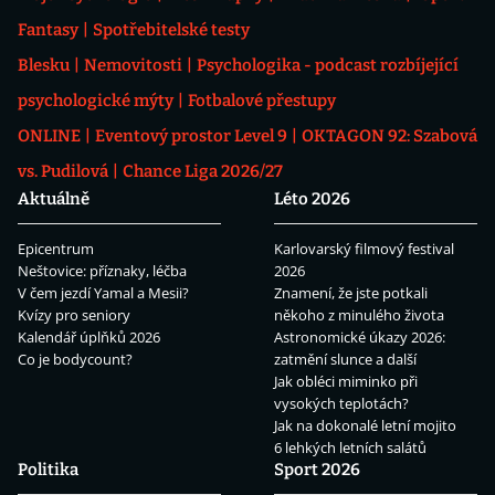
Fantasy
Spotřebitelské testy
Blesku
Nemovitosti
Psychologika - podcast rozbíjející
psychologické mýty
Fotbalové přestupy
ONLINE
Eventový prostor Level 9
OKTAGON 92: Szabová
vs. Pudilová
Chance Liga 2026/27
Aktuálně
Léto 2026
Epicentrum
Karlovarský filmový festival
Neštovice: příznaky, léčba
2026
V čem jezdí Yamal a Mesii?
Znamení, že jste potkali
Kvízy pro seniory
někoho z minulého života
Kalendář úplňků 2026
Astronomické úkazy 2026:
Co je bodycount?
zatmění slunce a další
Jak obléci miminko při
vysokých teplotách?
Jak na dokonalé letní mojito
6 lehkých letních salátů
Politika
Sport 2026