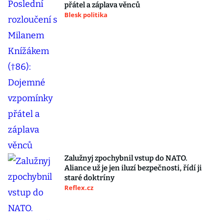
přátel a záplava věnců
Blesk politika
Zalužnyj zpochybnil vstup do NATO.
Aliance už je jen iluzí bezpečnosti, řídí ji
staré doktríny
Reflex.cz