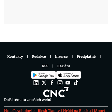
Kontakty
Redakce
Inzerce
Předplatné
RSS
Kariéra
Další témata z našich webů
Moje Psychologie
Blesk Tlapky
Hráči na Blesku
iSport