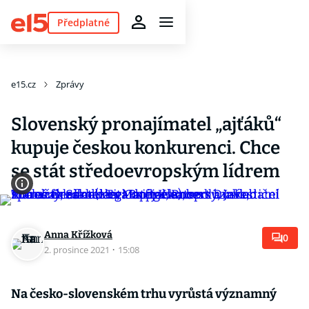
Předplatné
e15.cz
Zprávy
Slovenský pronajímatel „ajťáků“
kupuje českou konkurenci. Chce
se stát středoevropským lídrem
Anna Křížková
0
2. prosince 2021
·
15:08
Na česko-slovenském trhu vyrůstá významný