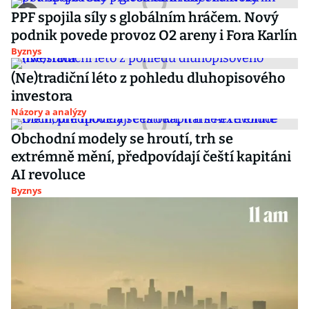
PPF spojila síly s globálním hráčem. Nový
podnik povede provoz O2 areny i Fora Karlín
Byznys
(Ne)tradiční léto z pohledu dluhopisového
investora
Názory a analýzy
Obchodní modely se hroutí, trh se
extrémně mění, předpovídají čeští kapitáni
AI revoluce
Byznys