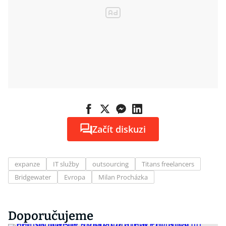
Začít diskuzi
expanze
IT služby
outsourcing
Titans freelancers
Bridgewater
Evropa
Milan Procházka
Doporučujeme