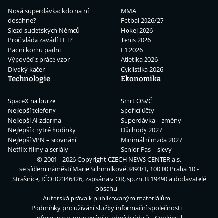
Nová superdávka: kdo na ní
MMA
dosáhne?
Fotbal 2026/27
Sjezd sudetských Němců
Hokej 2026
Proč vláda zavádí EET?
Tenis 2026
Padni komu padni
F1 2026
Výpověď z práce vzor
Atletika 2026
Divoký kačer
Cyklistika 2026
Technologie
Ekonomika
SpaceX na burze
Smrt OSVČ
Nejlepší telefony
Spořicí účty
Nejlepší AI zdarma
Superdávka – změny
Nejlepší chytré hodinky
Důchody 2027
Nejlepší VPN – srovnání
Minimální mzda 2027
Netflix filmy a seriály
Senior Pas – slevy
© 2001 - 2026 Copyright
CZECH NEWS CENTER a.s.
se sídlem náměstí Marie Schmolkové 3493/1, 100 00 Praha 10 -
Strašnice, IČO: 02346826, zapsána v OR, sp.zn. B 19490 a dodavatelé
obsahu
Autorská práva k publikovaným materiálům
Podmínky pro užívání služby informační společnosti
Informace o zpracování osobních údajů
Cookies