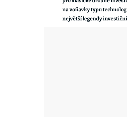
pro klasické drobné investo
na voňavky typu technologi
největší legendy investičn