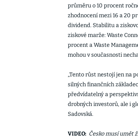
průměru o 10 procent ročn
zhodnocení mezi 16 a 20 pr
dividend. Stabilitu a ziskov
ziskové marže: Waste Conne
procent a Waste Managemen
mohou v současnosti necha
„Tento růst nestojí jen na 
silných finančních základech
předvídatelný a perspektivní
drobných investorů, ale i gl
Sadovská.
VIDEO:
Česko musí umět ží