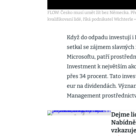
FLOW: Česko musí umět žít bez Německa. Př
kvalifikovaní lidé, říká podnikatel Wichterle •
Když do odpadu investují i 
setkal se zájmem slavných i
Microsoftu, patří prostředn
Investment k největším akc
přes 34 procent. Tato inve
eur na dividendách. Význam
Management prostřednictv
Dejme li
Nabídněm
vzkazuje