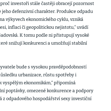
proč investoři stále častěji obracejí pozornost
 jeho defenzivní charakter. Produkce odpadu
á na výkyvech ekonomického cyklu, vzniká
si, inflaci či geopolitickou nejistotu,“ uvádí
Sadovská. K tomu podle ni přistupují vysoké
které snižují konkurenci a umožňují stabilní
yvatele bude s vysokou pravděpodobností
 důsledku urbanizace, růstu spotřeby i
ě k vyspělým ekonomikám,“ připomíná
lní poptávky, omezené konkurence a podpory
ělá z odpadového hospodářství sexy investiční