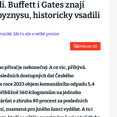
. Buffett i Gates znají
yznysu, historicky vsadili
Diskuze (
2
)
o příval je nekonečný. A co víc, přibývá.
sledních dostupných dat Českého
l v roce 2023 objem komunálního odpadu 5,4
 přibližně 560 kilogramům na jednoho
nárůst o zhruba 80 procent za posledních
í, znamená pro jiného šanci vydělat. A to i