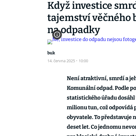
Když investice smrdí
tajemství věčného b
na odpadky
buk
14. června 2025
·
10:00
Není atraktivní, smrdí a jeh
Komunální odpad. Podle po
statistického úřadu dosáh
milionu tun, což odpovídá
obyvatele. To představuje 
deset let. Co jednomu nevon