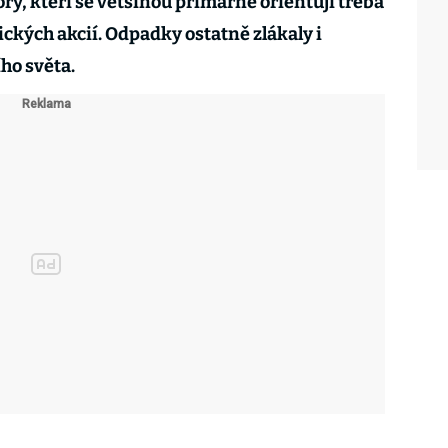
ry, kteří se většinou primárně orientují třeba
ckých akcií. Odpadky ostatně zlákaly i
ího světa.