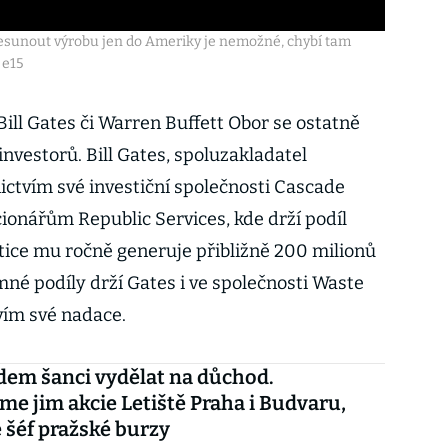
esunout výrobu jen do Ameriky je nemožné, chybí tam
 e15
Bill Gates či Warren Buffett Obor se ostatně
nvestorů. Bill Gates, spoluzakladatel
ictvím své investiční společnosti Cascade
ionářům Republic Services, kde drží podíl
stice mu ročně generuje přibližně 200 milionů
né podíly drží Gates i ve společnosti Waste
ím své nadace.
dem šanci vydělat na důchod.
e jim akcie Letiště Praha i Budvaru,
 šéf pražské burzy