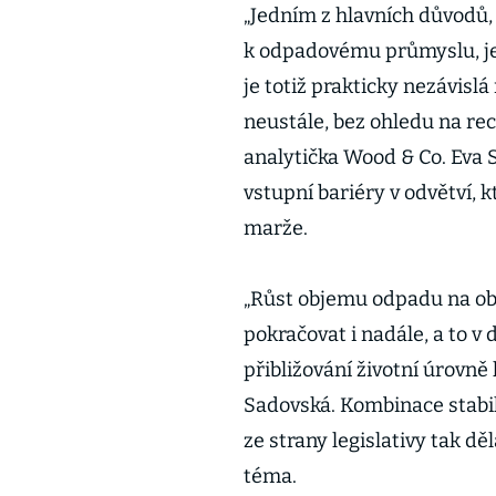
„Jedním z hlavních důvodů, 
k odpadovému průmyslu, je
je totiž prakticky nezávisl
neustále, bez ohledu na rece
analytička Wood & Co. Eva 
vstupní bariéry v odvětví, 
marže.
„Růst objemu odpadu na ob
pokračovat i nadále, a to v
přibližování životní úrovn
Sadovská. Kombinace stabi
ze strany legislativy tak d
téma.