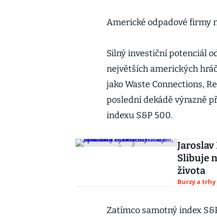
Americké odpadové firmy na
Silný investiční potenciál 
největších amerických hráč
jako Waste Connections, R
poslední dekádě výrazně p
indexu S&P 500.
Jaroslav
Slibuje 
života
Burzy a trhy
Zatímco samotný index S&P 