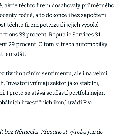
ě, akcie těchto firem dosahovaly průměrného
ocenty ročně, a to dokonce i bez započtení
ost těchto firem potvrzují i jejich vysoké
ctions 33 procent, Republic Services 31
t 29 procent. O tom si třeba automobilky
t jen zdát.
pozitivním tržním sentimentu, ale i na velmi
. Investoři vnímají sektor jako stabilní,
. I proto se stává součástí portfolií nejen
obálních investičních ikon,“ uvádí Eva
t bez Německa. Přesunout výrobu jen do