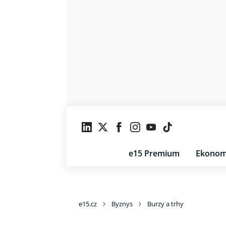
e15 Premium
Ekonom
e15.cz
Byznys
Burzy a trhy