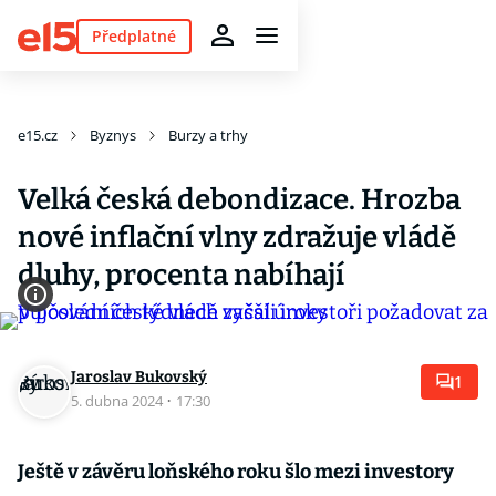
Předplatné
e15.cz
Byznys
Burzy a trhy
Velká česká debondizace. Hrozba
nové inflační vlny zdražuje vládě
dluhy, procenta nabíhají
Jaroslav Bukovský
1
5. dubna 2024
·
17:30
Ještě v závěru loňského roku šlo mezi investory