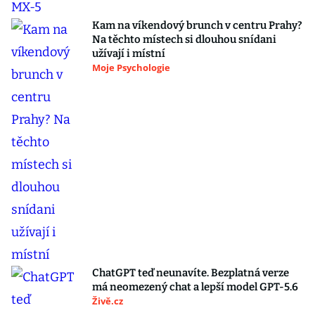
Kam na víkendový brunch v centru Prahy?
Na těchto místech si dlouhou snídani
užívají i místní
Moje Psychologie
ChatGPT teď neunavíte. Bezplatná verze
má neomezený chat a lepší model GPT-5.6
Živě.cz