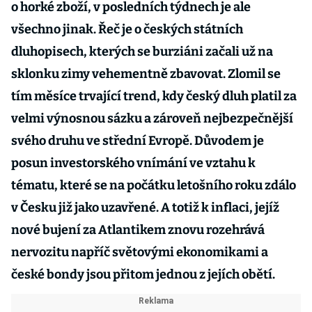
o horké zboží, v posledních týdnech je ale
všechno jinak. Řeč je o českých státních
dluhopisech, kterých se burziáni začali už na
sklonku zimy vehementně zbavovat. Zlomil se
tím měsíce trvající trend, kdy český dluh platil za
velmi výnosnou sázku a zároveň nejbezpečnější
svého druhu ve střední Evropě. Důvodem je
posun investorského vnímání ve vztahu k
tématu, které se na počátku letošního roku zdálo
v Česku již jako uzavřené. A totiž k inflaci, jejíž
nové bujení za Atlantikem znovu rozehrává
nervozitu napříč světovými ekonomikami a
české bondy jsou přitom jednou z jejích obětí.