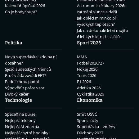
Kalendář úplňků 2026
Astronomické úkazy 2026:
Co je bodycount?
zatmění slunce a další
Jak obléci miminko při
vysokých teplotách?
Jak na dokonalé letní mojito
6 lehkých letních salátů
Politika
Sport 2026
Nová superdávka: kdo na ní
MMA
dosáhne?
Fotbal 2026/27
Sjezd sudetských Němců
Hokej 2026
Proč vláda zavádí EET?
Tenis 2026
Padni komu padni
F1 2026
Výpověď z práce vzor
Atletika 2026
Divoký kačer
Cyklistika 2026
Technologie
Ekonomika
SpaceX na burze
Smrt OSVČ
Nejlepší telefony
Spořicí účty
Nejlepší AI zdarma
Superdávka – změny
Nejlepší chytré hodinky
Důchody 2027