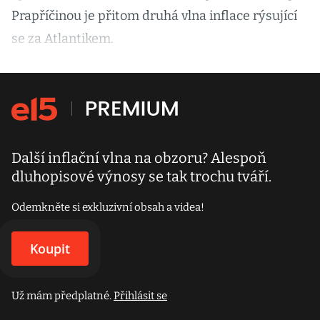
Prapříčinou je přitom druhá vlna inflace rýsující
se za Atlantikem.
Další inflační vlna na obzoru? Alespoň
dluhopisové výnosy se tak trochu tváří.
Odemkněte si exkluzivní obsah a videa!
Koupit
Už mám předplatné.
Přihlásit se