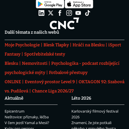
Další témata z našich webů
Moje Psychologie
Blesk Tlapky
Hráči na Blesku
iSport
Fantasy
Spotřebitelské testy
Blesku
Nemovitosti
Psychologika - podcast rozbíjející
psychologické mýty
Fotbalové přestupy
ONLINE
Eventový prostor Level 9
OKTAGON 92: Szabová
vs. Pudilová
Chance Liga 2026/27
Aktuálně
Léto 2026
Epicentrum
Karlovarský filmový festival
Neštovice: příznaky, léčba
2026
V čem jezdí Yamal a Mesii?
Znamení, že jste potkali
Kvízy pro seniory
někoho z minulého života