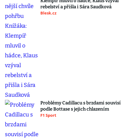
Klempíř mluvil o hádce, Klaus vzýval
rebelství a přišla i Sára Saudková
Blesk.cz
Problémy Cadillacu s brzdami souvisí
podle Bottase s jejich chlazením
F1 Sport