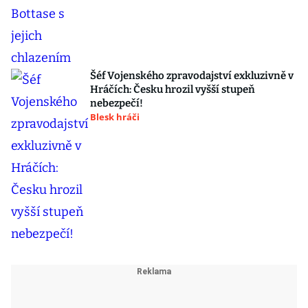
Šéf Vojenského zpravodajství exkluzivně v
Hráčích: Česku hrozil vyšší stupeň
nebezpečí!
Blesk hráči