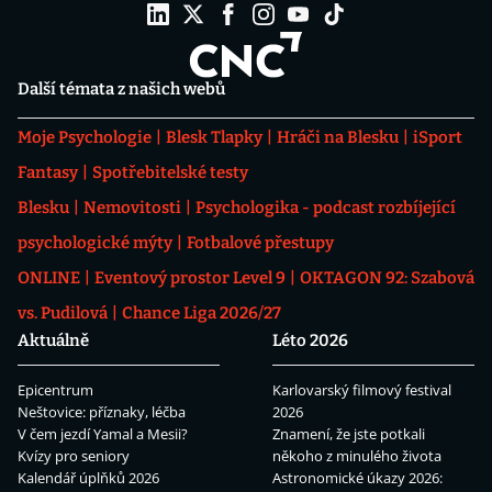
Další témata z našich webů
Moje Psychologie
Blesk Tlapky
Hráči na Blesku
iSport
Fantasy
Spotřebitelské testy
Blesku
Nemovitosti
Psychologika - podcast rozbíjející
psychologické mýty
Fotbalové přestupy
ONLINE
Eventový prostor Level 9
OKTAGON 92: Szabová
vs. Pudilová
Chance Liga 2026/27
Aktuálně
Léto 2026
Epicentrum
Karlovarský filmový festival
Neštovice: příznaky, léčba
2026
V čem jezdí Yamal a Mesii?
Znamení, že jste potkali
Kvízy pro seniory
někoho z minulého života
Kalendář úplňků 2026
Astronomické úkazy 2026: