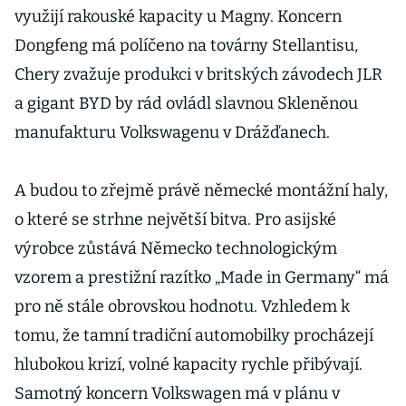
využijí rakouské kapacity u Magny. Koncern
Dongfeng má políčeno na továrny Stellantisu,
Chery zvažuje produkci v britských závodech JLR
a gigant BYD by rád ovládl slavnou Skleněnou
manufakturu Volkswagenu v Drážďanech.
A budou to zřejmě právě německé montážní haly,
o které se strhne největší bitva. Pro asijské
výrobce zůstává Německo technologickým
vzorem a prestižní razítko „Made in Germany“ má
pro ně stále obrovskou hodnotu. Vzhledem k
tomu, že tamní tradiční automobilky procházejí
hlubokou krizí, volné kapacity rychle přibývají.
Samotný koncern Volkswagen má v plánu v