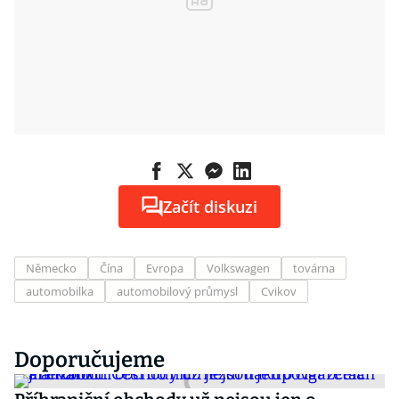
Začít diskuzi
Německo
Čína
Evropa
Volkswagen
továrna
automobilka
automobilový průmysl
Cvikov
Doporučujeme