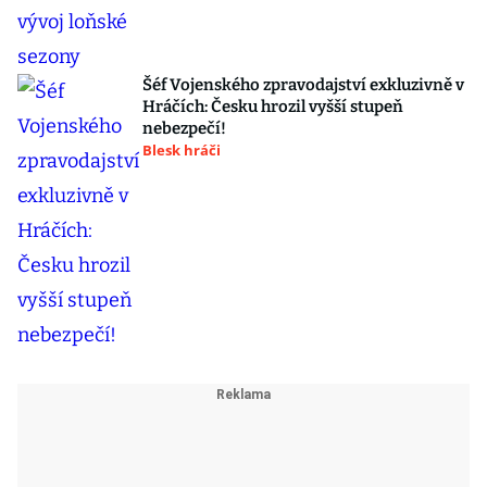
Šéf Vojenského zpravodajství exkluzivně v
Hráčích: Česku hrozil vyšší stupeň
nebezpečí!
Blesk hráči