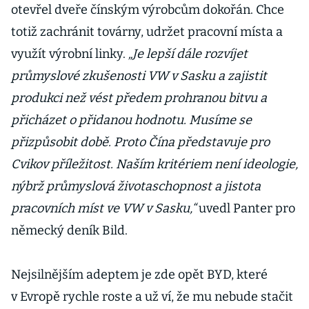
otevřel dveře čínským výrobcům dokořán. Chce
totiž zachránit továrny, udržet pracovní místa a
využít výrobní linky.
„Je lepší dále rozvíjet
průmyslové zkušenosti VW v Sasku a zajistit
produkci než vést předem prohranou bitvu a
přicházet o přidanou hodnotu. Musíme se
přizpůsobit době. Proto Čína představuje pro
Cvikov příležitost. Naším kritériem není ideologie,
nýbrž průmyslová životaschopnost a jistota
pracovních míst ve VW v Sasku,“
uvedl Panter pro
německý deník Bild.
Nejsilnějším adeptem je zde opět BYD, které
v Evropě rychle roste a už ví, že mu nebude stačit