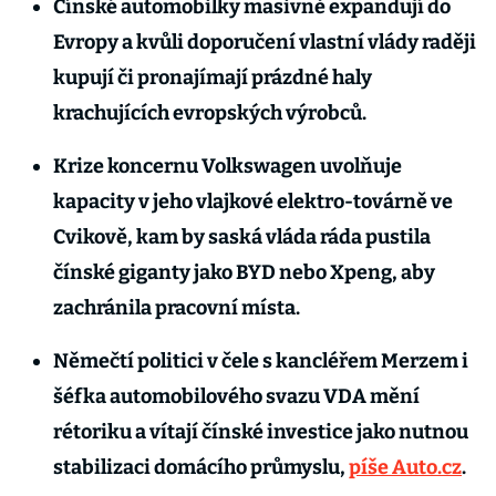
Čínské automobilky masivně expandují do
Evropy a kvůli doporučení vlastní vlády raději
kupují či pronajímají prázdné haly
krachujících evropských výrobců.
Krize koncernu Volkswagen uvolňuje
kapacity v jeho vlajkové elektro-továrně ve
Cvikově, kam by saská vláda ráda pustila
čínské giganty jako BYD nebo Xpeng, aby
zachránila pracovní místa.
Němečtí politici v čele s kancléřem Merzem i
šéfka automobilového svazu VDA mění
rétoriku a vítají čínské investice jako nutnou
stabilizaci domácího průmyslu,
píše Auto.cz
.