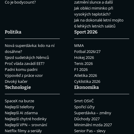
Co je bodycount?
zatmění slunce a další
Jak obléci miminko při
vysokých teplotách?
Jak na dokonalé letní mojito
6 lehkých letních salátů
Politika
Sport 2026
Nová superdávka: kdo na ní
MMA
dosáhne?
Fotbal 2026/27
Sjezd sudetských Němců
Hokej 2026
Proč vláda zavádí EET?
Tenis 2026
Padni komu padni
F1 2026
Výpověď z práce vzor
Atletika 2026
Divoký kačer
Cyklistika 2026
Technologie
Ekonomika
SpaceX na burze
Smrt OSVČ
Nejlepší telefony
Spořicí účty
Nejlepší AI zdarma
Superdávka – změny
Nejlepší chytré hodinky
Důchody 2027
Nejlepší VPN – srovnání
Minimální mzda 2027
Netflix filmy a seriály
Senior Pas – slevy