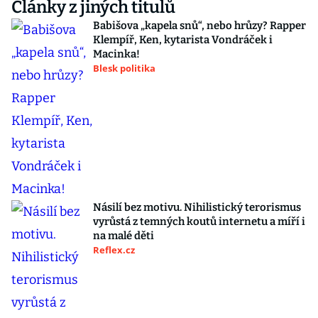
Články z jiných titulů
Babišova „kapela snů“, nebo hrůzy? Rapper
Klempíř, Ken, kytarista Vondráček i
Macinka!
Blesk politika
Násilí bez motivu. Nihilistický terorismus
vyrůstá z temných koutů internetu a míří i
na malé děti
Reflex.cz