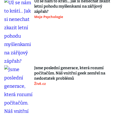
Už se nám to krátí... Jak si nenechat zkazit
letní pohodu myšlenkami na zářijový
zápřah?
Moje Psychologie
Jsme poslední generace, která rozumí
počítačům. Náš vnitřní geek zemřel na
nedostatek problémů
Živě.cz