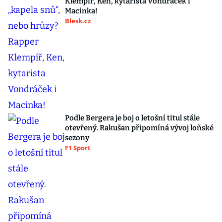
Klempíř, Ken, kytarista Vondráček i
Macinka!
Blesk.cz
Podle Bergera je boj o letošní titul stále
otevřený. Rakušan připomíná vývoj loňské
sezony
F1 Sport