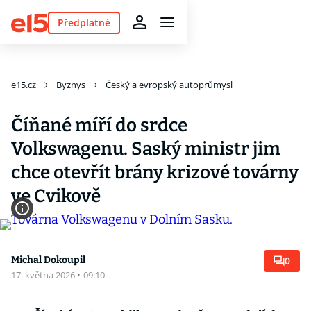
Předplatné
e15.cz
Byznys
Český a evropský autoprůmysl
Číňané míří do srdce
Volkswagenu. Saský ministr jim
chce otevřít brány krizové továrny
ve Cvikově
Michal Dokoupil
0
17. května 2026
·
09:10