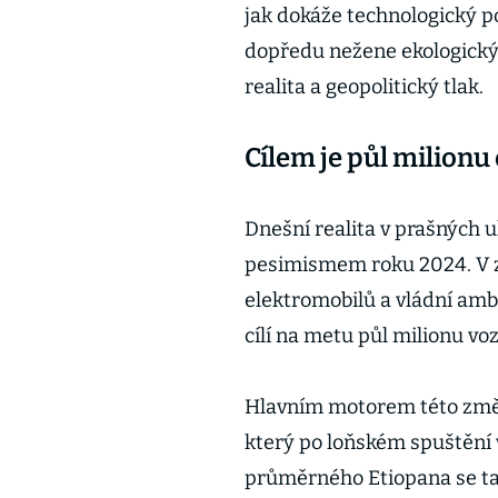
jak dokáže technologický po
dopředu nežene ekologický
realita a geopolitický tlak.
Cílem je půl milionu
Dnešní realita v prašných u
pesimismem roku 2024. V z
elektromobilů a vládní ambi
cílí na metu půl milionu vo
Hlavním motorem této změn
který po loňském spuštění v
průměrného Etiopana se ta