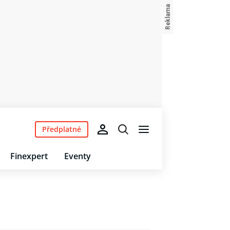
Předplatné
Finexpert
Eventy