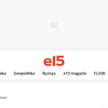
ika
Geopolitika
Byznys
e15 magazín
FLOW
ůmysl