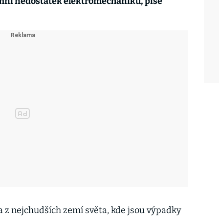
émní nedostatek elektromechaniků, píše
 z nejchudších zemí světa, kde jsou výpadky