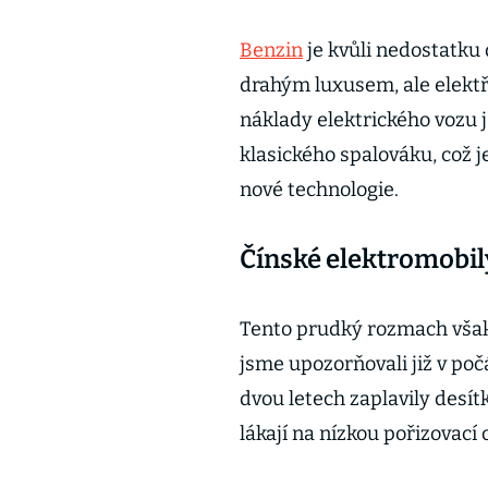
Benzin
je kvůli nedostatku
drahým luxusem, ale elektři
náklady elektrického vozu j
klasického spalováku, což je
nové technologie.
Čínské elektromobily 
Tento prudký rozmach však 
jsme upozorňovali již v poč
dvou letech zaplavily desí
lákají na nízkou pořizovací