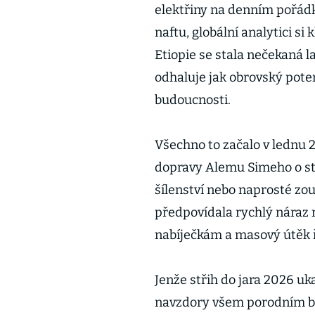
elektřiny na denním pořádk
naftu, globální analytici si
Etiopie se stala nečekaná 
odhaluje jak obrovský potenc
budoucnosti.
Všechno to začalo v lednu 
dopravy Alemu Simeho o sto
šílenství nebo naprosté zou
předpovídala rychlý náraz n
nabíječkám a masový útěk 
Jenže střih do jara 2026 uk
navzdory všem porodním b