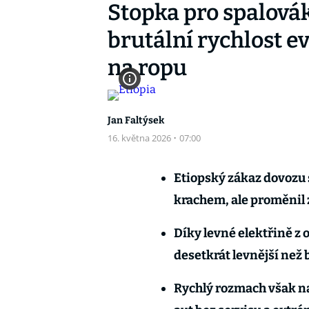
Stopka pro spalovák
brutální rychlost e
na ropu
Jan Faltýsek
16. května 2026
·
07:00
Etiopský zákaz dovozu 
krachem, ale proměnil 
Díky levné elektřině z 
desetkrát levnější než b
Rychlý rozmach však na