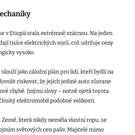
mechaniky
e v Etiopii stala extrémně vzácnou. Na jeden
dají tisíce elektrických vozů, což udržuje ceny
ogicky vysoko.
louží jako záložní plán pro lidi, kteří bydlí na
volit riskovat, že jejich jediné auto zůstane
rové chybě. Jinými slovy – notně ojetá toyota
ý čínský elektromobil podobné velikosti.
í. Země, která nikdy neměla vlastní ropu, se
ojmím světových cen paliv. Majitelé mimo