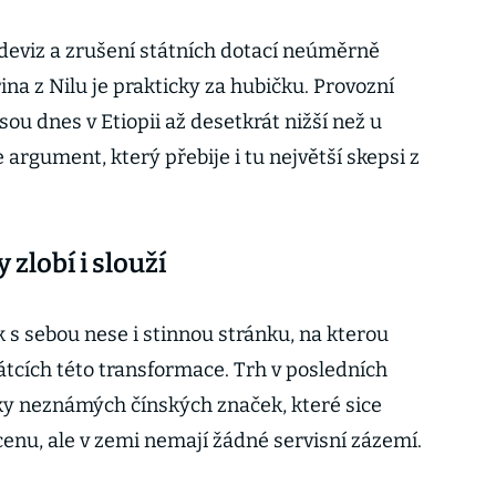
 deviz a zrušení státních dotací neúměrně
na z Nilu je prakticky za hubičku. Provozní
sou dnes v Etiopii až desetkrát nižší než u
 argument, který přebije i tu největší skepsi z
zlobí i slouží
s sebou nese i stinnou stránku, na kterou
átcích této transformace. Trh v posledních
tky neznámých čínských značek, které sice
 cenu, ale v zemi nemají žádné servisní zázemí.