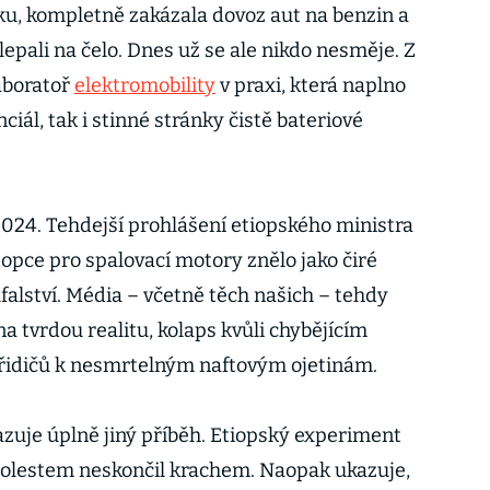
u, kompletně zakázala dovoz aut na benzin a
 klepali na čelo. Dnes už se ale nikdo nesměje. Z
laboratoř
elektromobility
v praxi, která naplno
iál, tak i stinné stránky čistě bateriové
2024. Tehdejší prohlášení etiopského ministra
pce pro spalovací motory znělo jako čiré
falství. Média – včetně těch našich – tehdy
a tvrdou realitu, kolaps kvůli chybějícím
řidičů k nesmrtelným naftovým ojetinám.
azuje úplně jiný příběh. Etiopský experiment
olestem neskončil krachem. Naopak ukazuje,