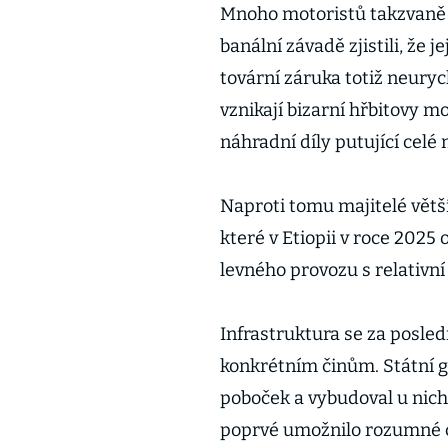
Mnoho motoristů takzvaně na
banální závadě zjistili, že j
tovární záruka totiž neuryc
vznikají bizarní hřbitovy m
náhradní díly putující celé 
Naproti tomu majitelé větš
které v Etiopii v roce 2025 
levného provozu s relativní 
Infrastruktura se za posled
konkrétním činům. Státní g
poboček a vybudoval u nich 
poprvé umožnilo rozumné c