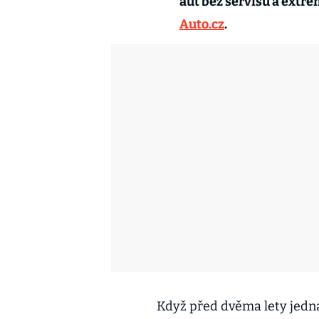
aut bez servisu a extr
Auto.cz
.
Když před dvěma lety jedna