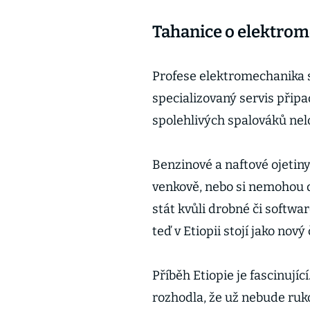
Tahanice o elektro
Profese elektromechanika s
specializovaný servis připa
spolehlivých spalováků nel
Benzinové a naftové ojetiny s
venkově, nebo si nemohou do
stát kvůli drobné či softwa
teď v Etiopii stojí jako nov
Příběh Etiopie je fascinujíc
rozhodla, že už nebude ruk