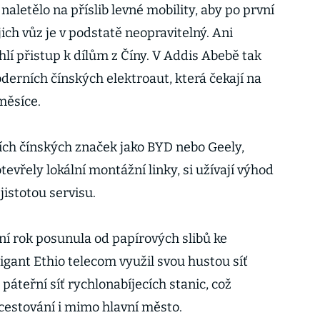
letělo na příslib levné mobility, aby po první
ejich vůz je v podstatě neopravitelný. Ani
hlí přistup k dílům z Číny. V Addis Abebě tak
oderních čínských elektroaut, která čekají na
měsíce.
ích čínských značek jako BYD nebo Geely,
otevřely lokální montážní linky, si užívají výhod
jistotou servisu.
ní rok posunula od papírových slibů ke
igant Ethio telecom využil svou hustou síť
páteřní síť rychlonabíjecích stanic, což
estování i mimo hlavní město.