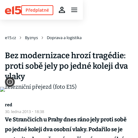
Předplatné
e15.cz
Byznys
Doprava a logistika
Bez modernizace hrozí tragédie:
proti sobě jely po jedné koleji dva
vlaky
red
30. ledna 2013
·
18:38
Ve Strančicích u Prahy dnes ráno jely proti sobě
po jedné koleji dva osobní vlaky. Podařilo se je