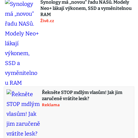
Synology má „novou“ řadu NASů. Modely
Neo+ lákají výkonem, SSD a vyměnitelnou
RAM
Živě.cz
Řekněte STOP mdlým vlasům! Jak jim
zaručeně vrátíte lesk?
Reklama