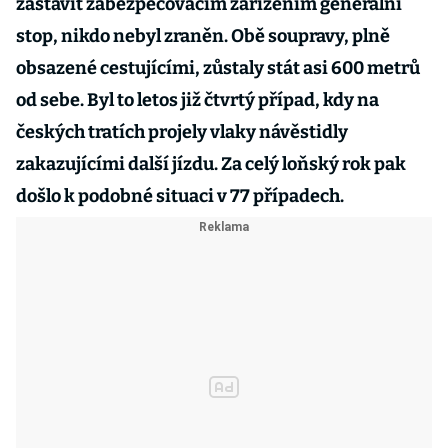
zastavit zabezpečovacím zařízením generální
stop, nikdo nebyl zraněn. Obě soupravy, plně
obsazené cestujícími, zůstaly stát asi 600 metrů
od sebe. Byl to letos již čtvrtý případ, kdy na
českých tratích projely vlaky návěstidly
zakazujícími další jízdu. Za celý loňský rok pak
došlo k podobné situaci v 77 případech.