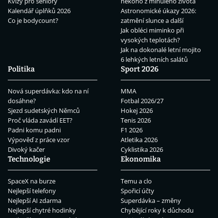
Kvízy pro seniory
někoho z minulého života
Kalendář úplňků 2026
Astronomické úkazy 2026:
Co je bodycount?
zatmění slunce a další
Jak obléci miminko při
vysokých teplotách?
Jak na dokonalé letní mojito
6 lehkých letních salátů
Politika
Sport 2026
Nová superdávka: kdo na ní
MMA
dosáhne?
Fotbal 2026/27
Sjezd sudetských Němců
Hokej 2026
Proč vláda zavádí EET?
Tenis 2026
Padni komu padni
F1 2026
Výpověď z práce vzor
Atletika 2026
Divoký kačer
Cyklistika 2026
Technologie
Ekonomika
SpaceX na burze
Temu a clo
Nejlepší telefony
Spořicí účty
Nejlepší AI zdarma
Superdávka – změny
Nejlepší chytré hodinky
Chybějící roky k důchodu