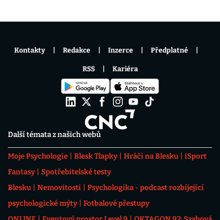
Kontakty
Redakce
Inzerce
Předplatné
RSS
Kariéra
Další témata z našich webů
Moje Psychologie
Blesk Tlapky
Hráči na Blesku
iSport
Fantasy
Spotřebitelské testy
Blesku
Nemovitosti
Psychologika - podcast rozbíjející
psychologické mýty
Fotbalové přestupy
ONLINE
Eventový prostor Level 9
OKTAGON 92: Szabová