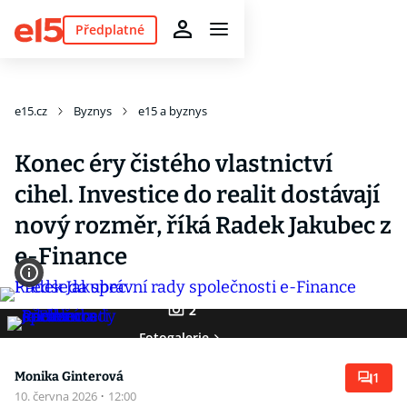
Předplatné
e15.cz
Byznys
e15 a byznys
Konec éry čistého vlastnictví
cihel. Investice do realit dostávají
nový rozměr, říká Radek Jakubec z
e-Finance
2
Fotogalerie
Monika Ginterová
1
10. června 2026
·
12:00