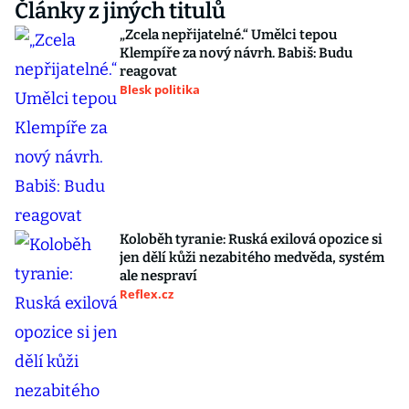
Články z jiných titulů
„Zcela nepřijatelné.“ Umělci tepou
Klempíře za nový návrh. Babiš: Budu
reagovat
Blesk politika
Koloběh tyranie: Ruská exilová opozice si
jen dělí kůži nezabitého medvěda, systém
ale nespraví
Reflex.cz