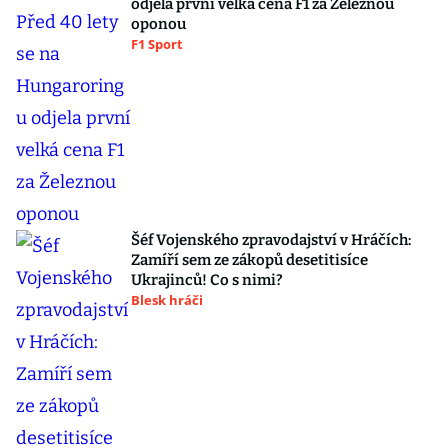
odjela první velká cena F1 za Železnou
oponou
F1 Sport
Šéf Vojenského zpravodajství v Hráčích:
Zamíří sem ze zákopů desetitisíce
Ukrajinců! Co s nimi?
Blesk hráči