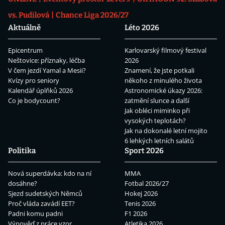
vs. Pudilová
Chance Liga 2026/27
Aktuálně
Léto 2026
Epicentrum
Karlovarský filmový festival
Neštovice: příznaky, léčba
2026
V čem jezdí Yamal a Mesii?
Znamení, že jste potkali
Kvízy pro seniory
někoho z minulého života
Kalendář úplňků 2026
Astronomické úkazy 2026:
Co je bodycount?
zatmění slunce a další
Jak obléci miminko při
vysokých teplotách?
Jak na dokonalé letní mojito
6 lehkých letních salátů
Politika
Sport 2026
Nová superdávka: kdo na ní
MMA
dosáhne?
Fotbal 2026/27
Sjezd sudetských Němců
Hokej 2026
Proč vláda zavádí EET?
Tenis 2026
Padni komu padni
F1 2026
Výpověď z práce vzor
Atletika 2026