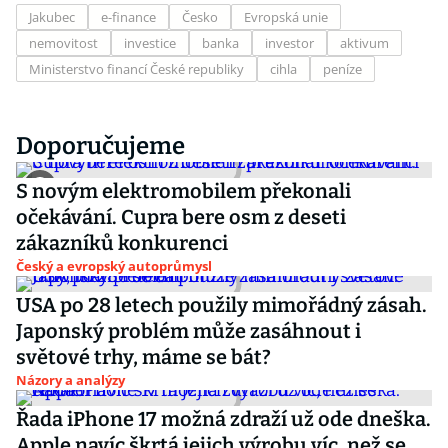
Jakubec
e-finance
Česko
Evropská unie
nemovitost
investice
banka
investor
aktivum
Ministerstvo financí České republiky
cihla
peníze
Doporučujeme
S novým elektromobilem překonali
očekávání. Cupra bere osm z deseti
zákazníků konkurenci
Český a evropský autoprůmysl
USA po 28 letech použily mimořádný zásah.
Japonský problém může zasáhnout i
světové trhy, máme se bát?
Názory a analýzy
Řada iPhone 17 možná zdraží už ode dneška.
Apple navíc škrtá jejich výrobu víc, než se