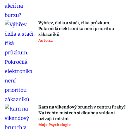
Výhřev, čidla a stačí, říká průzkum.
Pokročilá elektronika není prioritou
zákazníků
Auto.cz
Kam na víkendový brunch v centru Prahy?
Na těchto místech si dlouhou snídani
užívají i místní
Moje Psychologie