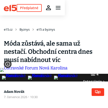
Předplatné
e15.cz
Byznys
e15 a byznys
Móda zůstává, ale sama už
nestačí. Obchodní centra dnes
musí nabídnout víc
4
Fotogalerie
Adam Novák
0
7. července 2026
·
10:30