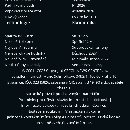
Padni komu padni
F1 2026
Výpověď z práce vzor
Atletika 2026
Divoký kačer
Cyklistika 2026
Technologie
Ekonomika
SpaceX na burze
Smrt OSVČ
Nejlepší telefony
Spořicí účty
Nejlepší AI zdarma
Superdávka – změny
Nejlepší chytré hodinky
Důchody 2027
Nejlepší VPN – srovnání
Minimální mzda 2027
Netflix filmy a seriály
Senior Pas – slevy
© 2001 - 2026 Copyright
CZECH NEWS CENTER a.s.
se sídlem náměstí Marie Schmolkové 3493/1, 100 00 Praha 10 -
Strašnice, IČO: 02346826, zapsána v OR, sp.zn. B 19490 a dodavatelé
obsahu
Autorská práva k publikovaným materiálům
Podmínky pro užívání služby informační společnosti
Informace o zpracování osobních údajů
Cookies
Nastavení soukromí
Vlastnická struktura
Jednotná kontaktní místa / Single Points of Contact
Etický kodex
Povinně zveřejňované informace