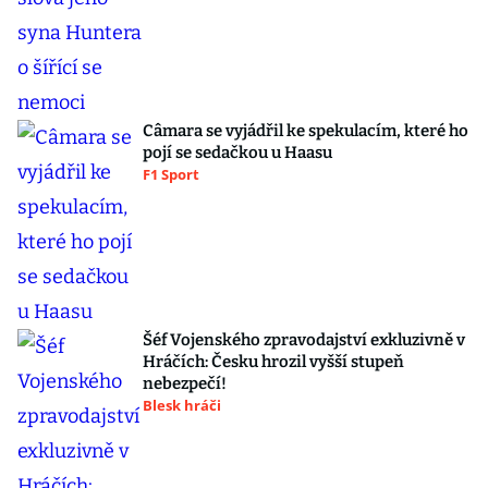
Câmara se vyjádřil ke spekulacím, které ho
pojí se sedačkou u Haasu
F1 Sport
Šéf Vojenského zpravodajství exkluzivně v
Hráčích: Česku hrozil vyšší stupeň
nebezpečí!
Blesk hráči