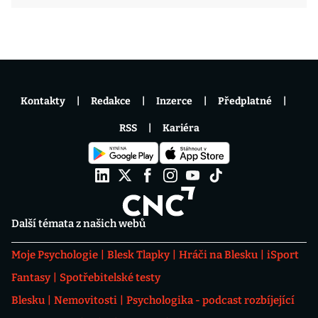
Kontakty
Redakce
Inzerce
Předplatné
RSS
Kariéra
Další témata z našich webů
Moje Psychologie
Blesk Tlapky
Hráči na Blesku
iSport
Fantasy
Spotřebitelské testy
Blesku
Nemovitosti
Psychologika - podcast rozbíjející