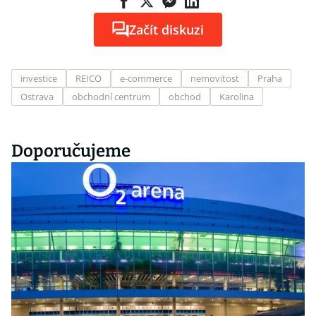
Začít diskuzi
investice
REICO
e-commerce
nemovitost
Praha
Ostrava
obchodní centrum
obchod
Karolina
Doporučujeme