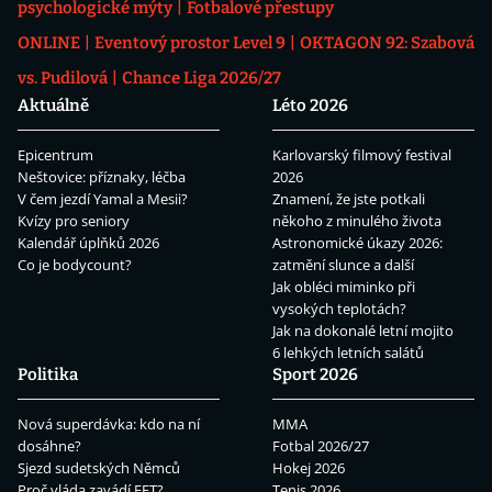
psychologické mýty
Fotbalové přestupy
ONLINE
Eventový prostor Level 9
OKTAGON 92: Szabová
vs. Pudilová
Chance Liga 2026/27
Aktuálně
Léto 2026
Epicentrum
Karlovarský filmový festival
Neštovice: příznaky, léčba
2026
V čem jezdí Yamal a Mesii?
Znamení, že jste potkali
Kvízy pro seniory
někoho z minulého života
Kalendář úplňků 2026
Astronomické úkazy 2026:
Co je bodycount?
zatmění slunce a další
Jak obléci miminko při
vysokých teplotách?
Jak na dokonalé letní mojito
6 lehkých letních salátů
Politika
Sport 2026
Nová superdávka: kdo na ní
MMA
dosáhne?
Fotbal 2026/27
Sjezd sudetských Němců
Hokej 2026
Proč vláda zavádí EET?
Tenis 2026