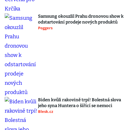
Samsung okouzlil Prahu dronovou show k
odstartování prodeje nových produktů
Poggers
Biden kvůli rakovině trpí! Bolestná slova
jeho syna Huntera o šířící se nemoci
Blesk.cz