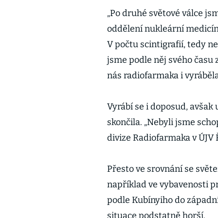
„Po druhé světové válce jsm
oddělení nukleární medicíny
V počtu scintigrafií, tedy 
jsme podle něj svého času z
nás radiofarmaka i vyráběla,
Vyrábí se i doposud, avšak u
skončila. „Nebyli jsme scho
divize Radiofarmaka v ÚJV Ř
Přesto ve srovnání se světe
například ve vybavenosti p
podle Kubínyiho do západní 
situace podstatně horší.