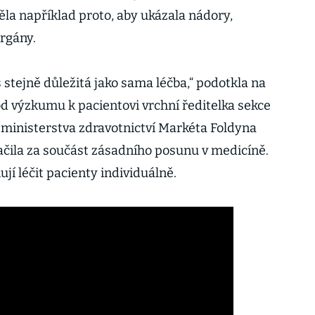
těla například proto, aby ukázala nádory,
orgány.
 stejně důležitá jako sama léčba,“ podotkla na
d výzkumu k pacientovi vrchní ředitelka sekce
 ministerstva zdravotnictví Markéta Foldyna
čila za součást zásadního posunu v medicíně.
í léčit pacienty individuálně.