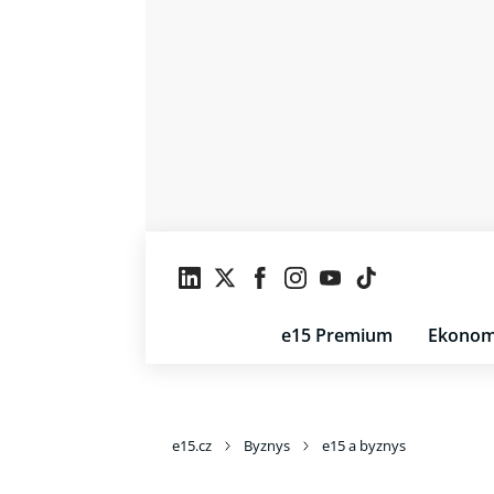
e15 Premium
Ekonom
e15.cz
Byznys
e15 a byznys