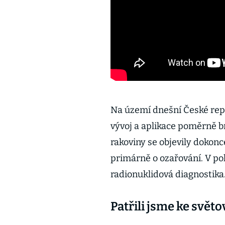
Na území dnešní České repub
vývoj a aplikace poměrně br
rakoviny se objevily dokonc
primárně o ozařování. V pol
radionuklidová diagnostika
Patřili jsme ke světo