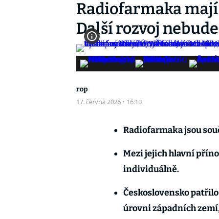
Radiofarmaka mají v
Další rozvoj nebud
rop
17. června 2026
·
16:10
Radiofarmaka jsou sou
Mezi jejich hlavní příno
individuálně.
Československo patřilo 
úrovni západních zemí,