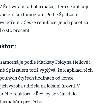
 Řež vyrábí radiofarmaka, která se aplikují
ou emisní tomografií. Podle Špátzala
vyšetření v České republice. Jejich počet za
l o sto procent.
aktoru
a samotná je podle Markéty Foldyna Hellové i
ěné Špátzalem totiž vyplývá, že k aplikaci těch
 pouhých čtyřech hodinách od konce
jich výroba udržela na lokální úrovni. V
ného reaktoru v Řeži by se však dalo
iofarmakům pro léčbu.