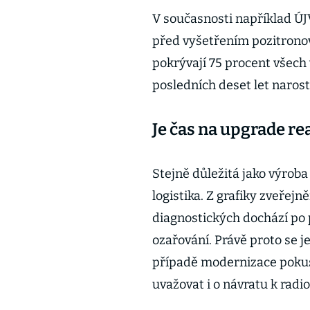
V současnosti například ÚJV
před vyšetřením pozitronov
pokrývají 75 procent všech 
posledních deset let narost
Je čas na upgrade re
Stejně důležitá jako výrob
logistika. Z grafiky zveřejn
diagnostických dochází po
ozařování. Právě proto se je
případě modernizace pokus
uvažovat i o návratu k rad