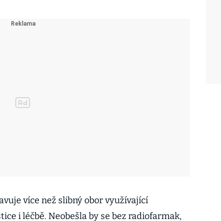
uje více než slibný obor využívající
stice i léčbě. Neobešla by se bez radiofarmak,