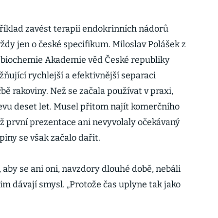
říklad zavést terapii endokrinních nádorů
vždy jen o české specifikum. Miloslav Polášek z
 biochemie Akademie věd České republiky
jící rychlejší a efektivnější separaci
bě rakoviny. Než se začala používat v praxi,
evu deset let. Musel přitom najít komerčního
mž první prezentace ani nevyvolaly očekávaný
iny se však začalo dařit.
aby se ani oni, navzdory dlouhé době, nebáli
jim dávají smysl. „Protože čas uplyne tak jako