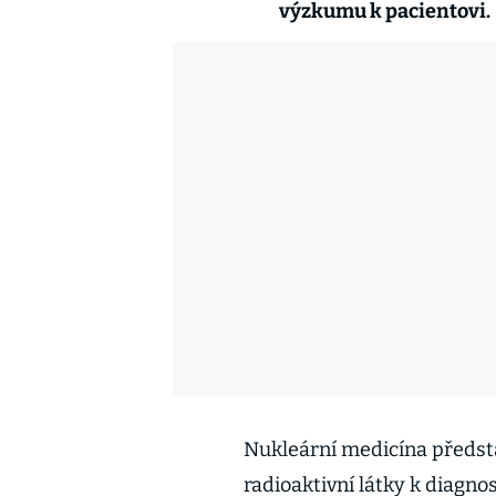
výzkumu k pacientovi.
Nukleární medicína představ
radioaktivní látky k diagno