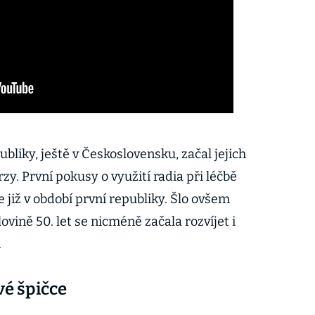
liky, ještě v Československu, začal jejich
zy. První pokusy o využití radia při léčbě
e již v období první republiky. Šlo ovšem
ovině 50. let se nicméně začala rozvíjet i
.
vé špičce