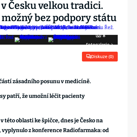
 Česku velkou tradici.
e možný bez podpory státu
8
Fotogalerie
Diskuze (
0
)
částí zásadního posunu v medicíně.
sy patří, že umožní léčit pacienty
v této oblasti ke špičce, dnes je Česko na
 vyplynulo z konference Radiofarmaka: od