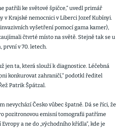
e patřili ke světové špičce,“ uvedl primář
 v Krajské nemocnici v Liberci Jozef Kubínyi.
neinvazivních vyšetření pomocí gama kamer),
aujímali čtvrté místo na světě. Stejně tak se u
 první v 70. letech.
ž jen ta, která slouží k diagnostice. Léčebná
pni konkurovat zahraničí,“ podotkl ředitel
ež Patrik Špátzal.
m nevychází Česko vůbec špatně. Dá se říci, že
ro pozitronovou emisní tomografii patříme
Evropy a ne do „východního křídla“, kde je