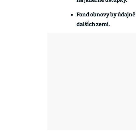
na jaderné ústupky.
Fond obnovy by údajně 
dalších zemí.