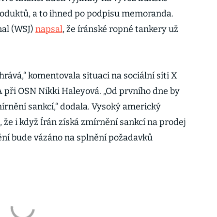
oduktů, a to ihned po podpisu memoranda.
nal (WSJ)
napsal
, že íránské ropné tankery už
hrává,“ komentovala situaci na sociální síti X
 při OSN Nikki Haleyová. „Od prvního dne by
rnění sankcí,“ dodala. Vysoký americký
, že i když Írán získá zmírnění sankcí na prodej
ění bude vázáno na splnění požadavků