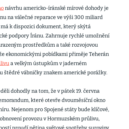
ho
návrhu americko-íránské mírové dohody je
u na válečné reparace ve výši 300 miliard
e má k dispozici dokument, který skýtá
cké podpory Íránu. Zahrnuje rychlé umožnění
zmrazeným prostředkům a také rozvojovou
 že ekonomickými pobídkami přiměje Teherán
livu
a velkým ústupkům v jaderném
ou štědré vábničky znakem americké porážky.
eděli dohodly na tom, že v pátek 19. června
emorandum, které otevře dvouměsíční okno
míru. Nejenom pro Spojené státy bude klíčové,
é obnovení provozu v Hormuzském průlivu,
ostí proudí pětina světové spotřeby suroviny