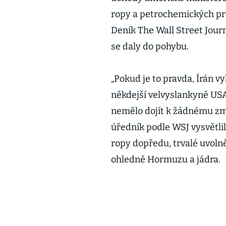
ropy a petrochemických pr
Deník The Wall Street Jour
se daly do pohybu.
„Pokud je to pravda, Írán vy
někdejší velvyslankyně USA
nemělo dojít k žádnému zmí
úředník podle WSJ vysvětlil
ropy dopředu, trvalé uvoln
ohledně Hormuzu a jádra.