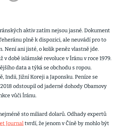
ránských aktiv zatím nejsou jasné. Dokument
Teheránu plně k dispozici, ale neuvádí pro to
ení ani jisté, o kolik peněz vlastně jde.
 v době islámské revoluce v Íránu v roce 1979.
ějšího data a týká se obchodu s ropou.
, Indii, Jižní Koreji a Japonsku. Peníze se
e 2018 odstoupil od jaderné dohody Obamovy
nkce vůči Íránu.
 nejméně sto miliard dolarů. Odhady expertů
et Journal
tvrdí, že jenom v Číně by mohlo být