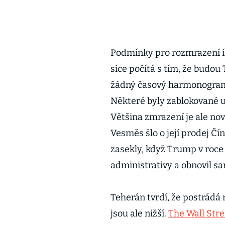
Podmínky pro rozmrazení í
sice počítá s tím, že budou 
žádný časový harmonogram. N
Některé byly zablokované už
Většina zmrazení je ale nov
Vesměs šlo o její prodej Číně
zasekly, když Trump v roc
administrativy a obnovil sa
Teherán tvrdí, že postrádá
jsou ale nižší.
The Wall Stre