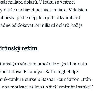
át miliard dolarů. V Iráku se v rámci
 může nacházet patnáct miliard. V dalších
urska podle něj jde o jednotky miliard.
ádně odblokovat 24 miliard dolarů, což je
 íránský režim
by íránským vůdcům umožnilo zvýšit hodnotu
, konstatoval Esfandyar Batmanghelidj z
nk-tanku Bourse & Bazaar Foundation. „Írán
lnou motivaci usilovat o širší zmírnění sankcí,“