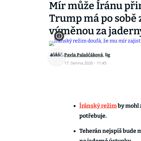
Mír může Íránu přin
Trump má po sobě z
výměnou za jaderný
,
Pavla Palaščáková
lig
17. června 2026
·
11:45
Íránský režim
by mohl z
potřebuje.
Teherán nejspíš bude m