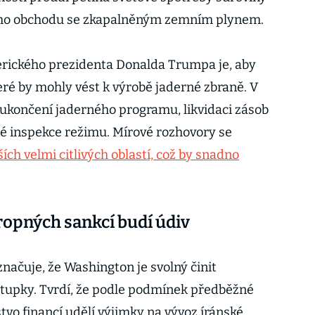
vého obchodu se zkapalněným zemním plynem.
erického prezidenta Donalda Trumpa je, aby
teré by mohly vést k výrobě jaderné zbraně. V
ukončení jaderného programu, likvidaci zásob
é inspekce režimu. Mírové rozhovory se
ších velmi citlivých oblastí, což by snadno
.
ropných sankcí budí údiv
ačuje, že Washington je svolný činit
tupky. Tvrdí, že podle podmínek předběžné
vo financí udělí výjimky na vývoz íránské