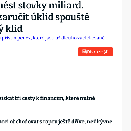
ést stovky miliard.
aručit úklid spouště
 klid
Diskuze (
4
)
ískat tři cesty k financím, které nutně
oci obchodovat s ropou ještě dříve, než kývne