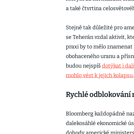
a také čtvrtina celosvěto
Stejně tak důležité pro am
se Teherán vzdal aktivit, k
praxi by to mělo znamenat 
obohaceného uranu a přísn
budou nejspíš
dotýkat i dal
mohlo vést k jejich kolapsu
Rychlé odblokování 
Bloomberg každopádně nazn
dalekosáhlé ekonomické ús
dohody americké ministerst