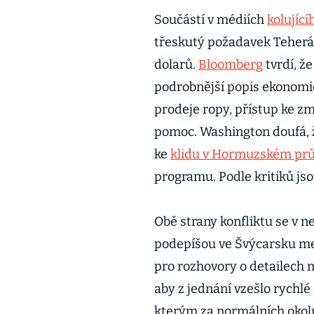
Součástí v médiích
kolující
třeskutý požadavek Teherán
dolarů.
Bloomberg
tvrdí, ž
podrobnější popis ekonomi
prodeje ropy, přístup ke 
pomoc. Washington doufá,
ke
klidu v Hormuzském prů
programu. Podle kritiků js
Obě strany konfliktu se v n
podepíšou ve Švýcarsku m
pro rozhovory o detailech 
aby z jednání vzešlo rychl
kterým za normálních okoln