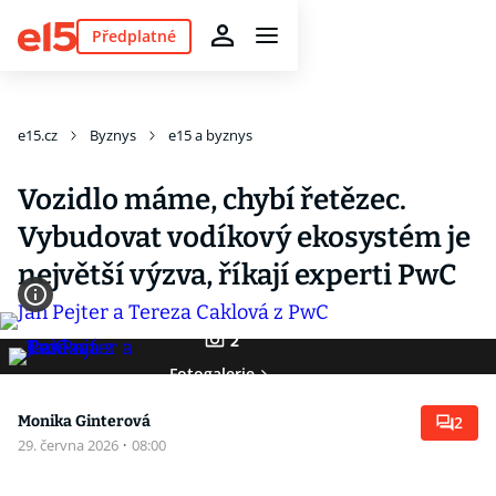
Předplatné
e15.cz
Byznys
e15 a byznys
Vozidlo máme, chybí řetězec.
Vybudovat vodíkový ekosystém je
největší výzva, říkají experti PwC
2
Fotogalerie
Monika Ginterová
2
29. června 2026
·
08:00