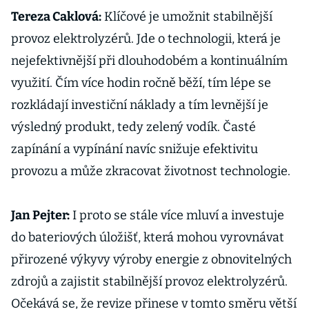
Tereza Caklová:
Klíčové je umožnit stabilnější
provoz elektrolyzérů. Jde o technologii, která je
nejefektivnější při dlouhodobém a kontinuálním
využití. Čím více hodin ročně běží, tím lépe se
rozkládají investiční náklady a tím levnější je
výsledný produkt, tedy zelený vodík. Časté
zapínání a vypínání navíc snižuje efektivitu
provozu a může zkracovat životnost technologie.
Jan Pejter:
I proto se stále více mluví a investuje
do bateriových úložišť, která mohou vyrovnávat
přirozené výkyvy výroby energie z obnovitelných
zdrojů a zajistit stabilnější provoz elektrolyzérů.
Očekává se, že revize přinese v tomto směru větší