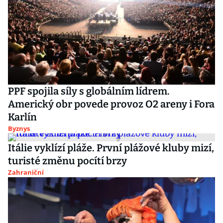
PPF spojila síly s globálním lídrem.
Americký obr povede provoz O2 areny i Fora
Karlín
Byznys
Itálie vyklízí pláže. První plážové kluby mizí,
turisté změnu pocítí brzy
Zahraniční