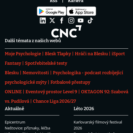
RSS
Kariéra
Další témata z našich webů
Moje Psychologie
Blesk Tlapky
Hráči na Blesku
iSport
Fantasy
Spotřebitelské testy
Blesku
Nemovitosti
Psychologika - podcast rozbíjející
psychologické mýty
Fotbalové přestupy
ONLINE
Eventový prostor Level 9
OKTAGON 92: Szabová
vs. Pudilová
Chance Liga 2026/27
Aktuálně
Léto 2026
Epicentrum
Karlovarský filmový festival
Neštovice: příznaky, léčba
2026