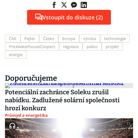
Vstoupit do diskuze (2)
ČAK
Pejter
Česko
Evropa
výroba
technologie
PricewaterhouseCoopers
regulace
palivo
projekt
energie
Doporučujeme
Potenciální zachránce Soleku zrušil
nabídku. Zadlužené solární společnosti
hrozí konkurz
Průmysl a energetika