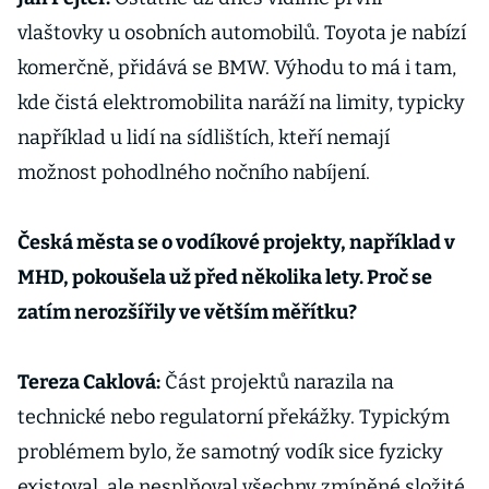
vlaštovky u osobních automobilů. Toyota je nabízí
komerčně, přidává se BMW. Výhodu to má i tam,
kde čistá elektromobilita naráží na limity, typicky
například u lidí na sídlištích, kteří nemají
možnost pohodlného nočního nabíjení.
Česká města se o vodíkové projekty, například v
MHD, pokoušela už před několika lety. Proč se
zatím nerozšířily ve větším měřítku?
Tereza Caklová:
Část projektů narazila na
technické nebo regulatorní překážky. Typickým
problémem bylo, že samotný vodík sice fyzicky
existoval, ale nesplňoval všechny zmíněné složité