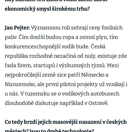
ekonomický smysl širokému trhu?
Jan Pejter:
Významnou roli sehrají ceny fosilních
paliv. Čím dražší budou ropa a zemní plyn, tím
konkurenceschopnější vodík bude. Česká
republika rozhodně nezačíná od nuly, existuje zde
řada firem, startupů i výzkumných týmů. Mezi
nejpokročilejší země sice patří Německo a
Nizozemsko, ale první pilotní projekty už vznikají i
u nás. V tuzemsku se o vodíkových autobusech
dlouhodobě diskutuje například v Ostravě.
Co tedy brzdí jejich masovější nasazení v českých
městech? Jsou to drahé technologie?