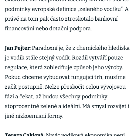
podmínky evropské definice „zeleného vodíku“. A
právě na tom pak často ztroskotalo bankovní
financování nebo dotační podpora.
Jan Pejter:
Paradoxní je, že z chemického hlediska
je vodík stále stejný vodík. Rozdíl vytváří pouze
regulace, která zohledňuje způsob jeho výroby.
Pokud chceme vybudovat fungující trh, musíme
začít postupně. Nelze přeskočit celou vývojovou
fázi a čekat, až budou všechny podmínky
stoprocentně zelené a ideální. Má smysl rozvíjet i
jiné nízkoemisní formy.
Tereza Caklová:
Navíc vodíková ekonomika není