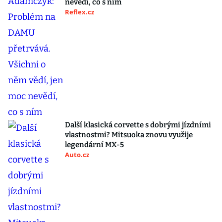
nevědí, co s ním
Reflex.cz
Další klasická corvette s dobrými jízdními
vlastnostmi? Mitsuoka znovu využije
legendární MX-5
Auto.cz