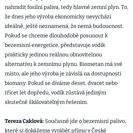
nahradit fosilní paliva, tedy hlavně zemní plyn. To,
že dnes jeho výroba ekonomicky nevychází
ideálně, ještě neznamená, že nemá budoucnost.
Pokud se chceme dlouhodobě posunout k
bezemisní energetice, představuje vodík
prakticky jedinou reálnou obnovitelnou
alternativu k zemnímu plynu. Biometan má své
místo, ale jeho výroba je závislá na dostupnosti
biomasy. Pokud se díváme deset, dvacet nebo
třicet let dopředu, vodík zůstává jediným
skutečně škálovatelným řešením.
Tereza Caklová:
Současně jde o bezemisní palivo,
které si dokážeme vyrábět přímo v České