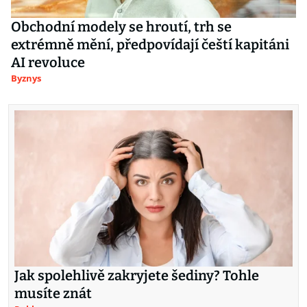
Obchodní modely se hroutí, trh se
extrémně mění, předpovídají čeští kapitáni
AI revoluce
Byznys
Jak spolehlivě zakryjete šediny? Tohle
musíte znát