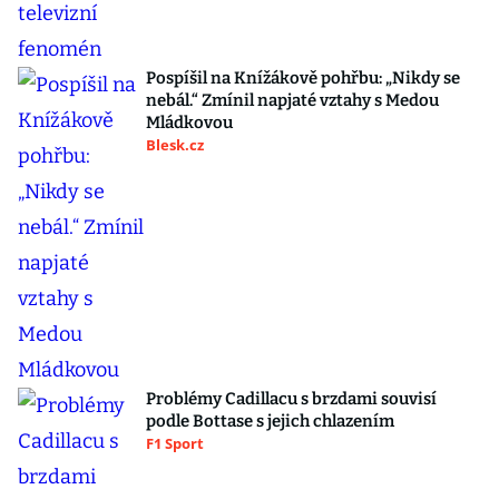
Pospíšil na Knížákově pohřbu: „Nikdy se
nebál.“ Zmínil napjaté vztahy s Medou
Mládkovou
Blesk.cz
Problémy Cadillacu s brzdami souvisí
podle Bottase s jejich chlazením
F1 Sport